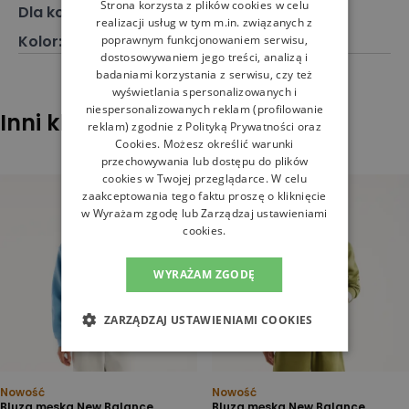
Strona korzysta z plików cookies w celu
Dla kogo
:
Dla niego
realizacji usług w tym m.in. związanych z
Kolor
:
Biały
poprawnym funkcjonowaniem serwisu,
dostosowywaniem jego treści, analizą i
badaniami korzystania z serwisu, czy też
wyświetlania spersonalizowanych i
niespersonalizowanych reklam (profilowanie
Inni klienci sprawdzali również
reklam) zgodnie z
Polityką Prywatności
oraz
Cookies
. Możesz określić warunki
przechowywania lub dostępu do plików
cookies w Twojej przeglądarce. W celu
zaakceptowania tego faktu proszę o kliknięcie
w Wyrażam zgodę lub Zarządzaj ustawieniami
cookies.
WYRAŻAM ZGODĘ
ZARZĄDZAJ USTAWIENIAMI COOKIES
Nowość
Nowość
Bluza męska New Balance
Bluza męska New Balance