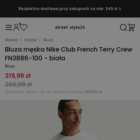
Bezpłatna dostawa przy zakupach za min. 349 zł ↓
Męskie
/
Odzież
/
Bluzy
Bluza męska Nike Club French Terry Crew
FN3886-100 - biała
Bluzy
219,99 zł
269,99 zł
Najniższa cena z 30 dni przed obniżką:
269,99 zł