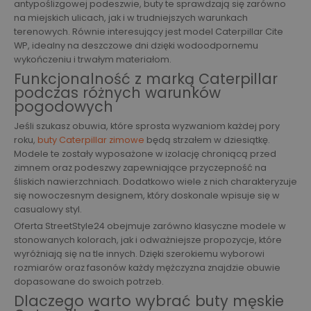
antypoślizgowej podeszwie, buty te sprawdzają się zarówno
na miejskich ulicach, jak i w trudniejszych warunkach
terenowych. Równie interesujący jest model Caterpillar Cite
WP, idealny na deszczowe dni dzięki wodoodpornemu
wykończeniu i trwałym materiałom.
Funkcjonalność z marką Caterpillar
podczas różnych warunków
pogodowych
Jeśli szukasz obuwia, które sprosta wyzwaniom każdej pory
roku,
buty Caterpillar zimowe
będą strzałem w dziesiątkę.
Modele te zostały wyposażone w izolację chroniącą przed
zimnem oraz podeszwy zapewniające przyczepność na
śliskich nawierzchniach. Dodatkowo wiele z nich charakteryzuje
się nowoczesnym designem, który doskonale wpisuje się w
casualowy styl.
Oferta StreetStyle24 obejmuje zarówno klasyczne modele w
stonowanych kolorach, jak i odważniejsze propozycje, które
wyróżniają się na tle innych. Dzięki szerokiemu wyborowi
rozmiarów oraz fasonów każdy mężczyzna znajdzie obuwie
dopasowane do swoich potrzeb.
Dlaczego warto wybrać buty męskie