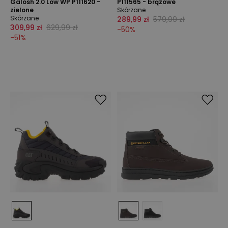
Galosh 2.0 Low WP P111620 -
P111565 - brązowe
zielone
Skórzane
Skórzane
289,99 zł
579,99 zł
309,99 zł
629,99 zł
-
50
%
-
51
%