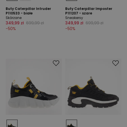
Buty Caterpillar Intruder
Buty Caterpillar Imposter
P110533 - białe
P111207 - szare
Skórzane
Sneakersy
349,99 zł
699,99 zł
349,99 zł
699,99 zł
-
50
%
-
50
%