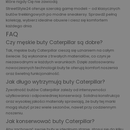
które nigdy Cię nie zawiodą.
StreetStyle24 oferuje szeroką gamę modeli – od klasycznych
butów trekkingowych po modne sneakersy. Sprawdź pełną
kolekcję, wybierz idealne obuwie i ciesz się komfortem
każdego dnia.
FAQ
Czy męskie buty Caterpillar są dobre?
Tak, męskie buty Caterpillar cieszą się uznaniem na całym
świecie. Są wykonane z trwałych materiałów, co czyni je
niezawodnymi w każdych warunkach. Dzięki zastosowaniu
nowoczesnych technologii buty te oferują komfort noszenia
oraz świetną funkcjonalność.
Jak długo wytrzymują buty Caterpillar?
Żywotność butów Caterpillar zależy od intensywności
użytkowania i odpowiedniej konserwacji. Solidna konstrukcja
oraz wysokiej jakości materiały sprawiają, że buty tej marki
mogą służyć przez wiele sezonów, nawet przy codziennym
noszeniu.
Jak konserwować buty Caterpillar?
Aby zachować swoje buty w idealnym stanie, stosuj się do kilku