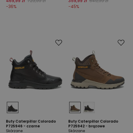
469,99 zł
729,99 zł
359,99 zł
649,99 zł
-
36
%
-
45
%
Buty Caterpillar Colorado
Buty Caterpillar Colorado
P725946 - czarne
P725942 - brązowe
Skórzane
Skórzane