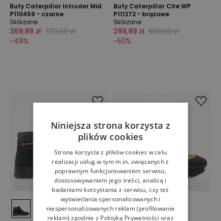
Buty Caterpillar Intruder Mid
Buty Caterpillar Cite WP
P110459 - czarne
P111272 - brązowe
Skórzane
Skórzane
369,99 zł
729,99 zł
299,99 zł
599,99 zł
-
49
%
-
50
%
Niniejsza strona korzysta z
plików cookies
Strona korzysta z plików cookies w celu
realizacji usług w tym m.in. związanych z
poprawnym funkcjonowaniem serwisu,
dostosowywaniem jego treści, analizą i
badaniami korzystania z serwisu, czy też
wyświetlania spersonalizowanych i
niespersonalizowanych reklam (profilowanie
reklam) zgodnie z
Polityką Prywatności
oraz