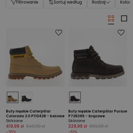
Filtrowanie
Sortuj według
Rodzaj
Kolor
Buty męskie Caterpillar
Buty męskie Caterpillar Pursue
Colorado 2.0 P110428 - beżowe
P726365 - brązowe
Skórzane
Skórzane
419,99 zł
649,99 zł
329,99 zł
669,99 zł
-
35
%
-
51
%