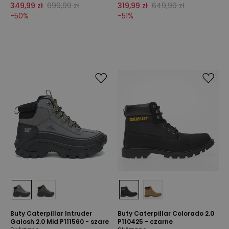
349,99 zł
699,99 zł
319,99 zł
649,99 zł
-
50
%
-
51
%
Buty Caterpillar Intruder
Buty Caterpillar Colorado 2.0
Galosh 2.0 Mid P111560 - szare
P110425 - czarne