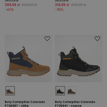
Skórzane
Skórzane
389,99 zł
649,99 zł
319,99 zł
499,99 zł
-
40
%
-
36
%
Buty Caterpillar Colorado
Buty Caterpillar Colorado
P726087 - żółte
P725941 - czarne