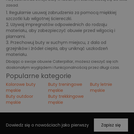
zasad.
1. Regularnie usuwaj zabrudzenia za pomocą miękkiej
szczotki lub wilgotnej ściereczki.
2. Używaj impregnatów odpowiednich do rodzaju
materiału, aby zabezpieczyć obuwie przed wilgocią i
plamami.
3. Przechowuj buty w suchym miejscu, z dala od
grzejników i źródeł ciepła, aby uniknąć uszkodzeń
materiału.
Dbając o swoje obuwie Caterpillar, możesz cieszyć się ich
doskonałym wyglądem i funkcjonalnością przez długi czas.
Popularne kategorie
Kolorowe buty
Buty treningowe
Buty letnie
męskie
męskie
męskie
Buty outdoor
Buty trekkingowe
męskie
męskie
Dowiedz się o nowościach jako pierwszy
Zapisz się