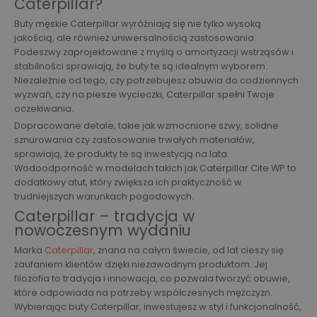
Caterpillar?
Buty męskie Caterpillar wyróżniają się nie tylko wysoką
jakością, ale również uniwersalnością zastosowania.
Podeszwy zaprojektowane z myślą o amortyzacji wstrząsów i
stabilności sprawiają, że buty te są idealnym wyborem.
Niezależnie od tego, czy potrzebujesz obuwia do codziennych
wyzwań, czy na piesze wycieczki, Caterpillar spełni Twoje
oczekiwania.
Dopracowane detale, takie jak wzmocnione szwy, solidne
sznurowania czy zastosowanie trwałych materiałów,
sprawiają, że produkty te są inwestycją na lata.
Wodoodporność w modelach takich jak Caterpillar Cite WP to
dodatkowy atut, który zwiększa ich praktyczność w
trudniejszych warunkach pogodowych.
Caterpillar – tradycja w
nowoczesnym wydaniu
Marka
Caterpillar
, znana na całym świecie, od lat cieszy się
zaufaniem klientów dzięki niezawodnym produktom. Jej
filozofia to tradycja i innowacja, co pozwala tworzyć obuwie,
które odpowiada na potrzeby współczesnych mężczyzn.
Wybierając buty Caterpillar, inwestujesz w styl i funkcjonalność,