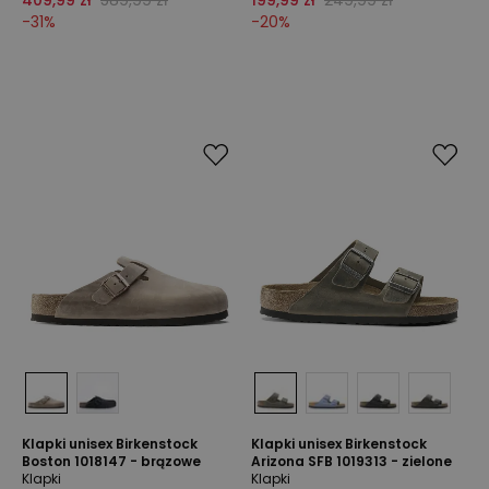
409,99 zł
589,99 zł
199,99 zł
249,99 zł
-
31
%
-
20
%
Klapki unisex Birkenstock
Klapki unisex Birkenstock
Boston 1018147 - brązowe
Arizona SFB 1019313 - zielone
Klapki
Klapki