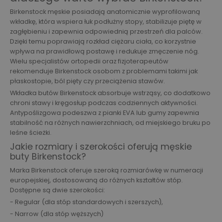
Birkenstock męskie posiadają anatomicznie wyprofilowaną
wkładkę, która wspiera łuk podłużny stopy, stabilizuje piętę w
zagłębieniu i zapewnia odpowiednią przestrzeń dla palców.
Dzięki temu poprawiają rozkład ciężaru ciała, co korzystnie
wpływa na prawidłową postawę i redukuje zmęczenie nóg.
Wielu specjalistów ortopedii oraz fizjoterapeutów
rekomenduje Birkenstock osobom z problemami takimi jak
płaskostopie, ból pięty czy przeciążenia stawów.
Wkładka butów Birkenstock absorbuje wstrząsy, co dodatkowo
chroni stawy i kręgosłup podczas codziennych aktywności.
Antypoślizgowa podeszwa z pianki EVA lub gumy zapewnia
stabilność na różnych nawierzchniach, od miejskiego bruku po
leśne ścieżki.
Jakie rozmiary i szerokości oferują męskie
buty Birkenstock?
Marka Birkenstock oferuje szeroką rozmiarówkę w numeracji
europejskiej, dostosowaną do różnych kształtów stóp.
Dostępne są dwie szerokości:
- Regular (dla stóp standardowych i szerszych),
- Narrow (dla stóp węższych)