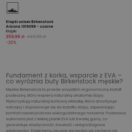
Klapki unisex Birkenstock
Arizona 1019098 - czarne
Klapki
359,99 zł
449,99 zł
-
20
%
Fundament z korka, wsparcie z EVA –
co wyróżnia buty Birkenstock męskie?
Męskie Birkenstock to przede wszystkim ergonomiczny kształt
podeszwy, który wspiera naturalną anatomię stopy.
Wykorzystują naturalną korkową wkładkę, która amortyzuje
wstrząsy i dopasowuje się do kształtu stopy, zapewniając
komfort nawet podczas wielogodzinnego noszenia. Podeszwa
wykonana jest z lekkiej pianki EVA lub trwałej gumy, co
gwarantuje elastyczność, trwałość i antypoślizgowe
właściwości. Dzięki temu obuwie sprawdza się zarówno na