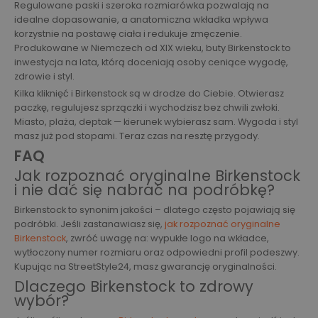
Regulowane paski i szeroka rozmiarówka pozwalają na
idealne dopasowanie, a anatomiczna wkładka wpływa
korzystnie na postawę ciała i redukuje zmęczenie.
Produkowane w Niemczech od XIX wieku, buty Birkenstock to
inwestycja na lata, którą doceniają osoby ceniące wygodę,
zdrowie i styl.
Kilka kliknięć i Birkenstock są w drodze do Ciebie. Otwierasz
paczkę, regulujesz sprzączki i wychodzisz bez chwili zwłoki.
Miasto, plaża, deptak — kierunek wybierasz sam. Wygoda i styl
masz już pod stopami. Teraz czas na resztę przygody.
FAQ
Jak rozpoznać oryginalne Birkenstock
i nie dać się nabrać na podróbkę?
Birkenstock to synonim jakości – dlatego często pojawiają się
podróbki. Jeśli zastanawiasz się,
jak rozpoznać oryginalne
Birkenstock
, zwróć uwagę na: wypukłe logo na wkładce,
wytłoczony numer rozmiaru oraz odpowiedni profil podeszwy.
Kupując na StreetStyle24, masz gwarancję oryginalności.
Dlaczego Birkenstock to zdrowy
wybór?