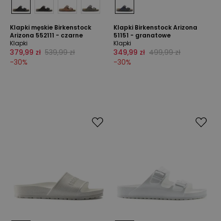
Klapki męskie Birkenstock
Klapki Birkenstock Arizona
Arizona 552111 - czarne
51151 - granatowe
Klapki
Klapki
379,99 zł
539,99 zł
349,99 zł
499,99 zł
-
30
%
-
30
%