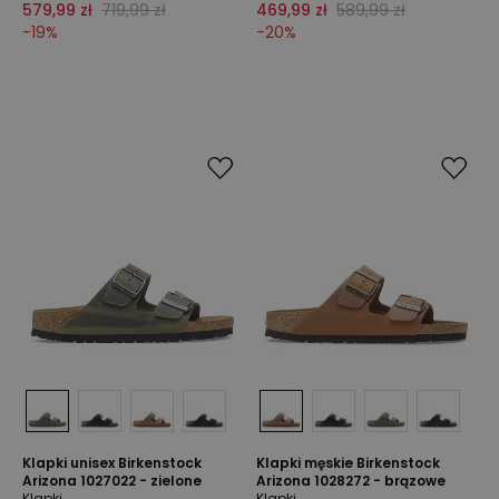
579,99 zł
719,99 zł
469,99 zł
589,99 zł
-
19
%
-
20
%
Klapki unisex Birkenstock
Klapki męskie Birkenstock
Arizona 1027022 - zielone
Arizona 1028272 - brązowe
Klapki
Klapki