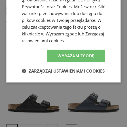
Prywatności
oraz
Cookies
. Możesz określić
Klapki męskie Birkenstock
Japonki unisex Birkenstock
warunki przechowywania lub dostępu do
Boston 860131 - brązowe
Gizeh Essentials 128201 -
Klapki
czarne
plików cookies w Twojej przeglądarce. W
Japonki
539,99 zł
679,99 zł
celu zaakceptowania tego faktu proszę o
179,99 zł
229,99 zł
-
21
%
-
22
%
kliknięcie w Wyrażam zgodę lub Zarządzaj
ustawieniami cookies.
WYRAŻAM ZGODĘ
ZARZĄDZAJ USTAWIENIAMI COOKIES