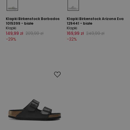
Klapki Birkenstock Barbados
Klapki Birkenstock Arizona Eva
1015399 - białe
129441 - białe
Klapki
Klapki
149,99 zł
209,99 zł
169,99 zł
249,99 zł
-
29
%
-
32
%