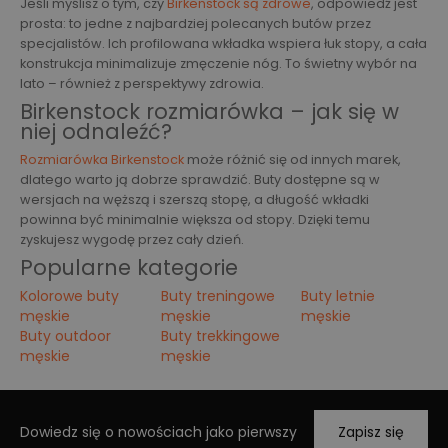
Jeśli myślisz o tym, czy
Birkenstock są zdrowe
, odpowiedź jest
prosta: to jedne z najbardziej polecanych butów przez
specjalistów. Ich profilowana wkładka wspiera łuk stopy, a cała
konstrukcja minimalizuje zmęczenie nóg. To świetny wybór na
lato – również z perspektywy zdrowia.
Birkenstock rozmiarówka – jak się w
niej odnaleźć?
Rozmiarówka Birkenstock
może różnić się od innych marek,
dlatego warto ją dobrze sprawdzić. Buty dostępne są w
wersjach na węższą i szerszą stopę, a długość wkładki
powinna być minimalnie większa od stopy. Dzięki temu
zyskujesz wygodę przez cały dzień.
Popularne kategorie
Kolorowe buty
Buty treningowe
Buty letnie
męskie
męskie
męskie
Buty outdoor
Buty trekkingowe
męskie
męskie
Dowiedz się o nowościach jako pierwszy
Zapisz się