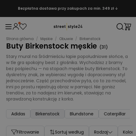
Bezpłatna dostawa przy zakupach za min. 349 zł ↓
Strona główna
/
Męskie
/
Obuwie
/
Birkenstock
Buty Birkenstock męskie
(
31
)
Stary mural na Śródmieściu łapie popołudniowe słońce, a
w tle gra spokojny beat z głośnika. Wychodzisz z bramy
bez pośpiechu — na stopach męskie buty Birkenstock. To
dyskretny znak, że wybierasz wygodę i dopracowany styl
jednocześnie. Część przechodniów pyta, co to za model,
inni po prostu rejestrują obraz w pamięci. Nie gonisz
trendów, za to nadajesz im kierunek, stawiając na
sprawdzoną konstrukcję z korka.
Adidas
Birkenstock
Blundstone
Caterpillar
Filtrowanie
Sortuj według
Rodzaj
Kolor