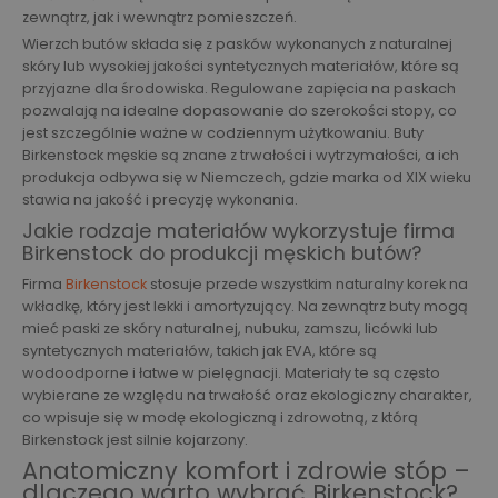
zewnątrz, jak i wewnątrz pomieszczeń.
Wierzch butów składa się z pasków wykonanych z naturalnej
skóry lub wysokiej jakości syntetycznych materiałów, które są
przyjazne dla środowiska. Regulowane zapięcia na paskach
pozwalają na idealne dopasowanie do szerokości stopy, co
jest szczególnie ważne w codziennym użytkowaniu. Buty
Birkenstock męskie są znane z trwałości i wytrzymałości, a ich
produkcja odbywa się w Niemczech, gdzie marka od XIX wieku
stawia na jakość i precyzję wykonania.
Jakie rodzaje materiałów wykorzystuje firma
Birkenstock do produkcji męskich butów?
Firma
Birkenstock
stosuje przede wszystkim naturalny korek na
wkładkę, który jest lekki i amortyzujący. Na zewnątrz buty mogą
mieć paski ze skóry naturalnej, nubuku, zamszu, licówki lub
syntetycznych materiałów, takich jak EVA, które są
wodoodporne i łatwe w pielęgnacji. Materiały te są często
wybierane ze względu na trwałość oraz ekologiczny charakter,
co wpisuje się w modę ekologiczną i zdrowotną, z którą
Birkenstock jest silnie kojarzony.
Anatomiczny komfort i zdrowie stóp –
dlaczego warto wybrać Birkenstock?