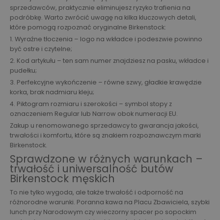
sprzedawców, praktycznie eliminujesz ryzyko trafienia na
podróbkę. Warto zwrócić uwagę na kilka kluczowych detali,
które pomogą rozpoznać oryginalne Birkenstock:
1. Wyraźne tłoczenia – logo na wkładce i podeszwie powinno
być ostre i czytelne;
2. Kod artykułu – ten sam numer znajdziesz na pasku, wkładce i
pudełku;
3. Perfekcyjne wykończenie – równe szwy, gładkie krawędzie
korka, brak nadmiaru kleju;
4. Piktogram rozmiaru i szerokości – symbol stopy z
oznaczeniem Regular lub Narrow obok numeracji EU.
Zakup u renomowanego sprzedawcy to gwarancja jakości,
trwałości i komfortu, które są znakiem rozpoznawczym marki
Birkenstock.
Sprawdzone w różnych warunkach –
trwałość i uniwersalność butów
Birkenstock męskich
To nie tylko wygoda, ale także trwałość i odporność na
różnorodne warunki. Poranna kawa na Placu Zbawiciela, szybki
lunch przy Narodowym czy wieczorny spacer po sopockim