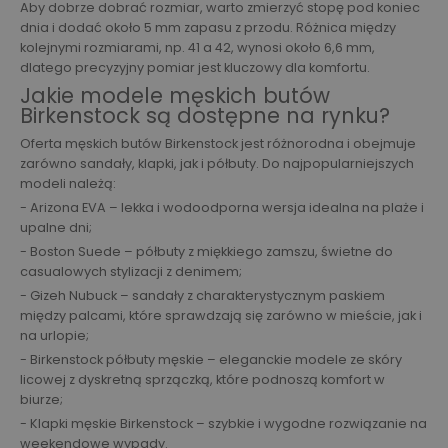
Aby dobrze dobrać rozmiar, warto zmierzyć stopę pod koniec
dnia i dodać około 5 mm zapasu z przodu. Różnica między
kolejnymi rozmiarami, np. 41 a 42, wynosi około 6,6 mm,
dlatego precyzyjny pomiar jest kluczowy dla komfortu.
Jakie modele męskich butów
Birkenstock są dostępne na rynku?
Oferta męskich butów Birkenstock jest różnorodna i obejmuje
zarówno sandały, klapki, jak i półbuty. Do najpopularniejszych
modeli należą:
- Arizona EVA – lekka i wodoodporna wersja idealna na plaże i
upalne dni;
- Boston Suede – półbuty z miękkiego zamszu, świetne do
casualowych stylizacji z denimem;
- Gizeh Nubuck – sandały z charakterystycznym paskiem
między palcami, które sprawdzają się zarówno w mieście, jak i
na urlopie;
- Birkenstock półbuty męskie – eleganckie modele ze skóry
licowej z dyskretną sprzączką, które podnoszą komfort w
biurze;
- Klapki męskie Birkenstock – szybkie i wygodne rozwiązanie na
weekendowe wypady.