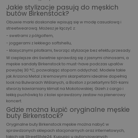
Jakie stylizacje pasują do męskich
butów Birkenstock?
Obuwie marki doskonale wpisują się w modę casualową i
streetwearową. Możesz je łączyć z:
- swetrami z półgolfem,
- joggerami z lekkiego softshellu,
- klasycznymi pilotkami, tworząc stylizacje bez efektu przesady.
W cieplejsze dni świetnie sprawdzą się z jasnymi chinosami, a
męskie sandały Birkenstock to must-have podczas upałów
powyżej 30 °C, pozwalając stopom oddychać. Modele takie
jak Arizona Metal z kremowymi skarpetami idealnie dopełnią
look na Bulwarach Wiślanych, a Boston z przetartymi 501-kami
stworzy kawiarniany klimat na Mokotowskiej. Gizeh z cargo i
lekką puchówką to z kolei sprawdzony zestaw na plenerowy
koncert.
Gdzie można kupić oryginalne męskie
buty Birkenstock?
Oryginalne buty Birkenstock męskie można nabyć w
sprawdzonych sklepach stacjonarnych oraz internetowych,
takich jak StreetStyle24. Kupując u autoryzowanych