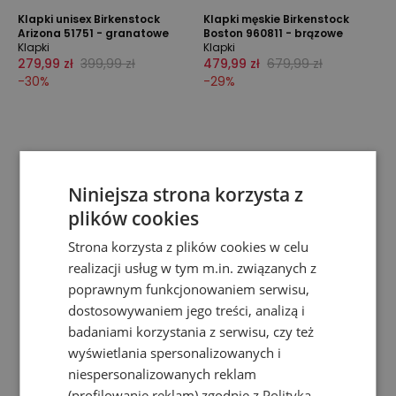
Klapki unisex Birkenstock
Klapki męskie Birkenstock
Arizona 51751 - granatowe
Boston 960811 - brązowe
Klapki
Klapki
279,99 zł
399,99 zł
479,99 zł
679,99 zł
-
30
%
-
29
%
Niniejsza strona korzysta z
plików cookies
Strona korzysta z plików cookies w celu
realizacji usług w tym m.in. związanych z
poprawnym funkcjonowaniem serwisu,
dostosowywaniem jego treści, analizą i
badaniami korzystania z serwisu, czy też
wyświetlania spersonalizowanych i
niespersonalizowanych reklam
(profilowanie reklam) zgodnie z
Polityką