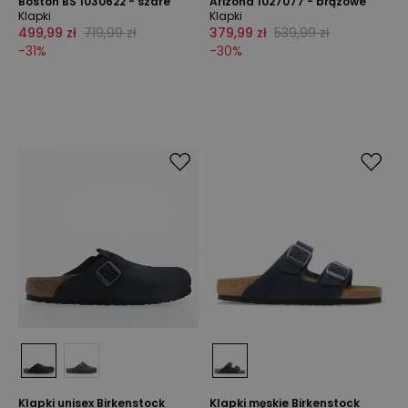
Boston BS 1030622 - szare
Arizona 1027077 - brązowe
Klapki
Klapki
499,99 zł
719,99 zł
379,99 zł
539,99 zł
-
31
%
-
30
%
Klapki unisex Birkenstock
Klapki męskie Birkenstock