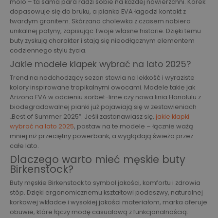
molo – ta sama para radzi sobie na każdej nawierzchni. Korek
dopasowuje się do bruku, a pianka EVA łagodzi kontakt z
twardym granitem. Skórzana cholewka z czasem nabiera
unikalnej patyny, zapisując Twoje własne historie. Dzięki temu
buty zyskują charakter i stają się nieodłącznym elementem
codziennego stylu życia.
Jakie modele klapek wybrać na lato 2025?
Trend na nadchodzący sezon stawia na lekkość i wyraziste
kolory inspirowane tropikalnymi owocami. Modele takie jak
Arizona EVA w odcieniu sorbet-lime czy nowa linia Honolulu z
biodegradowalnej pianki już pojawiają się w zestawieniach
„Best of Summer 2025”. Jeśli zastanawiasz się,
jakie klapki
wybrać na lato 2025
, postaw na te modele – łącznie ważą
mniej niż przeciętny powerbank, a wyglądają świeżo przez
całe lato.
Dlaczego warto mieć męskie buty
Birkenstock?
Buty męskie Birkenstock to symbol jakości, komfortu i zdrowia
stóp. Dzięki ergonomicznemu kształtowi podeszwy, naturalnej
korkowej wkładce i wysokiej jakości materiałom, marka oferuje
obuwie, które łączy modę casualową z funkcjonalnością.