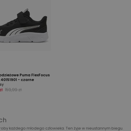
łodzieżowe Puma FlexFocus
40151901 - czarne
sy
zł
159,99 zł
ch
oby każdego młodego człowieka. Ten żyje w nieustannym biegu.