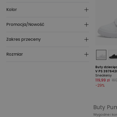
Kolor
Promocja/Nowość
Zakres przeceny
Rozmiar
Buty dziecię
V PS 3976420
Sneakersy
119,99 zł
169
-
29
%
Buty Pu
Wygodne i ko