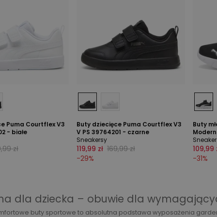
ce Puma Courtflex V3
Buty dziecięce Puma Courtflex V3
Buty m
2 - białe
V PS 39764201 - czarne
Modern 
Sneakersy
Sneaker
,99 zł
119,99 zł
169,99 zł
109,99 
-
29
%
-
31
%
ma dla dziecka – obuwie dla wymagający
mfortowe buty sportowe to absolutna podstawa wyposażenia garder