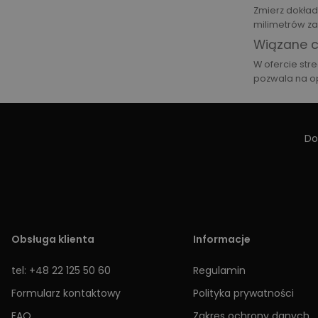
Zmierz dokład
milimetrów za
Wiązane c
W ofercie str
pozwala na o
Do
Obsługa klienta
Informacje
tel: +48 22 125 50 60
Regulamin
Formularz kontaktowy
Polityka prywatności
FAQ
Zakres ochrony danych