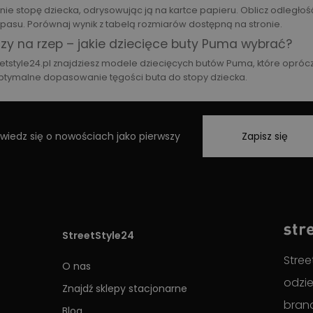
nie stopę dziecka, odrysowując ją na kartce papieru. Oblicz odległość
pasu. Porównaj wynik z tabelą rozmiarów dostępną na stronie.
zy na rzep – jakie dziecięce buty Puma wybrać?
eetstyle24.pl znajdziesz modele dziecięcych butów Puma, które opróc
ptymalne dopasowanie tęgości buta do stopy dziecka.
wiedz się o nowościach jako pierwszy
Zapisz się
StreetStyle24
Stree
O nas
odzie
Znajdź sklepy stacjonarne
brand
Blog