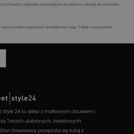
 pomiędzy najdalej wysuniętymi punktami i dodaj do niej kilka
z sznurówek mają także dodatkowy rzep. Takie rozwiązanie
t Style 24 to sklep z markowym obuwiem i
żą Twoich ulubionych, światowych
ów! Streetwear przeplata się tutaj z