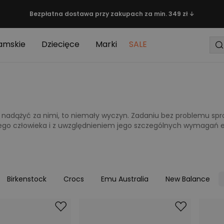
Bezpłatna dostawa przy zakupach za min. 349 zł ↓
amskie
Dziecięce
Marki
SALE
nadążyć za nimi, to niemały wyczyn. Zadaniu bez problemu spro
ego człowieka i z uwzględnieniem jego szczególnych wymagań 
Birkenstock
Crocs
Emu Australia
New Balance