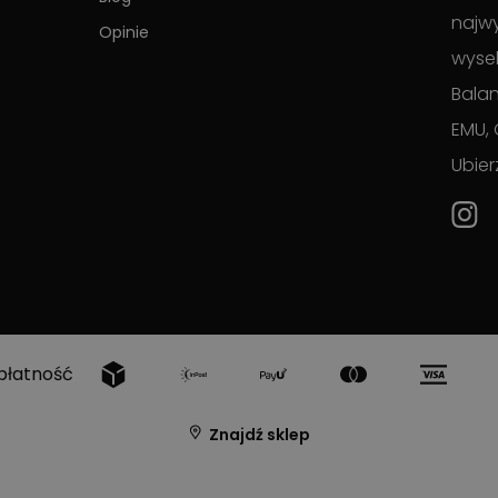
najwy
Opinie
wyse
Balan
EMU, 
Ubier
płatność
Znajdź sklep