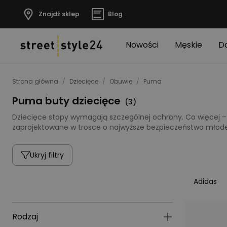
Znajdź sklep
Blog
Nowości
Męskie
D
Strona główna
/
Dziecięce
/
Obuwie
/
Puma
Puma buty dziecięce
(
3
)
Dziecięce stopy wymagają szczególnej ochrony. Co więcej – 
zaprojektowane w trosce o najwyższe bezpieczeństwo młod
Ukryj filtry
Adidas
Rodzaj