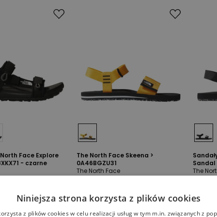
North Face Explore
The North Face Skeena >
Sandały
KX71 - czarne
0A46BGZU31
Sandal
The North Face
The Nor
99,99 zł
159,99 zł
199,99 zł
129,99 
-
20
%
-
35
%
Niniejsza strona korzysta z plików cookies
korzysta z plików cookies w celu realizacji usług w tym m.in. związanych z p