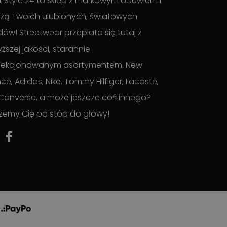
t Style 24 to sklep z markowym obuwiem i
żą Twoich ulubionych, światowych
ów! Streetwear przeplata się tutaj z
ższej jakości, starannie
lekcjonowanym asortymentem. New
ce, Adidas, Nike, Tommy Hilfiger, Lacoste,
Converse, a może jeszcze coś innego?
zemy Cię od stóp do głowy!