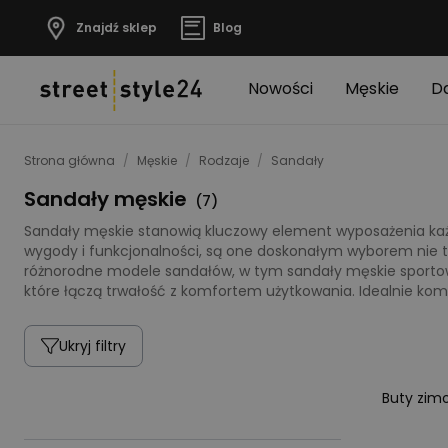
Znajdź sklep
Blog
Nowości
Męskie
D
Strona główna
/
Męskie
/
Rodzaje
/
Sandały
Sandały męskie
(
7
)
Sandały męskie stanowią kluczowy element wyposażenia ka
wygody i funkcjonalności, są one doskonałym wyborem nie t
różnorodne modele sandałów, w tym sandały męskie sportowe
które łączą trwałość z komfortem użytkowania. Idealnie k
Ukryj filtry
Buty zim