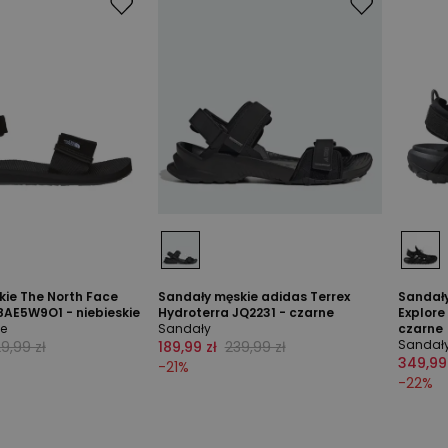
kie The North Face
Sandały męskie adidas Terrex
Sandały
8AE5W9O1 - niebieskie
Hydroterra JQ2231 - czarne
Explor
ce
Sandały
czarne
Sandał
9,99 zł
189,99 zł
239,99 zł
349,99
-
21
%
-
22
%