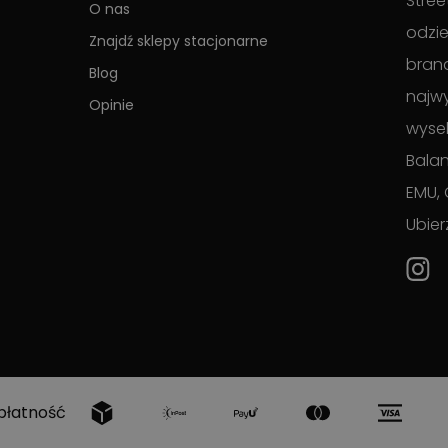
Stree
O nas
odzie
Znajdź sklepy stacjonarne
brand
Blog
najwy
Opinie
wyse
Balan
EMU, 
Ubier
płatność