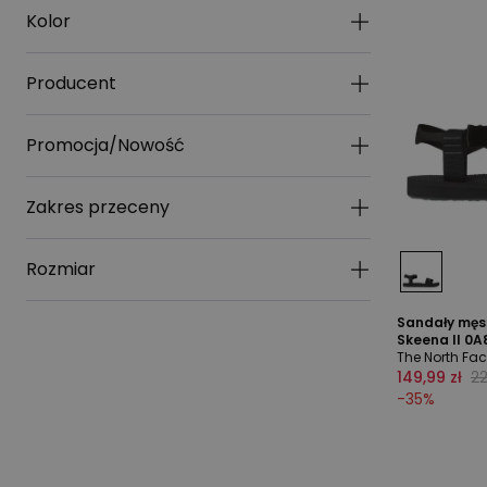
Kolor
Producent
Promocja/Nowość
Zakres przeceny
Rozmiar
Sandały męs
Skeena II 0A
The North Fa
149,99 zł
22
-
35
%