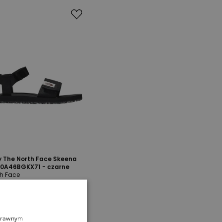
 The North Face Skeena
 0A46BGKX71 - czarne
th Face
zł
199,99 zł
oprawnym