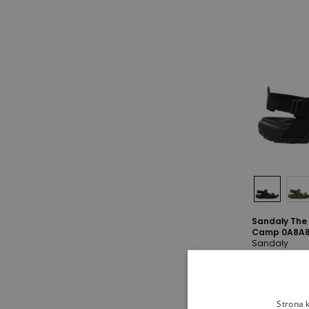
Sandały The 
Camp 0A8A8X
Sandały
349,99 zł
3
-
13
%
Strona 