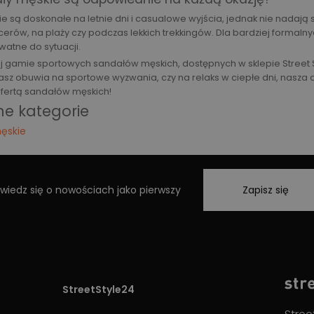
e są doskonałe na letnie dni i casualowe wyjścia, jednak nie nadają 
cerów, na plaży czy podczas lekkich trekkingów. Dla bardziej formaln
watne do sytuacji.
iej gamie sportowych sandałów męskich, dostępnych w sklepie Street S
kasz obuwia na sportowe wyzwania, czy na relaks w ciepłe dni, nasza 
fertą sandałów męskich!
ne kategorie
męskie
wiedz się o nowościach jako pierwszy
Zapisz się
StreetStyle24