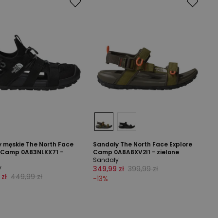
 męskie The North Face
Sandały The North Face Explore
e Camp 0A83NLKX71 -
Camp 0A8A8XV2I1 - zielone
Sandały
y
349,99 zł
399,99 zł
 zł
449,99 zł
-
13
%