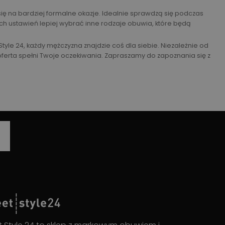
się na bardziej formalne okazje. Idealnie sprawdzą się podczas
ych ustawień lepiej wybrać inne rodzaje obuwia, które będą
tyle 24, każdy mężczyzna znajdzie coś dla siebie. Niezależnie od
oferta spełni Twoje oczekiwania. Zapraszamy do zapoznania się z