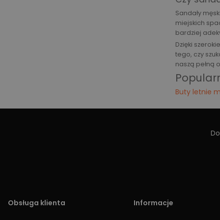
Sandały męski
miejskich spa
bardziej adek
Dzięki szerok
tego, czy szu
naszą pełną o
Popular
Buty letnie 
Do
Obsługa klienta
Informacje