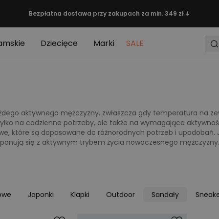
Bezpłatna dostawa przy zakupach za min. 349 zł ↓
amskie
Dziecięce
Marki
SALE
żdego aktywnego mężczyzny, zwłaszcza gdy temperatura na zew
ylko na codzienne potrzeby, ale także na wymagające aktywności
, które są dopasowane do różnorodnych potrzeb i upodobań. Ja
omponują się z aktywnym trybem życia nowoczesnego mężczyzny
owe
Japonki
Klapki
Outdoor
Sandały
Sneake