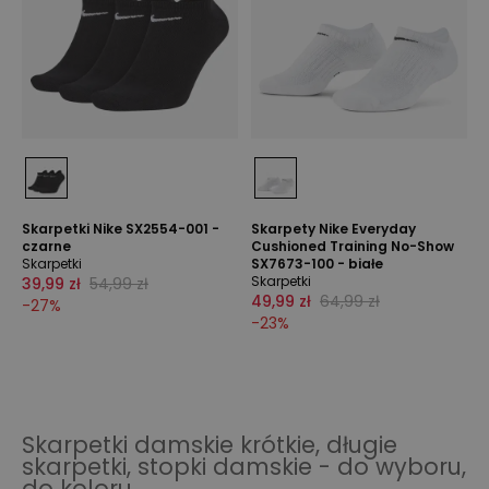
Skarpetki Nike SX2554-001 -
Skarpety Nike Everyday
czarne
Cushioned Training No-Show
Skarpetki
SX7673-100 - białe
Skarpetki
39,99 zł
54,99 zł
49,99 zł
64,99 zł
-
27
%
-
23
%
Skarpetki damskie krótkie, długie
skarpetki, stopki damskie - do wyboru,
do koloru