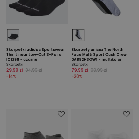
Skarpetki adidas Sportswear
Skarpety unisex The North
Thin Linear Low-Cut 3-Pairs
Face Multi Sport Cush Crew
IC1299 - czarne
0A882H3OW1 - multikolor
Skarpetki
Skarpetki
29,99 zł
34,99 zł
79,99 zł
99,99 zł
-
14
%
-
20
%