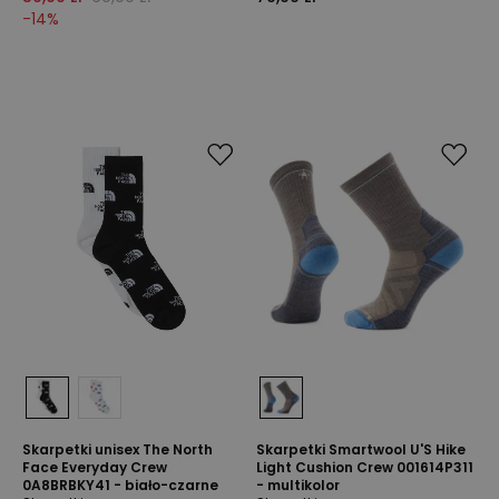
-
14
%
Skarpetki unisex The North
Skarpetki Smartwool U'S Hike
Face Everyday Crew
Light Cushion Crew 001614P311
0A8BRBKY41 - biało-czarne
- multikolor