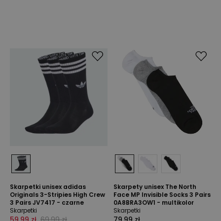
Skarpetki unisex adidas
Skarpety unisex The North
Originals 3-Stripies High Crew
Face MP Invisible Socks 3 Pairs
3 Pairs JV7417 - czarne
0A8BRA3OW1 - multikolor
Skarpetki
Skarpetki
59,99 zł
69,99 zł
79,99 zł