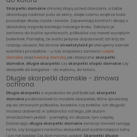
Skarpetki damskie
chronią stopy przed otarciami, a także
absorbują nadmiar potu ze skóry, dzięki czemu wnętrze buta
pozostaje dłużej czyste i świeże. Zapewniają komfort i dbają o
absolutną wygodę każdego naszego kroku. Założysz je
zarówno do butów sportowych, półbutów czy nawet wyciętych
balerinek. Pamiętaj, że warto jedynie dopasować ich krój do
rodzaju obuwia. Na stronie
streetstyle24.pl
oferujemy szeroki
wachlarz produktów - u nas znajdziesz zarówno
czapki
damskie
oraz
bieliznę damską
jak i klasyczne
skarpetki
damskie
,
długie skarpetki
czy
skarpetki stopki damskie
czy
skarpetki do biegania - do wyboru, do koloru.
Długie skarpetki damskie - zimowa
ochrona
Długie skarpetki
o wysokości do pół łydki lub
skarpetki
damskie
podkolanówki to modele skarpetek, które sprawdzą
się do zimowych półbutów, kozaków czy botków. Ich długość
możesz dobierać w zależności od tego, jak dużym
zmarzluchem jesteś - pamiętaj, im dłuższe, tym cieplej.
Dobierając
długie skarpetki damskie
zwracaj również uwagę
na to, czy ściągacz na końcu skarpetki jest wystarczająco luźny
i czy nie będzie Cię zbyt mocno uciskał.
Skarpetki długie