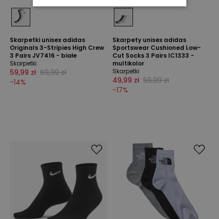
Skarpetki unisex adidas
Skarpety unisex adidas
Originals 3-Stripies High Crew
Sportswear Cushioned Low-
3 Pairs JV7416 - białe
Cut Socks 3 Pairs IC1333 -
Skarpetki
multikolor
Skarpetki
59,99 zł
69,99 zł
49,99 zł
59,99 zł
-
14
%
-
17
%