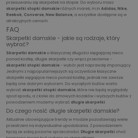
przesuwaniu się skarpetek na stopie. Do wyboru masz
skarpetki stopki damskie
różnych marek, m.in
Adidas
,
Nike
,
Reebok
,
Converse
,
New Balance
, a wszystkie dostępne są w
atrakcyjnych cenach.
FAQ
Skarpetki damskie - jakie są rodzaje, który
wybrać?
Skarpetki damskie
o klasycznej długości sięgającej nieco
ponad kostkę, długie skarpetki czy wręcz przeciwnie -
skarpetki stopki damskie
- wybór jest naprawdę imponujący.
Jednymi z najpopularniejszych są oczywiście klasyczne
skarpetki sięgające nieco ponad kostkę, jednak nie zawsze
będą one dobrym wyborem. Do wyciętych butów warto
wybrać
skarpetki stopki damskie
, które nie będą wyglądały
spod spodu, a z kolei do zimowych kozaków i wyższych butów z
powodzeniem możemy wybrać
długie skarpetki
.
Do czego nosić długie skarpetki damskie?
Aktualnie obowiązujące trendy w modzie pozostawiają wiele
przestrzeni na indywidualne upodobania. Z powodzeniem
łączą ze sobą pozorne sprzeczności.
Długie skarpetki
choć
kojarzone mogą być jedynie ze skarpetkami