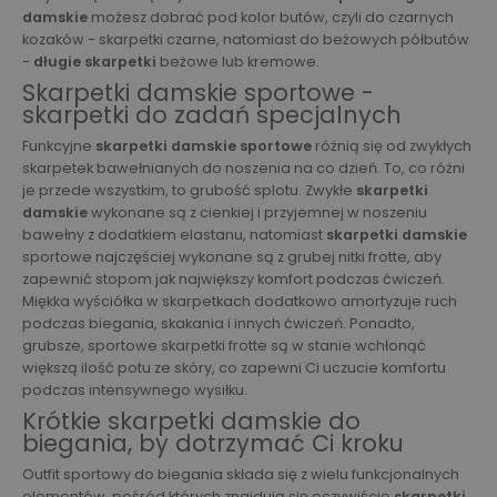
damskie
możesz dobrać pod kolor butów, czyli do czarnych
kozaków - skarpetki czarne, natomiast do beżowych półbutów
-
długie skarpetki
beżowe lub kremowe.
Skarpetki damskie sportowe -
skarpetki do zadań specjalnych
Funkcyjne
skarpetki damskie sportowe
różnią się od zwykłych
skarpetek bawełnianych do noszenia na co dzień. To, co różni
je przede wszystkim, to grubość splotu. Zwykłe
skarpetki
damskie
wykonane są z cienkiej i przyjemnej w noszeniu
bawełny z dodatkiem elastanu, natomiast
skarpetki damskie
sportowe najczęściej wykonane są z grubej nitki frotte, aby
zapewnić stopom jak największy komfort podczas ćwiczeń.
Miękka wyściółka w skarpetkach dodatkowo amortyzuje ruch
podczas biegania, skakania i innych ćwiczeń. Ponadto,
grubsze, sportowe skarpetki frotte są w stanie wchłonąć
większą ilość potu ze skóry, co zapewni Ci uczucie komfortu
podczas intensywnego wysiłku.
Krótkie skarpetki damskie do
biegania, by dotrzymać Ci kroku
Outfit sportowy do biegania składa się z wielu funkcjonalnych
elementów, pośród których znajdują się oczywiście
skarpetki