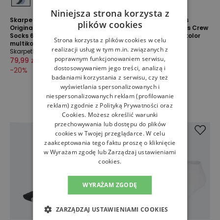
Niniejsza strona korzysta z
Skarpetki unisex adidas
Skarpetki unisex adidas
plików cookies
Originals Trefoil Cushion Crew
Originals Everyday Icons Crew
Socks 6 Pairs JY2680 -
2 Packs JW8001 - multikolor
Strona korzysta z plików cookies w celu
multikolor
Skarpetki
realizacji usług w tym m.in. związanych z
Skarpetki
59,99 zł
79,99 zł
poprawnym funkcjonowaniem serwisu,
79,99 zł
99,99 zł
-
25
%
dostosowywaniem jego treści, analizą i
-
20
%
badaniami korzystania z serwisu, czy też
wyświetlania spersonalizowanych i
niespersonalizowanych reklam (profilowanie
reklam) zgodnie z
Polityką Prywatności
oraz
Cookies
. Możesz określić warunki
przechowywania lub dostępu do plików
cookies w Twojej przeglądarce. W celu
zaakceptowania tego faktu proszę o kliknięcie
w Wyrażam zgodę lub Zarządzaj ustawieniami
cookies.
WYRAŻAM ZGODĘ
ZARZĄDZAJ USTAWIENIAMI COOKIES