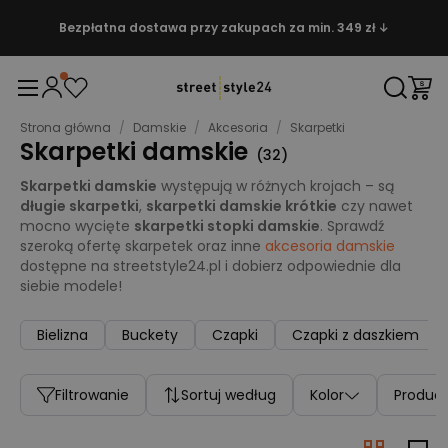
Bezpłatna dostawa przy zakupach za min. 349 zł ↓
Strona główna
/
Damskie
/
Akcesoria
/
Skarpetki
Skarpetki damskie
(
32
)
Skarpetki damskie
występują w różnych krojach – są
długie skarpetki
,
skarpetki damskie krótkie
czy nawet
mocno wycięte
skarpetki stopki damskie
. Sprawdź
szeroką ofertę skarpetek oraz inne
akcesoria damskie
dostępne na streetstyle24.pl i dobierz odpowiednie dla
siebie modele!
Bielizna
Buckety
Czapki
Czapki z daszkiem
Filtrowanie
Sortuj według
Kolor
Produc