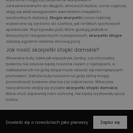
zarezerwowanymi do długich, zimowych butów, coraz częściej
stają się ekstrawaganckim elementem miejskich i
swobodnych stylizacji.
Długie skarpetki
coraz częściej
wybierane są zarówno do szortów, jak i krótkich sportowych
spódniczek. W przypadku pań, które gustują jednak w
klasycznych i bezpiecznych rozwiązaniach,
skarpetki długie
zdadzą egzamin właśnie zimową porą.
Jak nosić skarpetki stopki damskie?
Wsuwane buty, takie jak espadryle, lordsy, czy chociażby
baleriny nie zawsze będą noszone razem z rajstopami, a
zakładanie ich na gołą stopę może okazać się nienajlepszym
pomysłem. Zakryte buty noszona na gołą skórę mogą
powodować bolesne otarcia czy odparzenia. Wówczas
nieocenione okażą się wycięte
skarpetki stopki damskie
,
które choć zapewnią nam ochronę, nie będą wystawały spod
butów.
Dowiedz się o nowościach jako pierwszy
Zapisz się