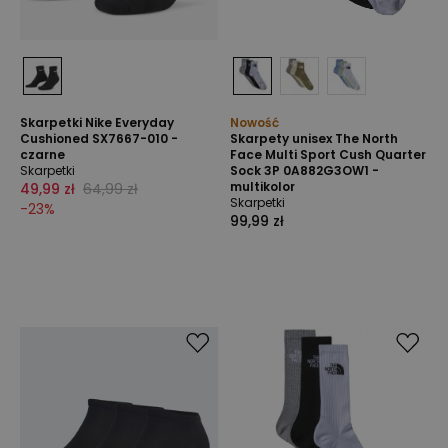
Skarpetki Nike Everyday
Nowość
Cushioned SX7667-010 -
Skarpety unisex The North
czarne
Face Multi Sport Cush Quarter
Skarpetki
Sock 3P 0A882G3OW1 -
multikolor
49,99 zł
64,99 zł
Skarpetki
-
23
%
99,99 zł