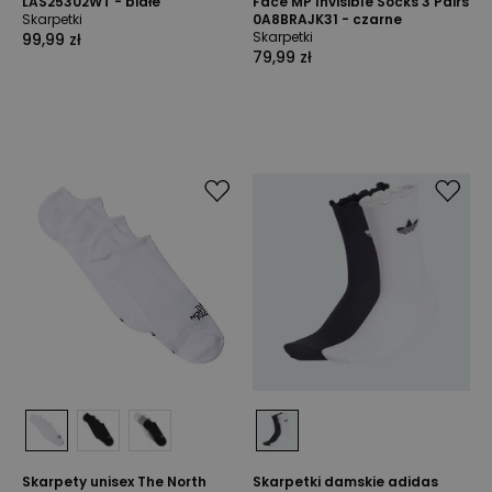
LAS25302WT - białe
Face MP Invisible Socks 3 Pairs
Skarpetki
0A8BRAJK31 - czarne
Skarpetki
99,99 zł
79,99 zł
Skarpety unisex The North
Skarpetki damskie adidas