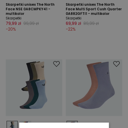
Skarpetki unisex The North
Skarpetki unisex The North
Face NSE 0A8CMPKY41 -
Face Multi Sport Cush Quarter
multikolor
0A882GFTI1 - multikolor
Skarpetki
Skarpetki
79,99 zł
99,99 zł
69,99 zł
89,99 zł
-
20
%
-
22
%