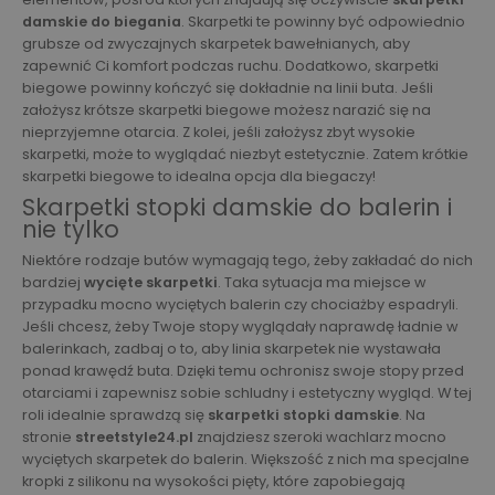
damskie do biegania
. Skarpetki te powinny być odpowiednio
grubsze od zwyczajnych skarpetek bawełnianych, aby
zapewnić Ci komfort podczas ruchu. Dodatkowo, skarpetki
biegowe powinny kończyć się dokładnie na linii buta. Jeśli
założysz krótsze skarpetki biegowe możesz narazić się na
nieprzyjemne otarcia. Z kolei, jeśli założysz zbyt wysokie
skarpetki, może to wyglądać niezbyt estetycznie. Zatem krótkie
skarpetki biegowe to idealna opcja dla biegaczy!
Skarpetki stopki damskie do balerin i
nie tylko
Niektóre rodzaje butów wymagają tego, żeby zakładać do nich
bardziej
wycięte skarpetki
. Taka sytuacja ma miejsce w
przypadku mocno wyciętych balerin czy chociażby espadryli.
Jeśli chcesz, żeby Twoje stopy wyglądały naprawdę ładnie w
balerinkach, zadbaj o to, aby linia skarpetek nie wystawała
ponad krawędź buta. Dzięki temu ochronisz swoje stopy przed
otarciami i zapewnisz sobie schludny i estetyczny wygląd. W tej
roli idealnie sprawdzą się
skarpetki stopki damskie
. Na
stronie
streetstyle24.pl
znajdziesz szeroki wachlarz mocno
wyciętych skarpetek do balerin. Większość z nich ma specjalne
kropki z silikonu na wysokości pięty, które zapobiegają