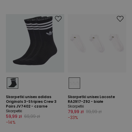
Skarpetki unisex adidas
Skarpetki unisex Lacoste
Originals 3-Stripies Crew 3
RA2917-Z92 - białe
Pairs JV7402 - czarne
Skarpetki
Skarpetki
79,99 zł
119,99 zł
59,99 zł
69,99 zł
-
33
%
-
14
%