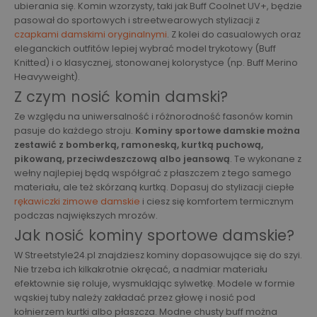
ubierania się. Komin wzorzysty, taki jak Buff Coolnet UV+, będzie
pasował do sportowych i streetwearowych stylizacji z
czapkami damskimi oryginalnymi
. Z kolei do casualowych oraz
eleganckich outfitów lepiej wybrać model trykotowy (Buff
Knitted) i o klasycznej, stonowanej kolorystyce (np. Buff Merino
Heavyweight).
Z czym nosić komin damski?
Ze względu na uniwersalność i różnorodność fasonów komin
pasuje do każdego stroju.
Kominy sportowe damskie można
zestawić z bomberką, ramoneską, kurtką puchową,
pikowaną, przeciwdeszczową albo jeansową
. Te wykonane z
wełny najlepiej będą współgrać z płaszczem z tego samego
materiału, ale też skórzaną kurtką. Dopasuj do stylizacji ciepłe
rękawiczki zimowe damskie
i ciesz się komfortem termicznym
podczas największych mrozów.
Jak nosić kominy sportowe damskie?
W Streetstyle24.pl znajdziesz kominy dopasowujące się do szyi.
Nie trzeba ich kilkakrotnie okręcać, a nadmiar materiału
efektownie się roluje, wysmuklając sylwetkę. Modele w formie
wąskiej tuby należy zakładać przez głowę i nosić pod
kołnierzem kurtki albo płaszcza. Modne chusty buff można