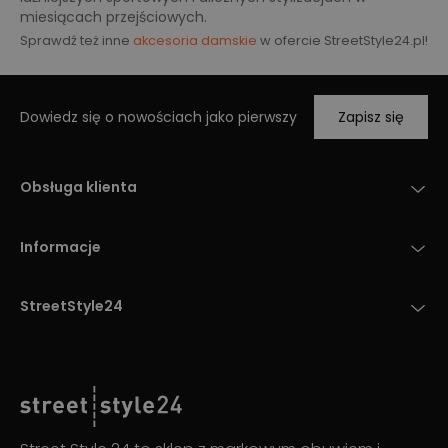
miesiącach przejściowych.
Sprawdź też inne
akcesoria damskie
w ofercie StreetStyle24.pl!
Dowiedz się o nowościach jako pierwszy
Zapisz się
Obsługa klienta
Informacje
StreetStyle24