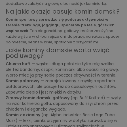
dodatkowo założyć na głowę albo nosić jak kominiarkę.
Na jakie okazje pasuje komin damski?
Komin sportowy sprawdza się podczas aktywności w
terenie: trekkingu, joggingu, spacerów po lesie, górskich
wspinaczek
. Ten elegancki, np. golfowy, można założyć na
każde wyjście w chłodniejsze dni: do pracy, na zakupy, spacer
po mieście, seans w kinie, spotkanie z przyjaciółmi.
Jakie kominy damskie warto wziąć
pod uwagę?
Chusta buff
— wąska i długa pełni nie tylko rolę szalika,
ale też bandamy, czapki, kominiarki albo opaski na głowę.
Warto mieć ją przy sobie podczas aktywności w terenie.
Komin polarowy
— zaprojektowany z myślą o sportach
outdoorowych, ale pasuje też do casualowych outfitów.
Zapewnia ciepło i jest miękki w dotyku.
Zimowy komin damski golfowy
(np. Buff Knitted) — szyty
na wzór kołnierza golfu, dopasowany do szyi chroni przed
chłodem i elegancko wygląda.
Komin z dzianiny
(np. Alpha Industries Basic Logo Tube
Mask) — lekki, cienki, przyjemny w dotyku sprawdza się w
luźniejszych sportowych i ulicznych stylizacjach w