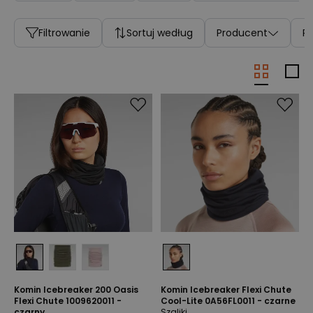
Filtrowanie
Sortuj według
Producent
P
Komin Icebreaker 200 Oasis
Komin Icebreaker Flexi Chute
Flexi Chute 1009620011 -
Cool-Lite 0A56FL0011 - czarne
czarny
Szaliki