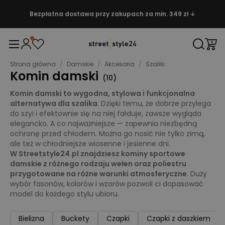
Bezpłatna dostawa przy zakupach za min. 349 zł ↓
Strona główna
/
Damskie
/
Akcesoria
/
Szaliki
Komin damski
(
10
)
Komin damski to wygodna, stylowa i funkcjonalna
alternatywa dla szalika
. Dzięki temu, że dobrze przylega
do szyi i efektownie się na niej fałduje, zawsze wygląda
elegancko. A co najważniejsze — zapewnia niezbędną
ochronę przed chłodem. Można go nosić nie tylko zimą,
ale też w chłodniejsze wiosenne i jesienne dni.
W Streetstyle24.pl znajdziesz kominy sportowe
damskie z różnego rodzaju wełen oraz poliestru
przygotowane na różne warunki atmosferyczne
. Duży
wybór fasonów, kolorów i wzorów pozwoli ci dopasować
model do każdego stylu ubioru.
Bielizna
Buckety
Czapki
Czapki z daszkiem