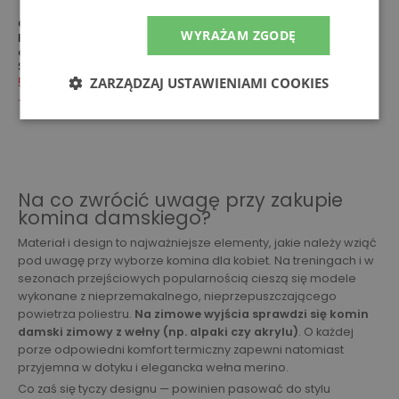
Chusta Buff Original
Chusta Buff Original
WYRAŻAM ZGODĘ
EcoStretch 134771.425.10.00 -
EcoStretch 134769.817.10.00 -
czerwona
czarna
Szaliki
Szaliki
ZARZĄDZAJ USTAWIENIAMI COOKIES
54,99 zł
79,99 zł
54,99 zł
99,99 zł
-
31
%
-
45
%
Na co zwrócić uwagę przy zakupie
komina damskiego?
Materiał i design to najważniejsze elementy, jakie należy wziąć
pod uwagę przy wyborze komina dla kobiet. Na treningach i w
sezonach przejściowych popularnością cieszą się modele
wykonane z nieprzemakalnego, nieprzepuszczającego
powietrza poliestru.
Na zimowe wyjścia sprawdzi się komin
damski zimowy z wełny (np. alpaki czy akrylu)
. O każdej
porze odpowiedni komfort termiczny zapewni natomiast
przyjemna w dotyku i elegancka wełna merino.
Co zaś się tyczy designu — powinien pasować do stylu