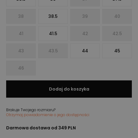
38
38.5
39
40
41
41.5
42
42.5
43
43.5
44
45
46
Dodaj do koszyka
Brakuje Twojego rozmiaru?
Otrzymaj powiadomienie o jego dostępności
Darmowa dostawa od 349 PLN