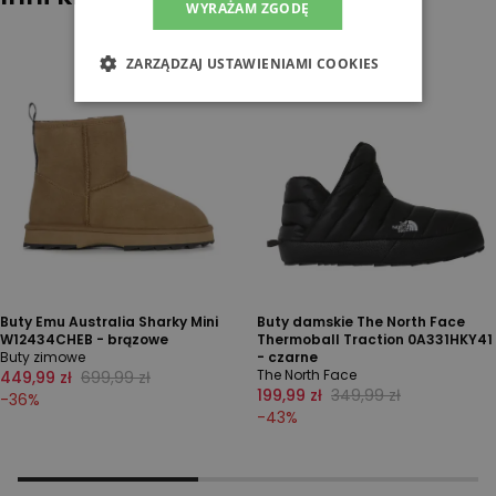
WYRAŻAM ZGODĘ
ZARZĄDZAJ USTAWIENIAMI COOKIES
Buty Emu Australia Sharky Mini
Buty damskie The North Face
W12434CHEB - brązowe
Thermoball Traction 0A331HKY41
Buty zimowe
- czarne
The North Face
449,99 zł
699,99 zł
199,99 zł
349,99 zł
-
36
%
-
43
%