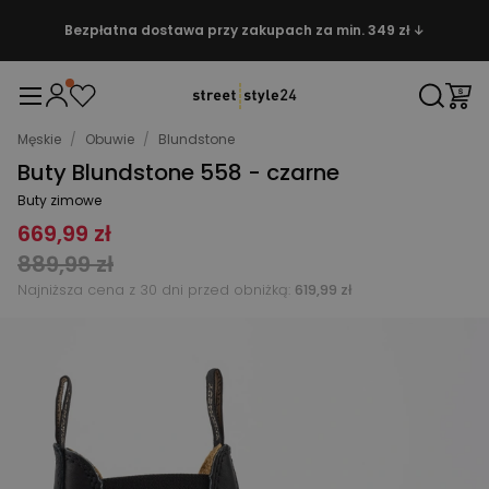
Bezpłatna dostawa przy zakupach za min. 349 zł ↓
Męskie
/
Obuwie
/
Blundstone
Buty Blundstone 558 - czarne
Buty zimowe
669,99 zł
889,99 zł
Najniższa cena z 30 dni przed obniżką:
619,99 zł