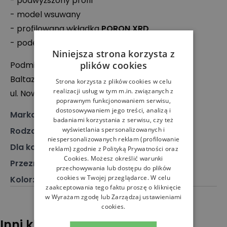
- podwyższony profil
- model wsuwany
- profilowana wkładka
PORON
XRD
- podeszwa z
TPU
Niniejsza strona korzysta z
plików cookies
Podmiot odpowiedzialny:
Baltaz SP.Z.O.O.
Strona korzysta z plików cookies w celu
realizacji usług w tym m.in. związanych z
ul. Nowiec 70, 80-293 Gdańsk, Polska
poprawnym funkcjonowaniem serwisu,
dostosowywaniem jego treści, analizą i
Marka
:
Blundstone
badaniami korzystania z serwisu, czy też
wyświetlania spersonalizowanych i
Rodzaj
:
Obuwie, Buty zimowe
niespersonalizowanych reklam (profilowanie
Dla kogo
:
Dla niego, Dla niej
reklam) zgodnie z
Polityką Prywatności
oraz
Cookies
. Możesz określić warunki
Przeznaczenie
:
Buty zimowe
przechowywania lub dostępu do plików
cookies w Twojej przeglądarce. W celu
Kolor
:
Czarny
zaakceptowania tego faktu proszę o kliknięcie
w Wyrażam zgodę lub Zarządzaj ustawieniami
cookies.
Inni klienci sprawdzali również