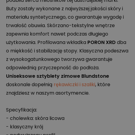
podbiła serca miłośników tej australijskiej marki.
Buty zostały wykonane z najwyższej jakości skóry i
materiału syntetycznego, co gwarantuje wygodę i
trwałość obuwia. Skórzano-tekstylne wnętrze
zapewnia komfort nawet podczas długiego
użytkowania. Profilowana wkładka
PORON
XRD
dba
o miękkość i stabilizację stopy. Klasyczna podeszwa
z wysokogatunkowego tworzywa gwarantuje
odpowiednią przyczepność do podłoża.
Uniseksowe sztyblety zimowe Blundstone
doskonale dopełnią
rękawiczki i szaliki
, które
znajdziesz w naszym asortymencie.
Specyfikacja:
- cholewka: skóra licowa
- klasyczny krój