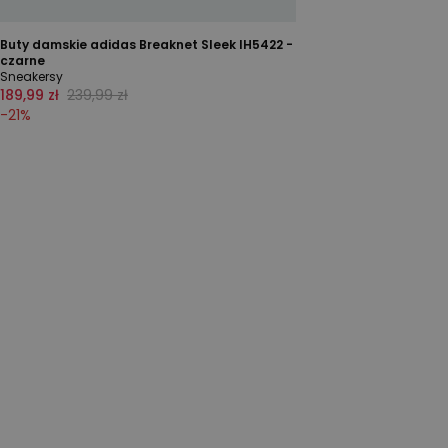
Buty damskie adidas Breaknet Sleek IH5422 -
czarne
Sneakersy
189,99 zł
239,99 zł
-
21
%