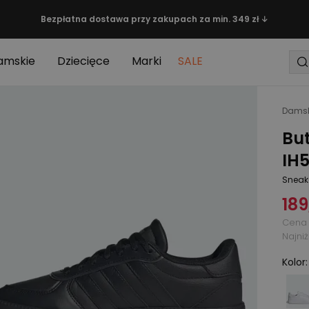
Bezpłatna dostawa przy zakupach za min. 349 zł ↓
amskie
Dziecięce
Marki
SALE
Damsk
Bu
IH5
Sneak
189
Cena 
Najni
Kolor