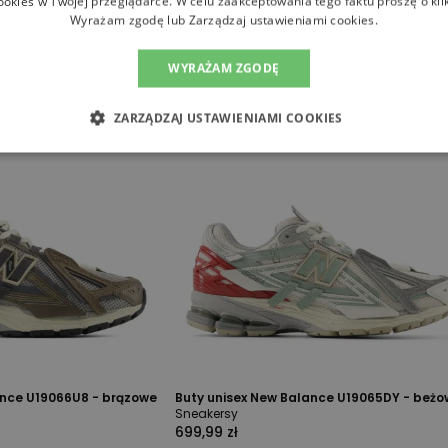
ookies w Twojej przeglądarce. W celu zaakceptowania tego faktu proszę o kli
Wyrażam zgodę lub Zarządzaj ustawieniami cookies.
WYRAŻAM ZGODĘ
ZARZĄDZAJ USTAWIENIAMI COOKIES
ance U19066U8 - brązowe
Buty unisex New Balance U19065DY - beż
Sneakersy
699,99 zł