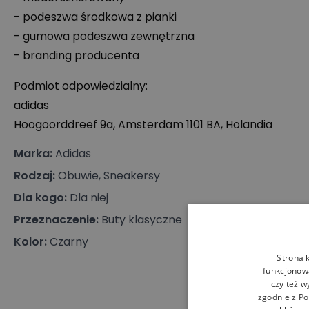
- podeszwa środkowa z pianki
- gumowa podeszwa zewnętrzna
- branding producenta
Podmiot odpowiedzialny:
adidas
Hoogoorddreef 9a, Amsterdam 1101 BA, Holandia
Marka
:
Adidas
Rodzaj
:
Obuwie, Sneakersy
Dla kogo
:
Dla niej
Przeznaczenie
:
Buty klasyczne
Kolor
:
Czarny
Strona 
funkcjonowa
czy też w
zgodnie z
Po