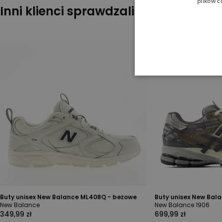
plików c
Inni klienci sprawdzali również
Buty unisex New Balance ML408Q - beżowe
Buty unisex New Bal
New Balance
New Balance 1906
349,99 zł
699,99 zł