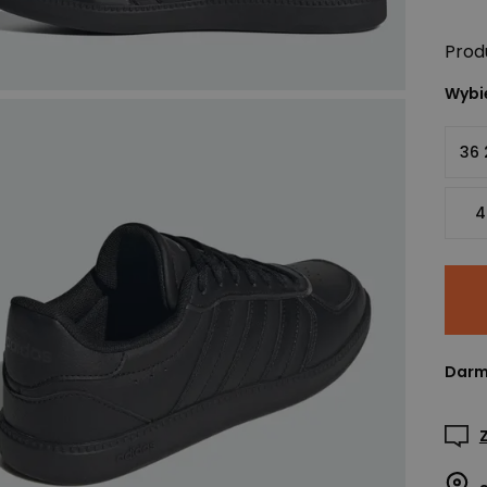
Prod
Wybie
36 
4
Darm