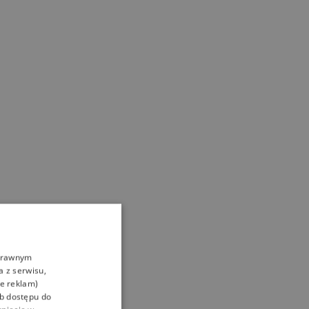
oprawnym
a z serwisu,
ie reklam)
ub dostępu do