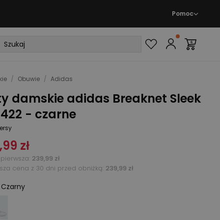
Pomoc
ie
/
Obuwie
/
Adidas
ty damskie adidas Breaknet Sleek
422 - czarne
ersy
,99 zł
pierwsza
:
239,99 zł
ższa cena z 30 dni przed obniżką:
239,99 zł
:
Czarny