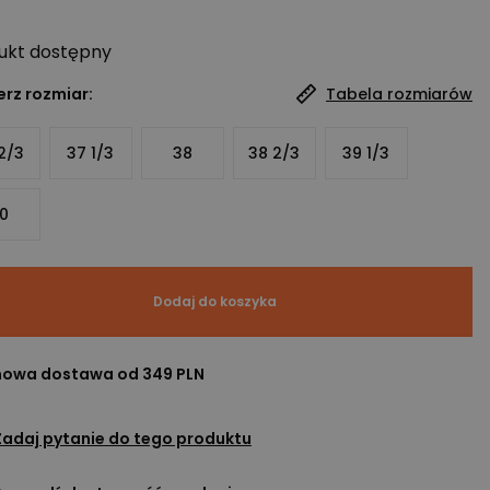
ukt
dostępny
rz rozmiar:
Tabela rozmiarów
2/3
37 1/3
38
38 2/3
39 1/3
0
Dodaj do koszyka
owa dostawa od 349 PLN
Zadaj pytanie do tego produktu