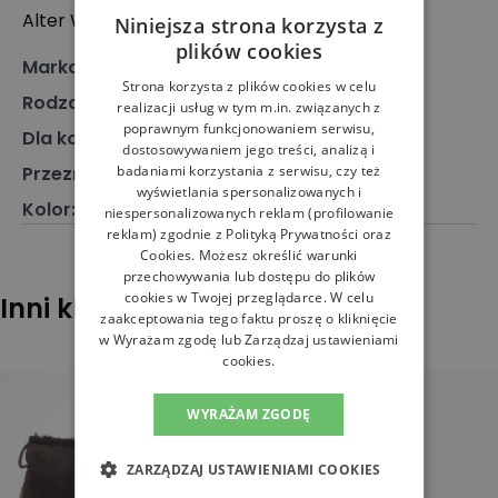
Alter Wall 32, 20457 Hamburg, Niemcy
Niniejsza strona korzysta z
plików cookies
Marka
:
Emu Australia
Strona korzysta z plików cookies w celu
Rodzaj
:
Obuwie, Buty zimowe
realizacji usług w tym m.in. związanych z
poprawnym funkcjonowaniem serwisu,
Dla kogo
:
Dla niej
dostosowywaniem jego treści, analizą i
badaniami korzystania z serwisu, czy też
Przeznaczenie
:
Buty zimowe
wyświetlania spersonalizowanych i
Kolor
:
Czarny
niespersonalizowanych reklam (profilowanie
reklam) zgodnie z
Polityką Prywatności
oraz
Cookies
. Możesz określić warunki
przechowywania lub dostępu do plików
cookies w Twojej przeglądarce. W celu
Inni klienci sprawdzali również
zaakceptowania tego faktu proszę o kliknięcie
w Wyrażam zgodę lub Zarządzaj ustawieniami
cookies.
WYRAŻAM ZGODĘ
ZARZĄDZAJ USTAWIENIAMI COOKIES