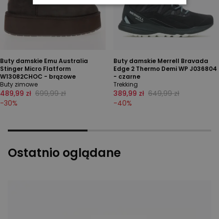
Buty damskie Emu Australia
Buty damskie Merrell Bravada
Stinger Micro Flatform
Edge 2 Thermo Demi WP J036804
W13082CHOC - brązowe
- czarne
Buty zimowe
Trekking
489,99 zł
699,99 zł
389,99 zł
649,99 zł
-
30
%
-
40
%
Ostatnio oglądane