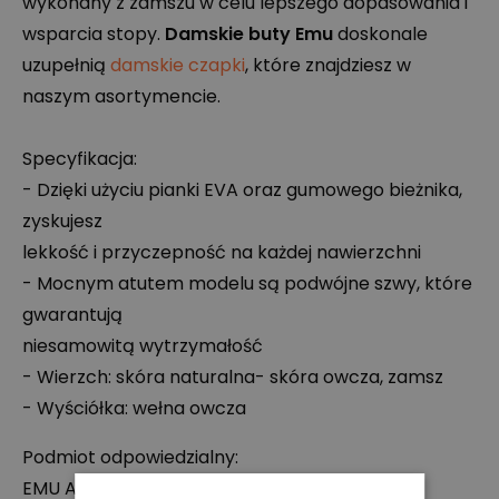
wykonany z zamszu w celu lepszego dopasowania i
wsparcia stopy.
Damskie buty Emu
doskonale
uzupełnią
damskie czapki
, które znajdziesz w
naszym asortymencie.
Specyfikacja:
- Dzięki użyciu pianki
EVA
oraz gumowego bieżnika,
zyskujesz
lekkość i przyczepność na każdej nawierzchni
- Mocnym atutem modelu są podwójne szwy, które
gwarantują
niesamowitą wytrzymałość
- Wierzch: skóra naturalna- skóra owcza, zamsz
- Wyściółka: wełna owcza
Podmiot odpowiedzialny:
EMU
Australia(Europe) Ltd.