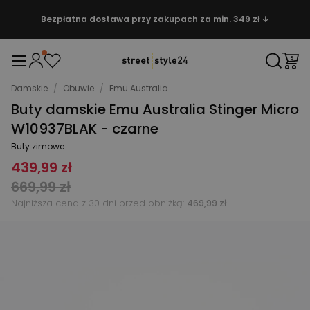
Bezpłatna dostawa przy zakupach za min. 349 zł ↓
Damskie
/
Obuwie
/
Emu Australia
Buty damskie Emu Australia Stinger Micro
W10937BLAK - czarne
Buty zimowe
439,99 zł
669,99 zł
Najniższa cena z 30 dni przed obniżką:
469,99 zł