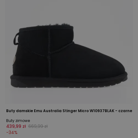
Buty damskie Emu Australia Stinger Micro W10937BLAK - czarne
Buty zimowe
439,99 zł
669,99 zł
-
34
%