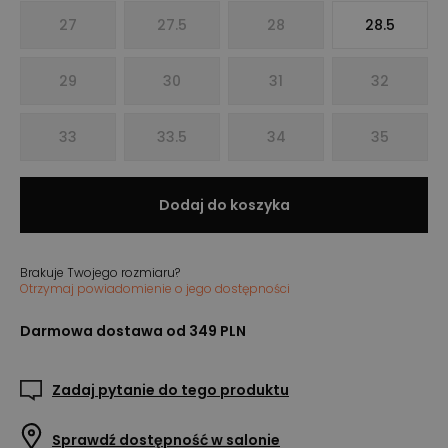
27
27.5
28
28.5
29
30
31
32
33
33.5
34
35
Dodaj do koszyka
Brakuje Twojego rozmiaru?
Otrzymaj powiadomienie o jego dostępności
Darmowa dostawa od 349 PLN
Zadaj pytanie do tego produktu
Sprawdź dostępność w salonie