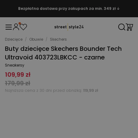
Bezpłatna dostawa przy zakupach za min. 349 zł ↓
Dziecięce
/
Obuwie
/
Skechers
Buty dziecięce Skechers Bounder Tech
Ultravoid 403723LBKCC - czarne
Sneakersy
109,99 zł
179,99 zł
Najniższa cena z 30 dni przed obniżką:
119,99 zł