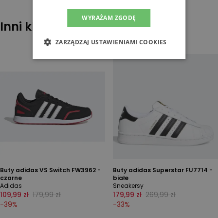
WYRAŻAM ZGODĘ
Inni klienci sprawdzali również
ZARZĄDZAJ USTAWIENIAMI COOKIES
Buty adidas VS Switch FW3962 -
Buty adidas Superstar FU7714 -
czarne
białe
Adidas
Sneakersy
109,99 zł
179,99 zł
179,99 zł
269,99 zł
-
39
%
-
33
%