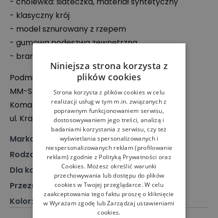
- cholewka: siateczka, materiał syntetyczny
- klasyczny krój
- model sznurowany z rzepem
- gumowa podeszwa zewnętrzna
- branding producenta
Niniejsza strona korzysta z
plików cookies
Podmiot odpowiedzialny:
MM-
SPORT
Maciej Maciantowicz Spółka
Strona korzysta z plików cookies w celu
realizacji usług w tym m.in. związanych z
Komandytowa
poprawnym funkcjonowaniem serwisu,
ul. Krakowiaków 12, 32-060 Kryspinów, Polska
dostosowywaniem jego treści, analizą i
badaniami korzystania z serwisu, czy też
Marka
:
Skechers
wyświetlania spersonalizowanych i
niespersonalizowanych reklam (profilowanie
Rodzaj
:
Obuwie, Sneakersy
reklam) zgodnie z
Polityką Prywatności
oraz
Cookies
. Możesz określić warunki
Dla kogo
:
Dla dziecka
przechowywania lub dostępu do plików
Przeznaczenie
:
Buty klasyczne
cookies w Twojej przeglądarce. W celu
zaakceptowania tego faktu proszę o kliknięcie
Kolor
:
Czarny
w Wyrażam zgodę lub Zarządzaj ustawieniami
cookies.