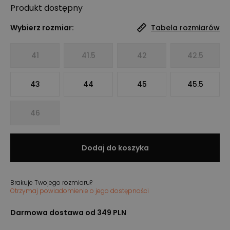
Produkt
dostępny
Wybierz rozmiar:
Tabela rozmiarów
41
41.5
42
42.5
43
44
45
45.5
46
Dodaj do koszyka
Brakuje Twojego rozmiaru?
Otrzymaj powiadomienie o jego dostępności
Darmowa dostawa od 349 PLN