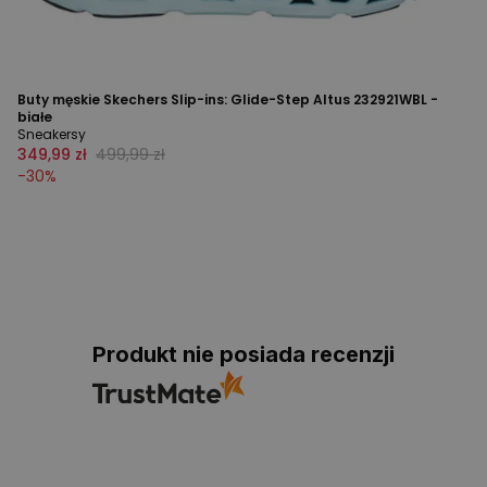
Buty męskie Skechers Slip-ins: Glide-Step Altus 232921WBL -
białe
Sneakersy
349,99 zł
499,99 zł
-
30
%
Produkt nie posiada recenzji