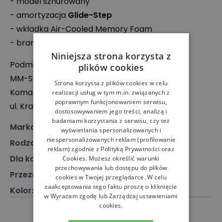
- model sznurowany
- amortyzacja
Glide-Step
- wkładka Air-Cooled Memory Foam
- branding producenta
Niniejsza strona korzysta z
Podmiot odpowiedzialny:
plików cookies
MM-
SPORT
Maciej Maciantowicz Spółka
Strona korzysta z plików cookies w celu
Komandytowa
realizacji usług w tym m.in. związanych z
poprawnym funkcjonowaniem serwisu,
ul. Krakowiaków 12, 32-060 Kryspinów, Polska
dostosowywaniem jego treści, analizą i
badaniami korzystania z serwisu, czy też
Marka
:
Skechers
wyświetlania spersonalizowanych i
niespersonalizowanych reklam (profilowanie
Rodzaj
:
Obuwie, Sneakersy
reklam) zgodnie z
Polityką Prywatności
oraz
Dla kogo
:
Dla niego
Cookies
. Możesz określić warunki
przechowywania lub dostępu do plików
Przeznaczenie
:
Buty klasyczne
cookies w Twojej przeglądarce. W celu
zaakceptowania tego faktu proszę o kliknięcie
Kolor
:
Biały
w Wyrażam zgodę lub Zarządzaj ustawieniami
cookies.