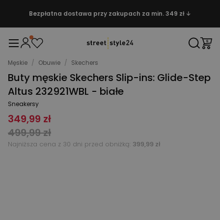
Bezpłatna dostawa przy zakupach za min. 349 zł ↓
Męskie
/
Obuwie
/
Skechers
Buty męskie Skechers Slip-ins: Glide-Step
Altus 232921WBL - białe
Sneakersy
349,99 zł
499,99 zł
Najniższa cena z 30 dni przed obniżką:
399,99 zł