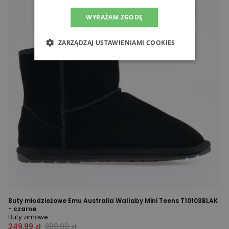
WYRAŻAM ZGODĘ
ZARZĄDZAJ USTAWIENIAMI COOKIES
Buty młodzieżowe Emu Australia Wallaby Mini Teens T10103BLAK
- czarne
Buty zimowe
249,99 zł
389,99 zł