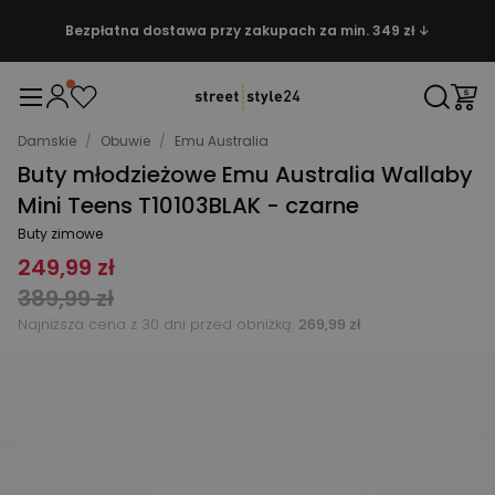
Bezpłatna dostawa przy zakupach za min. 349 zł ↓
Damskie
/
Obuwie
/
Emu Australia
Buty młodzieżowe Emu Australia Wallaby
Mini Teens T10103BLAK - czarne
Buty zimowe
249,99 zł
389,99 zł
Najniższa cena z 30 dni przed obniżką:
269,99 zł