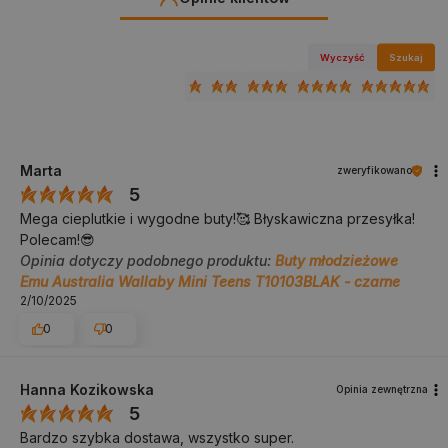
Wyczyść
Szukaj
Marta
zweryfikowano
5
Mega cieplutkie i wygodne buty!🥰 Błyskawiczna przesyłka!
Polecam!😎
Opinia dotyczy podobnego produktu:
Buty młodzieżowe
Emu Australia Wallaby Mini Teens T10103BLAK - czarne
2/10/2025
0
0
Hanna Kozikowska
Opinia zewnętrzna
5
Bardzo szybka dostawa, wszystko super.