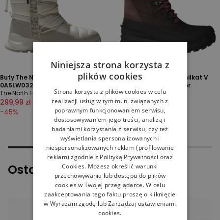
Niniejsza strona korzysta z
plików cookies
Buty The North Face Thermoball
Buty The North Face Chilkat V
0A5LWD32F1 - białe
0A5LW17T41 - multikolor
Strona korzysta z plików cookies w celu
The North Face
Buty zimowe
realizacji usług w tym m.in. związanych z
299,99 zł
549,99 zł
519,99 zł
649,99 zł
poprawnym funkcjonowaniem serwisu,
-
45
%
-
20
%
dostosowywaniem jego treści, analizą i
badaniami korzystania z serwisu, czy też
wyświetlania spersonalizowanych i
niespersonalizowanych reklam (profilowanie
reklam) zgodnie z
Polityką Prywatności
oraz
Ostatnio oglądane
Cookies
. Możesz określić warunki
przechowywania lub dostępu do plików
cookies w Twojej przeglądarce. W celu
zaakceptowania tego faktu proszę o kliknięcie
w Wyrażam zgodę lub Zarządzaj ustawieniami
cookies.