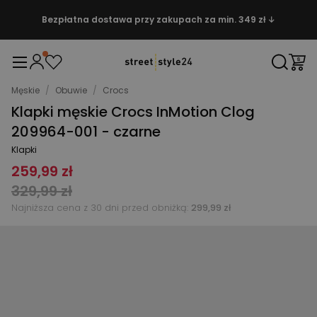
Bezpłatna dostawa przy zakupach za min. 349 zł ↓
Męskie
/
Obuwie
/
Crocs
Klapki męskie Crocs InMotion Clog
209964-001 - czarne
Klapki
259,99 zł
329,99 zł
Najniższa cena z 30 dni przed obniżką:
299,99 zł