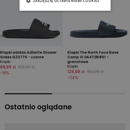
ZARZĄDZAJ USTAWIENIAMI COOKIES
Klapki adidas Adilette Shower
Klapki The North Face Base
Slides GZ3779 - czarne
Camp III 0A4T2RI851 -
Klapki
granatowe
Klapki
89,99 zł
109,99 zł
129,99 zł
169,99 zł
-
18
%
-
24
%
Ostatnio oglądane