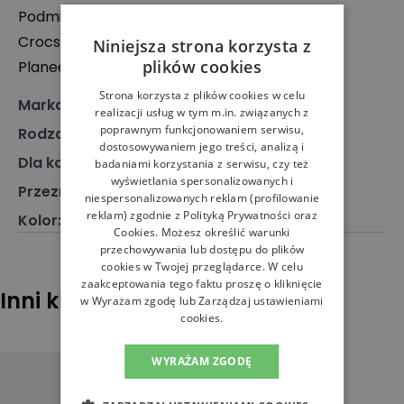
Podmiot odpowiedzialny:
Crocs Europe B.V.
Niniejsza strona korzysta z
plików cookies
Planeetbaan 4, 2132 HZ Hoofddorp, Holandia
Strona korzysta z plików cookies w celu
Marka
:
Crocs
realizacji usług w tym m.in. związanych z
poprawnym funkcjonowaniem serwisu,
Rodzaj
:
Obuwie, Klapki
dostosowywaniem jego treści, analizą i
Dla kogo
:
Dla niego
badaniami korzystania z serwisu, czy też
wyświetlania spersonalizowanych i
Przeznaczenie
:
Klapki
niespersonalizowanych reklam (profilowanie
reklam) zgodnie z
Polityką Prywatności
oraz
Kolor
:
Czarny
Cookies
. Możesz określić warunki
przechowywania lub dostępu do plików
cookies w Twojej przeglądarce. W celu
zaakceptowania tego faktu proszę o kliknięcie
Inni klienci sprawdzali również
w Wyrażam zgodę lub Zarządzaj ustawieniami
cookies.
WYRAŻAM ZGODĘ