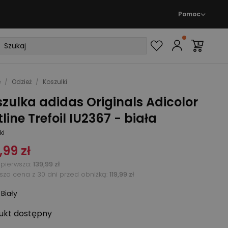
Pomoc
e
/
Odzież
/
Koszulki
zulka adidas Originals Adicolor
line Trefoil IU2367 - biała
ki
,99 zł
pierwsza
:
139,99 zł
ższa cena z 30 dni przed obniżką:
119,99 zł
:
Biały
ukt
dostępny