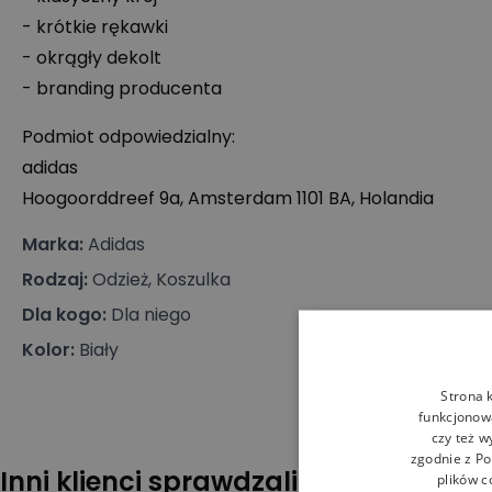
- krótkie rękawki
- okrągły dekolt
- branding producenta
Podmiot odpowiedzialny:
adidas
Hoogoorddreef 9a, Amsterdam 1101 BA, Holandia
Marka
:
Adidas
Rodzaj
:
Odzież, Koszulka
Dla kogo
:
Dla niego
Kolor
:
Biały
Strona 
funkcjonowa
czy też w
zgodnie z
Po
Inni klienci sprawdzali również
plików c