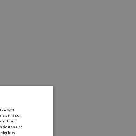
oprawnym
a z serwisu,
ie reklam)
ub dostępu do
knięcie w