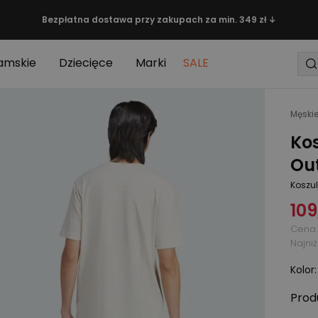
Bezpłatna dostawa przy zakupach za min. 349 zł ↓
amskie
Dziecięce
Marki
SALE
Męski
Kos
Out
Koszul
109
Cena 
Najni
Kolor
Prod