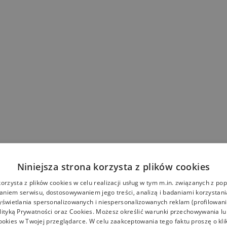
Niniejsza strona korzysta z plików cookies
korzysta z plików cookies w celu realizacji usług w tym m.in. związanych z p
niem serwisu, dostosowywaniem jego treści, analizą i badaniami korzystani
yświetlania spersonalizowanych i niespersonalizowanych reklam (profilowan
lityką Prywatności
oraz
Cookies
. Możesz określić warunki przechowywania l
ookies w Twojej przeglądarce. W celu zaakceptowania tego faktu proszę o kli