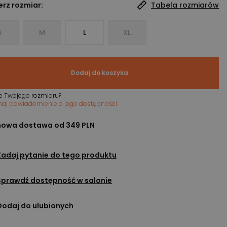
rz rozmiar:
Tabela rozmiarów
S
M
L
XL
Dodaj do koszyka
e Twojego rozmiaru?
maj powiadomienie o jego dostępności
owa dostawa od 349 PLN
Zadaj pytanie do tego produktu
Sprawdź dostępność w salonie
Dodaj do ulubionych