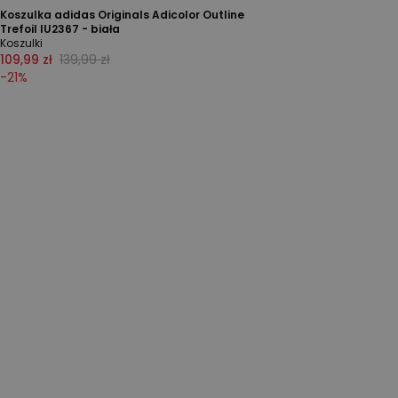
Koszulka adidas Originals Adicolor Outline
Trefoil IU2367 - biała
Koszulki
109,99 zł
139,99 zł
-
21
%