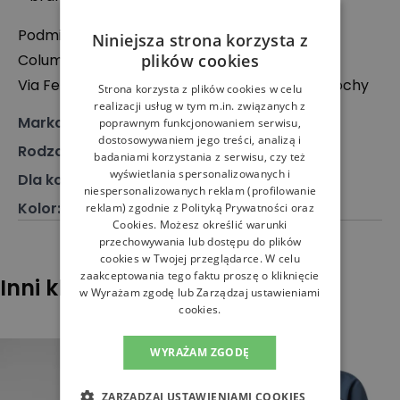
Podmiot odpowiedzialny:
Niniejsza strona korzysta z
Columbia Sportswear Italy S.r.l.
plików cookies
Via Feltrina 11, Cap 31040, Pederobba (TV), Włochy
Strona korzysta z plików cookies w celu
realizacji usług w tym m.in. związanych z
Marka
:
Columbia
poprawnym funkcjonowaniem serwisu,
dostosowywaniem jego treści, analizą i
Rodzaj
:
Odzież, Kurtka
badaniami korzystania z serwisu, czy też
wyświetlania spersonalizowanych i
Dla kogo
:
Dla niej
niespersonalizowanych reklam (profilowanie
Kolor
:
Multikolor
reklam) zgodnie z
Polityką Prywatności
oraz
Cookies
. Możesz określić warunki
przechowywania lub dostępu do plików
cookies w Twojej przeglądarce. W celu
zaakceptowania tego faktu proszę o kliknięcie
Inni klienci sprawdzali również
w Wyrażam zgodę lub Zarządzaj ustawieniami
cookies.
WYRAŻAM ZGODĘ
ZARZĄDZAJ USTAWIENIAMI COOKIES