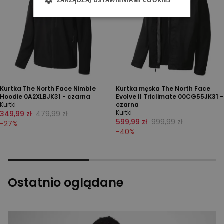
ZARZĄDZAJ USTAWIENIAMI COOKIES
Kurtka The North Face Nimble
Kurtka męska The North Face
Hoodie 0A2XLBJK31 - czarna
Evolve II Triclimate 00CG55JK31 -
Kurtki
czarna
Kurtki
349,99 zł
479,99 zł
599,99 zł
999,99 zł
-
27
%
-
40
%
Ostatnio oglądane