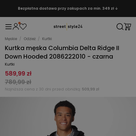
Bezpłatna dostawa przy zakupach za min. 349 zł ↓
Męskie
/
Odzież
/
Kurtki
Kurtka męska Columbia Delta Ridge II
Down Hooded 2086222010 - czarna
Kurtki
589,99 zł
789,99 zł
Najniższa cena z 30 dni przed obniżką:
509,99 zł