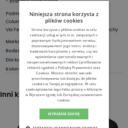
- branding producenta
Podmiot odpowiedzialny:
Niniejsza strona korzysta z
plików cookies
Columbia Sportswear Italy S.r.l.
Via Feltrina 11, Cap 31040, Pederobba (TV), Włochy
Strona korzysta z plików cookies w celu
realizacji usług w tym m.in. związanych z
poprawnym funkcjonowaniem serwisu,
Marka
:
Columbia
dostosowywaniem jego treści, analizą i
Rodzaj
:
Odzież, Kurtka
badaniami korzystania z serwisu, czy też
wyświetlania spersonalizowanych i
Dla kogo
:
Dla niego
niespersonalizowanych reklam (profilowanie
reklam) zgodnie z
Polityką Prywatności
oraz
Kolor
:
Czarny
Cookies
. Możesz określić warunki
przechowywania lub dostępu do plików
cookies w Twojej przeglądarce. W celu
zaakceptowania tego faktu proszę o kliknięcie
Inni klienci sprawdzali również
w Wyrażam zgodę lub Zarządzaj ustawieniami
cookies.
WYRAŻAM ZGODĘ