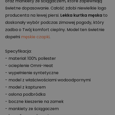
oraz mankiety ze ściągaczem, które zapewniają
świetne dopasowanie. Całość zdobi niewielkie logo
producenta na lewej piersi.
Lekka kurtka męska
to
doskonały wybór podczas zimowej pogody, który
zadba o Twój komfort cieplny. Model ten świetnie
dopełni
męskie czapki
.
Specyfikacja:
- materiał: 100% poliester
- ocieplenie Omni-Heat
- wypełnienie syntetyczne
- model z właściwościami wodoodpornymi
- model z kapturem
- osłona podbródka
- boczne kieszenie na zamek
- mankiety ze ściągaczem