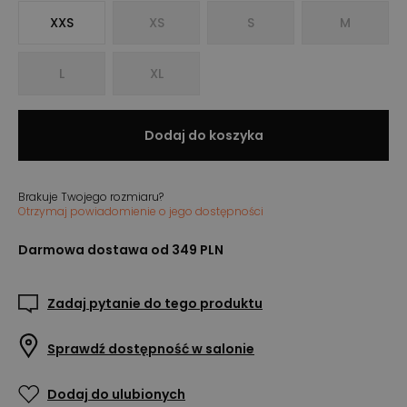
XXS
XS
S
M
L
XL
Dodaj do koszyka
Brakuje Twojego rozmiaru?
Otrzymaj powiadomienie o jego dostępności
Darmowa dostawa od 349 PLN
Zadaj pytanie do tego produktu
Sprawdź dostępność w salonie
Dodaj do ulubionych