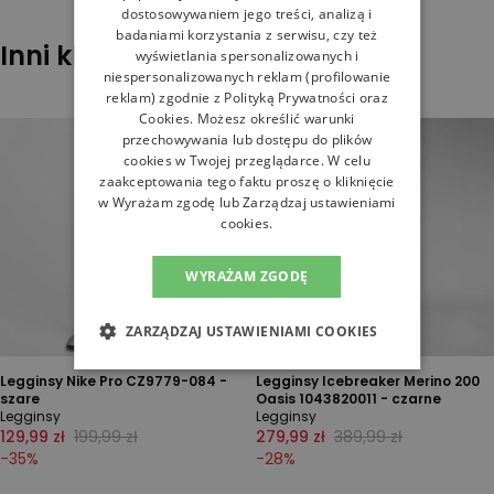
dostosowywaniem jego treści, analizą i
badaniami korzystania z serwisu, czy też
Inni klienci sprawdzali również
wyświetlania spersonalizowanych i
niespersonalizowanych reklam (profilowanie
reklam) zgodnie z
Polityką Prywatności
oraz
Cookies
. Możesz określić warunki
przechowywania lub dostępu do plików
cookies w Twojej przeglądarce. W celu
zaakceptowania tego faktu proszę o kliknięcie
w Wyrażam zgodę lub Zarządzaj ustawieniami
cookies.
WYRAŻAM ZGODĘ
ZARZĄDZAJ USTAWIENIAMI COOKIES
Legginsy Nike Pro CZ9779-084 -
Legginsy Icebreaker Merino 200
szare
Oasis 1043820011 - czarne
Legginsy
Legginsy
129,99 zł
199,99 zł
279,99 zł
389,99 zł
-
35
%
-
28
%