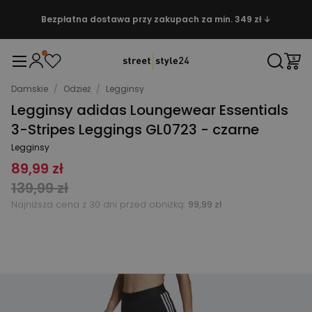
Bezpłatna dostawa przy zakupach za min. 349 zł ↓
Damskie
/
Odzież
/
Legginsy
Legginsy adidas Loungewear Essentials
3-Stripes Leggings GL0723 - czarne
Legginsy
89,99 zł
139,99 zł
Najniższa cena z 30 dni przed obniżką:
99,99 zł