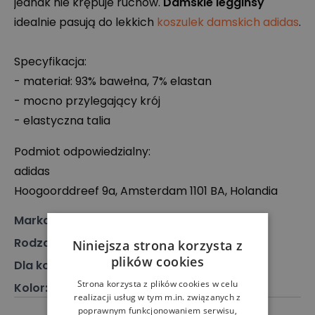
jednak nie krępuje ruchów.
Damskie legginsy
idealnie pasują do lekkich
koszulek damskich adidas
.
Specyfikacja:
- materiał: 93% bawełna, 7% elastan
- mocno przylegający krój
- elastyczna talia
Podmiot odpowiedzialny:
adidas
Hoogoorddreef 9a, Amsterdam 1101 BA, Holandia
Marka
:
Adidas
Rodzaj
:
Odzież, Legginsy
Niniejsza strona korzysta z
plików cookies
Dla kogo
:
Dla niej
Strona korzysta z plików cookies w celu
Kolor
:
Czarny
realizacji usług w tym m.in. związanych z
poprawnym funkcjonowaniem serwisu,