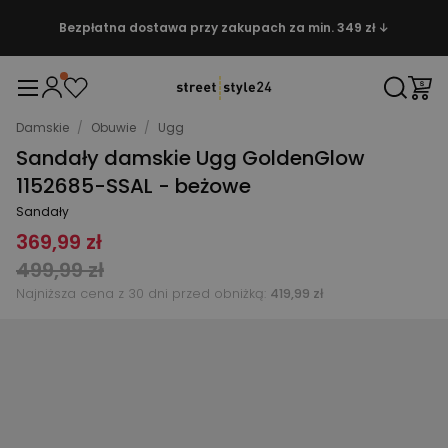
Bezpłatna dostawa przy zakupach za min. 349 zł ↓
Damskie
/
Obuwie
/
Ugg
Sandały damskie Ugg GoldenGlow
1152685-SSAL - beżowe
Sandały
369,99 zł
499,99 zł
Najniższa cena z 30 dni przed obniżką:
419,99 zł