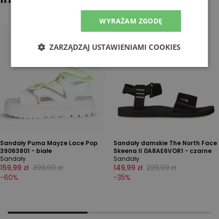
WYRAŻAM ZGODĘ
ZARZĄDZAJ USTAWIENIAMI COOKIES
Sandały Puma Mayze Lace Pop
Sandały damskie The North Face
39063801 - białe
Skeena II 0A8AE6VOR1 - czarne
Sandały
Sandały
159,99 zł
399,99 zł
149,99 zł
229,99 zł
-
60
%
-
35
%