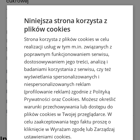
cukrowej
- model wsuwany
- branding producenta
Niniejsza strona korzysta z
plików cookies
Podmiot odpowiedzialny:
Strona korzysta z plików cookies w celu
Deckers Europe Limited
realizacji usług w tym m.in. związanych z
130 Shaftesbury Avenue, W1D 5EU London, Wielka
poprawnym funkcjonowaniem serwisu,
Brytania
dostosowywaniem jego treści, analizą i
badaniami korzystania z serwisu, czy też
Marka
:
UGG
wyświetlania spersonalizowanych i
Rodzaj
:
Obuwie, Sandały
niespersonalizowanych reklam
Dla kogo
:
Dla niej
(profilowanie reklam) zgodnie z
Polityką
Prywatności
oraz
Cookies
. Możesz określić
Przeznaczenie
:
Sandały
warunki przechowywania lub dostępu do
Kolor
:
Beżowy
plików cookies w Twojej przeglądarce. W
celu zaakceptowania tego faktu proszę o
kliknięcie w Wyrażam zgodę lub Zarządzaj
ustawieniami cookies.
Inni klienci sprawdzali również