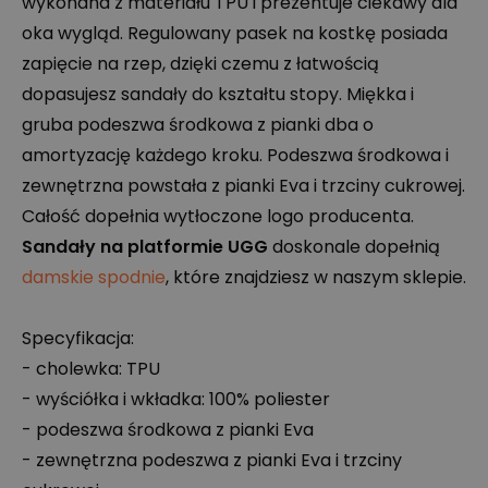
wykonana z materiału
TPU
i prezentuje ciekawy dla
oka wygląd. Regulowany pasek na kostkę posiada
zapięcie na rzep, dzięki czemu z łatwością
dopasujesz sandały do kształtu stopy. Miękka i
gruba podeszwa środkowa z pianki dba o
amortyzację każdego kroku. Podeszwa środkowa i
zewnętrzna powstała z pianki Eva i trzciny cukrowej.
Całość dopełnia wytłoczone logo producenta.
Sandały na platformie
UGG
doskonale dopełnią
damskie spodnie
, które znajdziesz w naszym sklepie.
Specyfikacja:
- cholewka:
TPU
- wyściółka i wkładka: 100% poliester
- podeszwa środkowa z pianki Eva
- zewnętrzna podeszwa z pianki Eva i trzciny