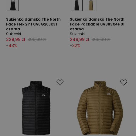
Sukienka damska The North
Sukienka damska The North
Face Flex 2in1 0A8G26JK31 -
Face Packable 0A883X4H01 -
czarna
czarna
Sukienki
Sukienki
229,99 zł
399,99 zł
249,99 zł
369,99 zł
-
43
%
-
32
%