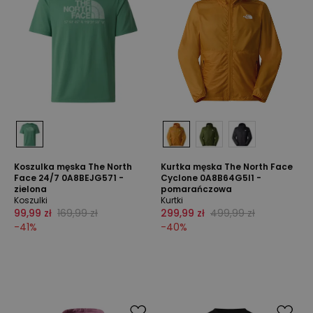
Koszulka męska The North
Kurtka męska The North Face
Face 24/7 0A8BEJG571 -
Cyclone 0A8B64G5I1 -
zielona
pomarańczowa
Koszulki
Kurtki
99,99 zł
169,99 zł
299,99 zł
499,99 zł
-
41
%
-
40
%