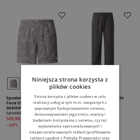
Niniejsza strona korzysta z
plików cookies
Strona korzysta z plików cookies w celu
Spodenki męskie The North
Spodnie męskie The North
realizacji usług w tym m.in. związanych z
Face Class V Pathfinder 7"
Face Essential Light
0A8GHWJZT1 - szare
0A8GQHRHI1 - szare
poprawnym funkcjonowaniem serwisu,
Spodenki
Spodnie
dostosowywaniem jego treści, analizą i
149,99 zł
279,99 zł
179,99 zł
329,99 zł
badaniami korzystania z serwisu, czy też
-
46
%
-
45
%
wyświetlania spersonalizowanych i
niespersonalizowanych reklam (profilowanie
reklam) zgodnie z
Polityką Prywatności
oraz