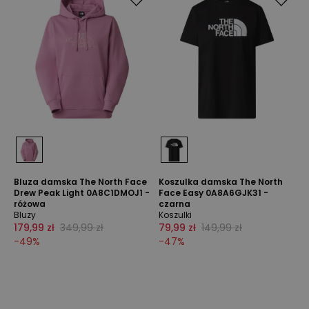
Bluza damska The North Face
Koszulka damska The North
Drew Peak Light 0A8C1DMOJ1 -
Face Easy 0A8A6GJK31 -
różowa
czarna
Bluzy
Koszulki
179,99 zł
349,99 zł
79,99 zł
149,99 zł
-
49
%
-
47
%