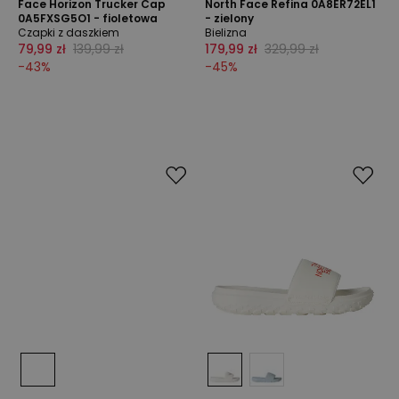
Face Horizon Trucker Cap
North Face Refina 0A8ER72EL1
0A5FXSG5O1 - fioletowa
- zielony
Czapki z daszkiem
Bielizna
79,99 zł
139,99 zł
179,99 zł
329,99 zł
-
43
%
-
45
%