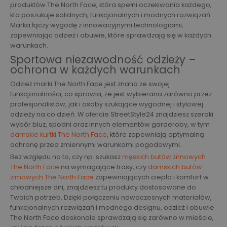
produktów The North Face, która spełni oczekiwania każdego,
kto poszukuje solidnych, funkcjonalnych i modnych rozwiązań.
Marka łączy wygodę z innowacyjnymi technologiami,
zapewniając odzież i obuwie, które sprawdzają się w każdych
warunkach.
Sportowa niezawodność odzieży –
ochrona w każdych warunkach
Odzież marki The North Face jest znana ze swojej
funkcjonalności, co sprawia, że jest wybierana zarówno przez
profesjonalistów, jak i osoby szukające wygodnej i stylowej
odzieży na co dzień. W ofercie StreetStyle24 znajdziesz szeroki
wybór bluz, spodni oraz innych elementów garderoby, w tym
damskie kurtki The North Face
, które zapewniają optymalną
ochronę przed zmiennymi warunkami pogodowymi.
Bez względu na to, czy np. szukasz
męskich butów zimowych
The North Face
na wymagające trasy, czy
damskich butów
zimowych The North Face
zapewniających ciepło i komfort w
chłodniejsze dni, znajdziesz tu produkty dostosowane do
Twoich potrzeb. Dzięki połączeniu nowoczesnych materiałów,
funkcjonalnych rozwiązań i modnego designu, odzież i obuwie
The North Face doskonale sprawdzają się zarówno w mieście,