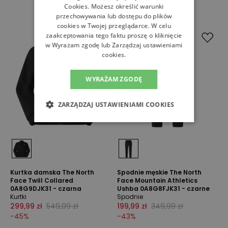
Cookies
. Możesz określić warunki
przechowywania lub dostępu do plików
cookies w Twojej przeglądarce. W celu
zaakceptowania tego faktu proszę o kliknięcie
w Wyrażam zgodę lub Zarządzaj ustawieniami
cookies.
WYRAŻAM ZGODĘ
ZARZĄDZAJ USTAWIENIAMI COOKIES
Kurtka damska The North
Spodnie męskie The North
Face Twill Collared
Face Mountain Athletics
0A8G9DJK31 - czarna
Ushba 0A8G8FJK31 - czarne
Kurtki
Spodnie
299,99 zł
549,99 zł
199,99 zł
349,99 zł
-
45
%
-
43
%