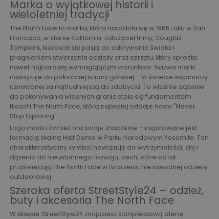
Marka o wyjątkowej historii i
wieloletniej tradycji
The North Face to marka, która narodziła się w 1966 roku w San
Francisco, w stanie Kalifornia. Założyciel firmy, Douglas
Tompkins, kierował się pasją do odkrywania świata i
pragnieniem stworzenia odzieży oraz sprzętu, który sprosta
nawet najbardziej wymagającym warunkom. Nazwa marki
nawiązuje do północnej ściany górskiej – w świecie wspinaczy
uznawanej za najtrudniejszą do zdobycia. To właśnie dążenie
do pokonywania własnych granic stało się fundamentem
filozofii The North Face, którą najlepiej oddaje hasło "Never
Stop Exploring".
Logo marki również ma swoje znaczenie – inspirowane jest
formacją skalną Half Dome w Parku Narodowym Yosemite. Ten
charakterystyczny symbol nawiązuje do wytrzymałości, siły i
dążenia do nieustannego rozwoju, cech, które od lat
przyświecają The North Face w tworzeniu niezawodnej odzieży
outdoorowej.
Szeroka oferta StreetStyle24 – odzież,
buty i akcesoria The North Face
W sklepie StreetStyle24 znajdziesz kompleksową ofertę