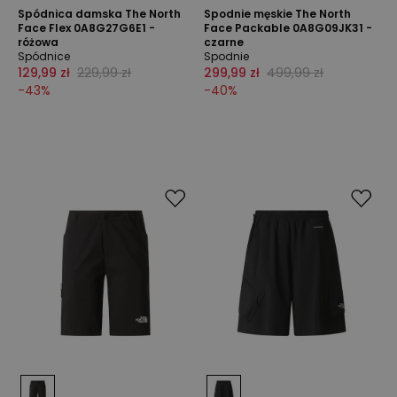
Spódnica damska The North
Spodnie męskie The North
Face Flex 0A8G27G6E1 -
Face Packable 0A8G09JK31 -
różowa
czarne
Spódnice
Spodnie
129,99 zł
229,99 zł
299,99 zł
499,99 zł
-
43
%
-
40
%