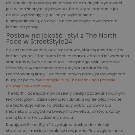
doskonale sprawdzają się zarówno na trudnych wyprawach,
jak i w codziennym użytkowaniu. Produkty te, podobnie jak
odzież, wyróżniają się solidnym wykonaniem i
funkcjonalnością, co czyni je niezawodnymi towarzyszami
każdej przygody.
Postaw na jakość i styl z The North
Face w StreetStyle24
Szukasz niezawodnej odzieży i obuwia, które sprawdzą się w
każdej sytuacji? The North Face to marka, która od lat wyznacza
standardy w świecie outdooru i miejskiego stylu. W ofercie
StreetStyle24 znajdziesz szeroki wybór produktów tej
renomowanej firmy – od technicznych kurtek, przez wygodne
bluzy, aż po trwałe
damskie buty The North Face
i
męskie
obuwie The North Face
.
The North Face łączy nowoczesny design z zaawansowanymi
technologiami, dzięki czemu ich ubrania są nie tylko modne,
ale też funkcjonalne. To doskonały wybór zarówno dla
miłośników przygód na świeżym powietrzu, jak i tych, którzy
cenią komfort w codziennym życiu.
Kupując w StreetStyle24, zyskujesz dostęp do kolekcji
stworzonej z myślą o trwałości i wygodzie. Bez względu na to,