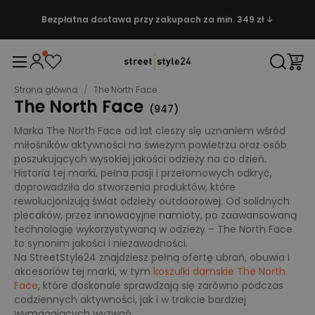
Bezpłatna dostawa przy zakupach za min. 349 zł ↓
Strona główna
/
The North Face
The North Face
(
947
)
Marka The North Face od lat cieszy się uznaniem wśród
miłośników aktywności na świeżym powietrzu oraz osób
poszukujących wysokiej jakości odzieży na co dzień.
Historia tej marki, pełna pasji i przełomowych odkryć,
doprowadziła do stworzenia produktów, które
rewolucjonizują świat odzieży outdoorowej. Od solidnych
plecaków, przez innowacyjne namioty, po zaawansowaną
technologię wykorzystywaną w odzieży – The North Face
to synonim jakości i niezawodności.
Na StreetStyle24 znajdziesz pełną ofertę ubrań, obuwia i
akcesoriów tej marki, w tym
koszulki damskie The North
Face
, które doskonale sprawdzają się zarówno podczas
codziennych aktywności, jak i w trakcie bardziej
wymagających wyzwań.