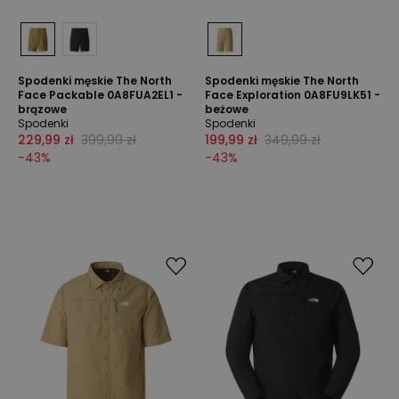
Spodenki męskie The North
Spodenki męskie The North
Face Packable 0A8FUA2EL1 -
Face Exploration 0A8FU9LK51 -
brązowe
beżowe
Spodenki
Spodenki
229,99 zł
399,99 zł
199,99 zł
349,99 zł
-
43
%
-
43
%