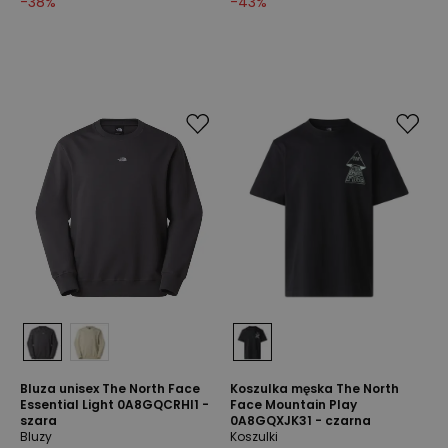
-
38
%
-
43
%
Bluza unisex The North Face
Koszulka męska The North
Essential Light 0A8GQCRHI1 -
Face Mountain Play
szara
0A8GQXJK31 - czarna
Bluzy
Koszulki