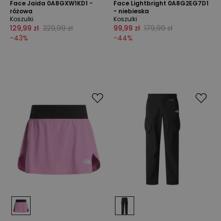
Face Jaida 0A8GXW1KD1 -
Face Lightbright 0A8G2EG7D1
różowa
- niebieska
Koszulki
Koszulki
129,99 zł
229,99 zł
99,99 zł
179,99 zł
-
43
%
-
44
%