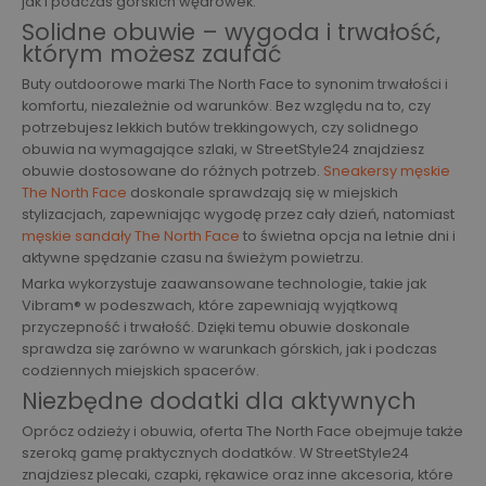
jak i podczas górskich wędrówek.
Solidne obuwie – wygoda i trwałość,
którym możesz zaufać
Buty outdoorowe marki The North Face to synonim trwałości i
komfortu, niezależnie od warunków. Bez względu na to, czy
potrzebujesz lekkich butów trekkingowych, czy solidnego
obuwia na wymagające szlaki, w StreetStyle24 znajdziesz
obuwie dostosowane do różnych potrzeb.
Sneakersy męskie
The North Face
doskonale sprawdzają się w miejskich
stylizacjach, zapewniając wygodę przez cały dzień, natomiast
męskie sandały The North Face
to świetna opcja na letnie dni i
aktywne spędzanie czasu na świeżym powietrzu.
Marka wykorzystuje zaawansowane technologie, takie jak
Vibram® w podeszwach, które zapewniają wyjątkową
przyczepność i trwałość. Dzięki temu obuwie doskonale
sprawdza się zarówno w warunkach górskich, jak i podczas
codziennych miejskich spacerów.
Niezbędne dodatki dla aktywnych
Oprócz odzieży i obuwia, oferta The North Face obejmuje także
szeroką gamę praktycznych dodatków. W StreetStyle24
znajdziesz plecaki, czapki, rękawice oraz inne akcesoria, które