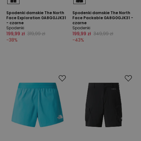
Spodenki damskie The North
Spodenki damskie The North
Face Exploration 0A8G0JJK31
Face Packable 0A8G0GJK31 -
- czarne
czarne
Spodenki
Spodenki
199,99 zł
319,99 zł
199,99 zł
349,99 zł
-
38
%
-
43
%