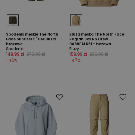
Spodenki męskie The North
Bluza męska The North Face
Face Sunriser 5" 0A8BBT21L1 -
Raglan Box NS Crew
brązowe
0A89FALK51 - beżowa
Spodenki
Bluzy
149,99 zł
279,99 zł
159,99 zł
299,99 zł
-
46
%
-
47
%