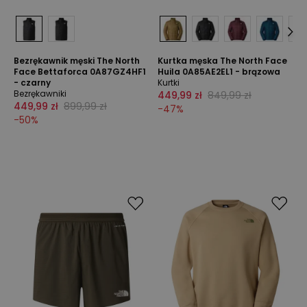
Bezrękawnik męski The North
Kurtka męska The North Face
Face Bettaforca 0A87GZ4HF1
Huila 0A85AE2EL1 - brązowa
- czarny
Kurtki
Bezrękawniki
449,99 zł
849,99 zł
449,99 zł
899,99 zł
-
47
%
-
50
%