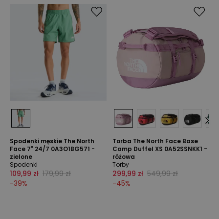
Spodenki męskie The North
Torba The North Face Base
Face 7" 24/7 0A3O1BG571 -
Camp Duffel XS 0A52SSNKK1 -
zielone
różowa
Spodenki
Torby
109,99 zł
179,99 zł
299,99 zł
549,99 zł
-
39
%
-
45
%