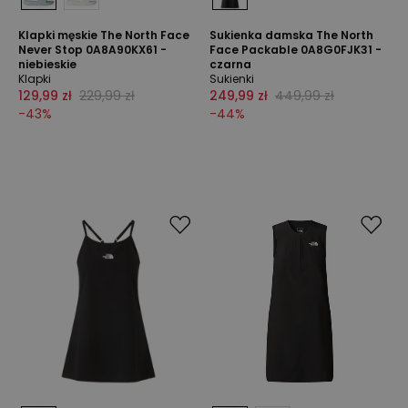
Klapki męskie The North Face
Sukienka damska The North
Never Stop 0A8A90KX61 -
Face Packable 0A8G0FJK31 -
niebieskie
czarna
Klapki
Sukienki
129,99 zł
229,99 zł
249,99 zł
449,99 zł
-
43
%
-
44
%