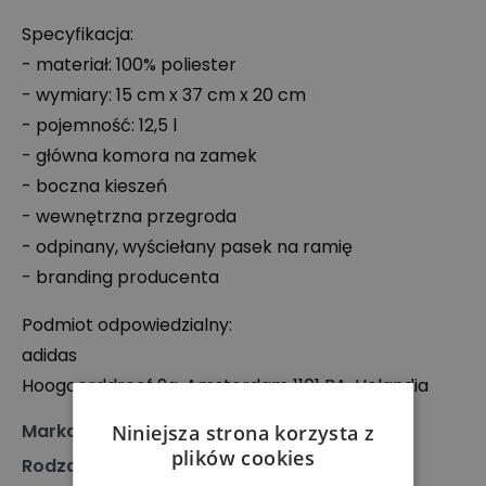
Specyfikacja:
- materiał: 100% poliester
- wymiary: 15 cm x 37 cm x 20 cm
- pojemność: 12,5 l
- główna komora na zamek
- boczna kieszeń
- wewnętrzna przegroda
- odpinany, wyściełany pasek na ramię
- branding producenta
Podmiot odpowiedzialny:
adidas
Hoogoorddreef 9a, Amsterdam 1101 BA, Holandia
Marka
:
Adidas
Niniejsza strona korzysta z
plików cookies
Rodzaj
:
Akcesoria, Torba