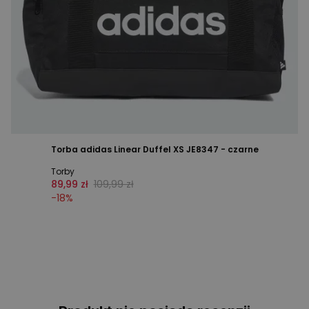
Torba adidas Linear Duffel XS JE8347 - czarne
Torby
89,99 zł
109,99 zł
-
18
%