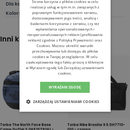
Strona korzysta z plików cookies w celu
Dla kogo
:
Dla niego, Dla niej
realizacji usług w tym m.in. związanych z
Kolor
:
Czarny
poprawnym funkcjonowaniem serwisu,
dostosowywaniem jego treści, analizą i
badaniami korzystania z serwisu, czy też
wyświetlania spersonalizowanych i
niespersonalizowanych reklam (profilowanie
Inni klienci sprawdzali również
reklam) zgodnie z
Polityką Prywatności
oraz
Cookies
. Możesz określić warunki
przechowywania lub dostępu do plików
cookies w Twojej przeglądarce. W celu
zaakceptowania tego faktu proszę o kliknięcie
w Wyrażam zgodę lub Zarządzaj ustawieniami
cookies.
WYRAŻAM ZGODĘ
ZARZĄDZAJ USTAWIENIAMI COOKIES
Torba The North Face Base
Torba Nike Brasilia 9.5 DH7710-
Camp Duffel S 0A52ST92A1 -
010 - czarna