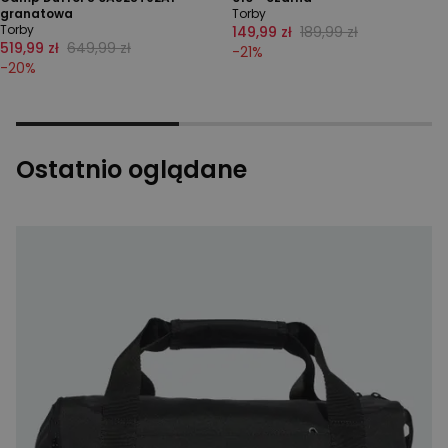
granatowa
Torby
Torby
149,99 zł
189,99 zł
519,99 zł
649,99 zł
-
21
%
-
20
%
Ostatnio oglądane