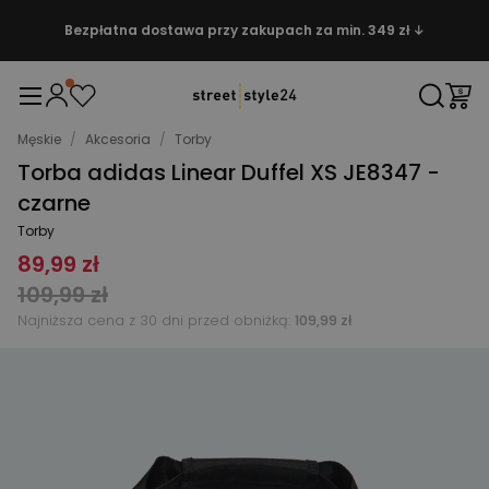
Bezpłatna dostawa przy zakupach za min. 349 zł ↓
Męskie
/
Akcesoria
/
Torby
Torba adidas Linear Duffel XS JE8347 -
czarne
Torby
89,99 zł
109,99 zł
Najniższa cena z 30 dni przed obniżką:
109,99 zł