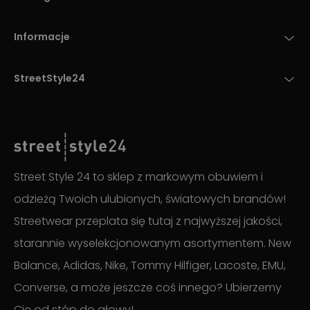
Informacje
StreetStyle24
Street Style 24 to sklep z markowym obuwiem i
odzieżą Twoich ulubionych, światowych brandów!
Streetwear przeplata się tutaj z najwyższej jakości,
starannie wyselekcjonowanym asortymentem. New
Balance, Adidas, Nike, Tommy Hilfiger, Lacoste, EMU,
Converse, a może jeszcze coś innego? Ubierzemy
Cię od stóp do głowy!