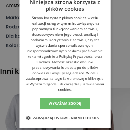
Niniejsza strona korzysta z
Amsterdam, Holandia
plików cookies
Marka
:
New Balance
Strona korzysta z plików cookies w celu
realizacji usług w tym m.in. związanych z
Rodzaj
:
Odzież, Bluza
poprawnym funkcjonowaniem serwisu,
dostosowywaniem jego treści, analizą i
Dla kogo
:
Dla niego
badaniami korzystania z serwisu, czy też
Kolor
:
Niebieski
wyświetlania spersonalizowanych i
niespersonalizowanych reklam (profilowanie
reklam) zgodnie z
Polityką Prywatności
oraz
Cookies
. Możesz określić warunki
przechowywania lub dostępu do plików
Inni klienci sprawdzali również
cookies w Twojej przeglądarce. W celu
zaakceptowania tego faktu proszę o kliknięcie
w Wyrażam zgodę lub Zarządzaj ustawieniami
cookies.
WYRAŻAM ZGODĘ
ZARZĄDZAJ USTAWIENIAMI COOKIES