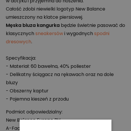
w dotyku i przyjemna do noszenia.
Całość zdobi niewielki logotyp New Balance
umieszczony na klatce piersiowej.
Męska bluza kangurka
będzie świetnie pasować do
klasycznych
sneakersów
i wygodnych
spodni
dresowych
.
Specyfikacja:
- Materiał: 60 bawełna, 40% poliester
- Delikatny ściągacz na rękawach oraz na dole
bluzy
- Obszerny kaptur
- Pojemna kieszeń z przodu
Podmiot odpowiedzialny:
New Balance Europe BV
A-Factorij, Pilotenstraat 35 – 45, 1059 CH