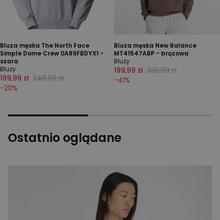
Bluza męska The North Face
Bluza męska New Balance
Simple Dome Crew 0A89FBDYX1 -
MT41547ABP - brązowa
szara
Bluzy
Bluzy
199,99 zł
339,99 zł
199,99 zł
249,99 zł
-
41
%
-
20
%
Ostatnio oglądane