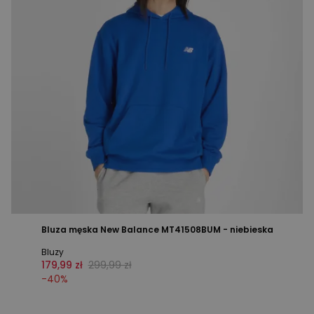
Bluza męska New Balance MT41508BUM - niebieska
Bluzy
179,99 zł
299,99 zł
-
40
%