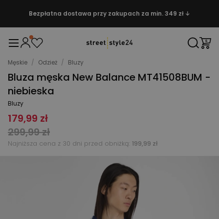
Bezpłatna dostawa przy zakupach za min. 349 zł ↓
Męskie
/
Odzież
/
Bluzy
Bluza męska New Balance MT41508BUM -
niebieska
Bluzy
179,99 zł
299,99 zł
Najniższa cena z 30 dni przed obniżką:
199,99 zł