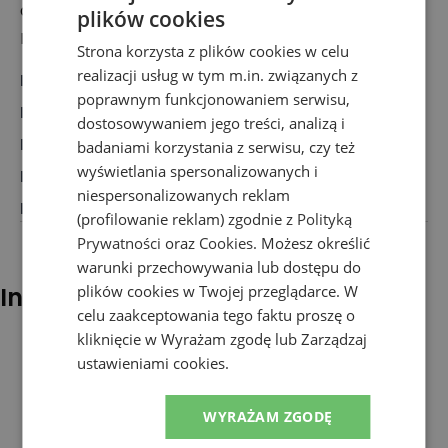
adidas
plików cookies
Hoogoorddreef 9a, Amsterdam 1101 BA, Holandia
Strona korzysta z plików cookies w celu
realizacji usług w tym m.in. związanych z
Marka
:
Adidas
poprawnym funkcjonowaniem serwisu,
Rodzaj
:
Obuwie, Sneakersy
dostosowywaniem jego treści, analizą i
Dla kogo
:
Dla niej
badaniami korzystania z serwisu, czy też
wyświetlania spersonalizowanych i
Przeznaczenie
:
Buty klasyczne
niespersonalizowanych reklam
Kolor
:
Różowy
(profilowanie reklam) zgodnie z
Polityką
Prywatności
oraz
Cookies
. Możesz określić
warunki przechowywania lub dostępu do
plików cookies w Twojej przeglądarce. W
Inni klienci sprawdzali również
celu zaakceptowania tego faktu proszę o
kliknięcie w Wyrażam zgodę lub Zarządzaj
ustawieniami cookies.
WYRAŻAM ZGODĘ