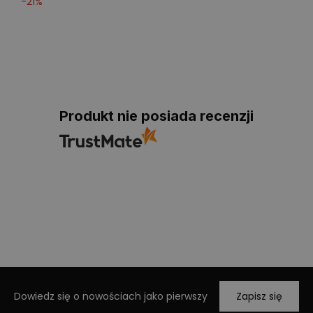
-
21
%
Produkt nie posiada recenzji
Dowiedz się o nowościach jako pierwszy
Zapisz się