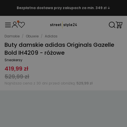
Bezpłatna dostawa przy zakupach za min. 349 zł ↓
Damskie
/
Obuwie
/
Adidas
Buty damskie adidas Originals Gazelle
Bold IH4209 - różowe
Sneakersy
419,99 zł
529,99 zł
Najniższa cena z 30 dni przed obniżką:
529,99 zł