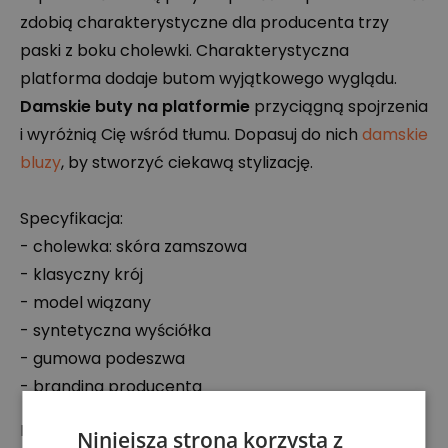
zdobią charakterystyczne dla producenta trzy
paski z boku cholewki. Charakterystyczna
platforma dodaje butom wyjątkowego wyglądu.
Damskie buty na platformie
przyciągną spojrzenia
i wyróżnią Cię wśród tłumu. Dopasuj do nich
damskie
bluzy
, by stworzyć ciekawą stylizację.
Specyfikacja:
- cholewka: skóra zamszowa
- klasyczny krój
- model wiązany
- syntetyczna wyściółka
- gumowa podeszwa
- branding producenta
Podmiot odpowiedzialny:
Niniejsza strona korzysta z