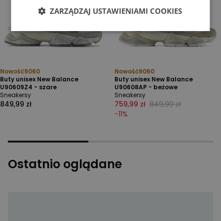
ZARZĄDZAJ USTAWIENIAMI COOKIES
Nowość
9060
Nowość
9060
Buty unisex New Balance
Buty unisex New Balance
U90609Z4 - szare
U90608AP - beżowe
Sneakersy
Sneakersy
849,99 zł
759,99 zł
849,99 zł
-
11
%
Ostatnio oglądane