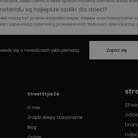
ylizacyjne, dzięki czemu w łatwy sposób możemy odmienić każdy outfit
materiału są najlepsze szaliki dla dzieci?
ieci
muszą być przede wszystkim ciepłe, miękkie oraz maksymalnie wyg
ać i zapewniają optymalną przewiewność. Wyborem dzieci bardzo czę
wiedz się o nowościach jako pierwszy
Zapisz się
StreetStyle24
Stree
O nas
odzie
Znajdź sklepy stacjonarne
brand
Blog
najwy
Opinie