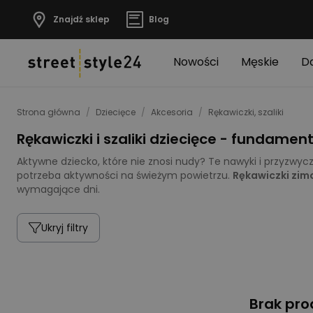
Znajdź sklep
Blog
Nowości
Męskie
D
Strona główna
/
Dziecięce
/
Akcesoria
/
Rękawiczki, szaliki
Rękawiczki i szaliki dziecięce - fundame
Aktywne dziecko, które nie znosi nudy? Te nawyki i przyzwy
potrzeba aktywności na świeżym powietrzu.
Rękawiczki zim
wymagające dni.
Ukryj filtry
Brak pr