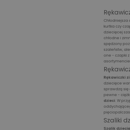
Rękawicz
Chłodniejsza 
kurtka czy cz
dziecięcej sz
chłodne i zim
spędzony po
szaleństw, al
one - czapki 
asortymencie 
Rękawicz
Rękawiczki z
dziecięce war
sprawdzą się 
pewne - cięż
dzieci
. W prz
oddychająceg
pięciopalczas
Szaliki 
Szalik dzieci