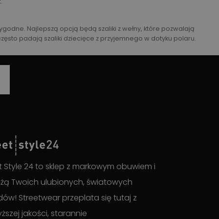
.
odne. Najlepszą opcją będą szaliki z wełny, które pozwalają
sto padają szaliki dziecięce z przyjemnego w dotyku polaru.
t Style 24 to sklep z markowym obuwiem i
żą Twoich ulubionych, światowych
ów! Streetwear przeplata się tutaj z
ższej jakości, starannie