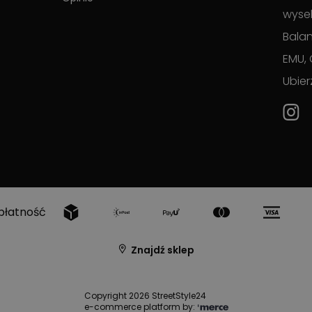
wyse
Balan
EMU, 
Ubier
płatność
Znajdź sklep
Copyright 2026 StreetStyle24
e-commerce platform by: