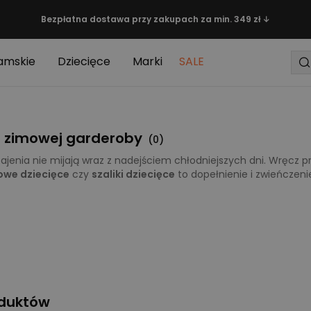
Bezpłatna dostawa przy zakupach za min. 349 zł ↓
amskie
Dziecięce
Marki
SALE
nt zimowej garderoby
(
0
)
czajenia nie mijają wraz z nadejściem chłodniejszych dni. Wręc
owe dziecięce
czy
szaliki dziecięce
to dopełnienie i zwieńczeni
oduktów