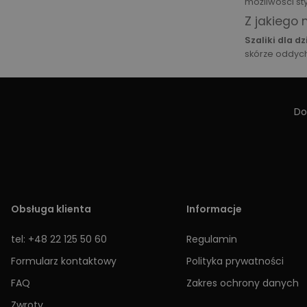
możliwości st
Z jakiego 
Szaliki dla dz
skórze oddych
Do
Obsługa klienta
Informacje
tel: +48 22 125 50 60
Regulamin
Formularz kontaktowy
Polityka prywatności
FAQ
Zakres ochrony danych
Zwroty