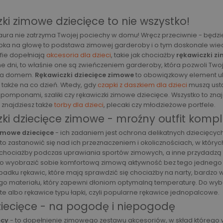
ki zimowe dziecięce to nie wszystko!
aura nie zatrzyma Twojej pociechy w domu! Wręcz przeciwnie - będz
apka na głowę to podstawa zimowej garderoby i o tym doskonale wie
afie dopełniają
akcesoria dla dzieci
, takie jak chociażby
rękawiczki z
ne dni, to właśnie one są zwieńczeniem garderoby, która pozwoli Tw
za domem.
Rękawiczki dziecięce zimowe
to obowiązkowy element ub
e także na co dzień. Wtedy, gdy
czapki z daszkiem dla dzieci
muszą ustą
z pomponami, szaliki czy rękawiczki zimowe dziecięce. Wszystko to zna
znajdziesz także
torby dla dzieci
, plecaki czy młodzieżowe portfele.
ki dziecięce zimowe - mroźny outfit komp
imowe dziecięce
- ich zadaniem jest ochrona delikatnych dziecięcyc
to zastanowić się nad ich przeznaczeniem i okolicznościach, w który
chociażby podczas uprawiania sportów zimowych, a inne przydadzą s
ko wyobrazić sobie komfortową zimową aktywność bez tego jednego 
ypadku rękawic, które mają sprawdzić się chociażby na narty, bardzo
o materiału, który zapewni dłoniom optymalną temperaturę. Do wyb
te albo rękawice typu łapki, czyli popularne rękawice jednopalcowe.
dziecięce - na pogodę i niepogodę
ęcy
- to dopełnienie zimowego zestawu akcesoriów, w skład którego 