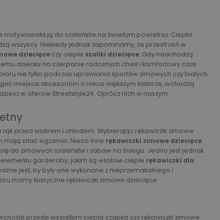
ie motywowała ją do szaleństw na świeżym powietrzu. Ciepła
dzą wszyscy. Niekiedy jednak zapominamy, że przestrzeń w
imowe dziecięce
czy ciepłe
szaliki dziecięce
. Gdy nadchodzą
ojemu dziecku na czerpanie radosnych chwil i komfortowy czas
ioru nie tylko podczas uprawiania sportów zimowych czy białych
pić miejsca akcesoriom o nieco większym kalibrze, wchodzą
jdziesz w ofercie Streetstyle24. Oprócz nich w naszym
letny
h rąk przed wiatrem i chłodem. Wybierając rękawiczki zimowe
ch mają zdać egzamin. Nieco inne
rękawiczki zimowe dziecięce
ię do zimowych szaleństw i zabaw na śniegu. Jedno jest jednak
elementu garderoby, jakim są właśnie ciepłe
rękawiczki dla
 ważne jest, by były one wykonane z nieprzemakalnego i
oru mamy klasyczne rękawiczki zimowe dziecięce
wchodzi przede wszystkim ciepła czapka czy rękawiczki zimowe