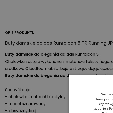
OPIS PRODUKTU
Buty damskie adidas Runfalcon 5 TR Running JP
Buty damskie do biegania adidas
Runfalcon 5.
Cholewka została wykonana z materiału tekstylnego, d
środkowa Cloudfoam absorbuje wstrząsy dając uczuci
Buty damskie do biegania adidas
ucieszą miłośników 
Specyfikacja:
Strona 
- cholewka: materiał tekstylny
funkcjonowa
- model sznurowany
czy też w
zgodnie z
Po
- klasyczny krój