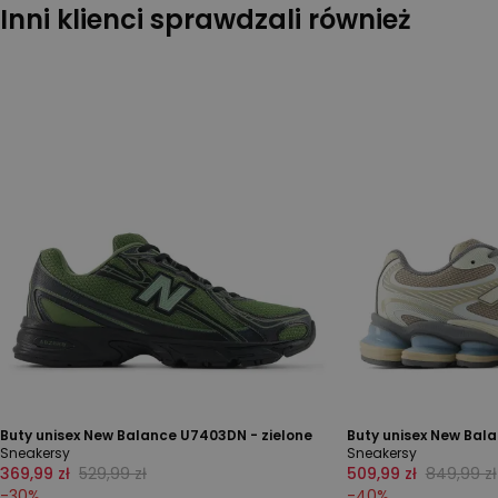
Inni klienci sprawdzali również
Buty unisex New Balance U7403DN - zielone
Buty unisex New Bal
Sneakersy
Sneakersy
369,99 zł
529,99 zł
509,99 zł
849,99 zł
-
30
%
-
40
%