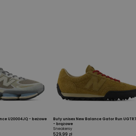
ance U20004JQ - beżowe
Buty unisex New Balance Gator Run UGTR
- brązowe
Sneakersy
529,99 zł