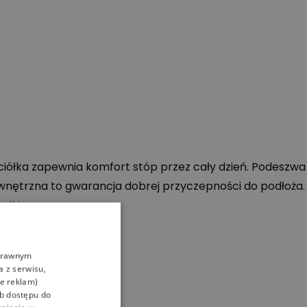
ciółka zapewnia komfort stóp przez cały dzień. Podeszwa
nętrzna to gwarancja dobrej przyczepności do podłoża.
ulki
.
oprawnym
a z serwisu,
ie reklam)
ub dostępu do