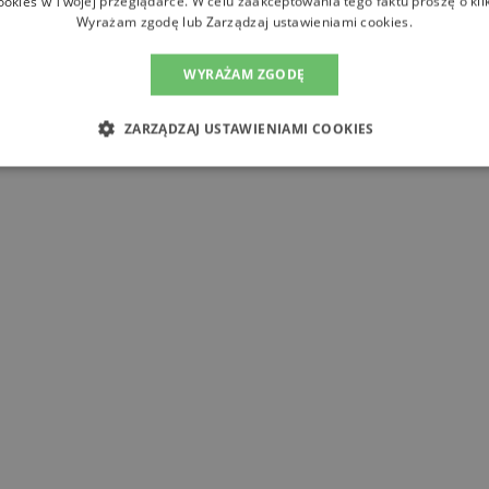
ookies w Twojej przeglądarce. W celu zaakceptowania tego faktu proszę o kli
Wyrażam zgodę lub Zarządzaj ustawieniami cookies.
WYRAŻAM ZGODĘ
ZARZĄDZAJ USTAWIENIAMI COOKIES