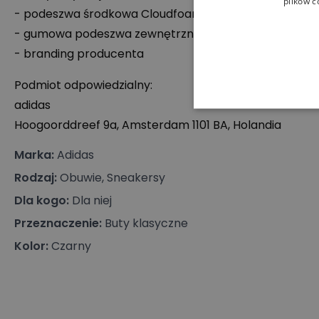
plików c
- podeszwa środkowa Cloudfoam
- gumowa podeszwa zewnętrzna Adiwear
- branding producenta
Podmiot odpowiedzialny:
adidas
Hoogoorddreef 9a, Amsterdam 1101 BA, Holandia
Marka
:
Adidas
Rodzaj
:
Obuwie, Sneakersy
Dla kogo
:
Dla niej
Przeznaczenie
:
Buty klasyczne
Kolor
:
Czarny