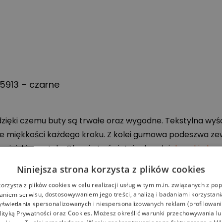
5913 – czarne
zięki czemu buty są trwałe oraz wygodne. Tekstylna wyś
e miękkości każdego kroku. Z kolei gumowa podeszwa zew
miejskiego stylu. Obuwie to świetnie dopełni
damskie kosz
Niniejsza strona korzysta z plików cookies
korzysta z plików cookies w celu realizacji usług w tym m.in. związanych z p
niem serwisu, dostosowywaniem jego treści, analizą i badaniami korzystani
yświetlania spersonalizowanych i niespersonalizowanych reklam (profilowan
lityką Prywatności
oraz
Cookies
. Możesz określić warunki przechowywania l