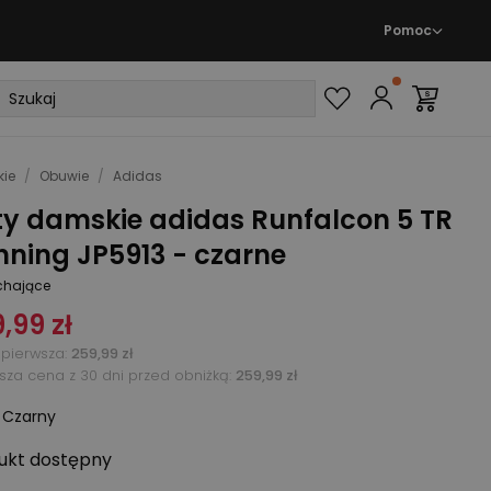
Pomoc
ie
/
Obuwie
/
Adidas
ty damskie adidas Runfalcon 5 TR
ning JP5913 - czarne
hające
,99 zł
pierwsza
:
259,99 zł
ższa cena z 30 dni przed obniżką:
259,99 zł
:
Czarny
ukt
dostępny