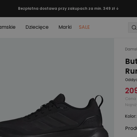
Bezpłatna dostawa przy zakupach za min. 349 zł ↓
amskie
Dziecięce
Marki
SALE
Damsk
Bu
Run
Oddyc
209
Cena 
Najni
Kolor
Prod