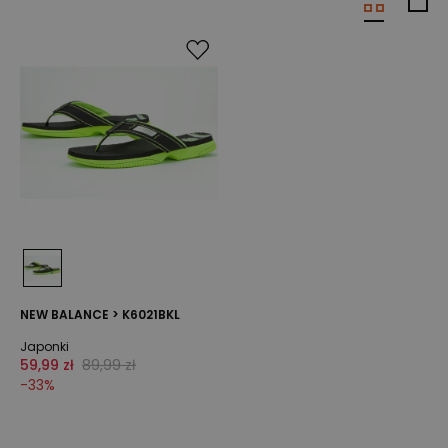
NEW BALANCE > K6021BKL
Japonki
59,99 zł
89,99 zł
-
33
%