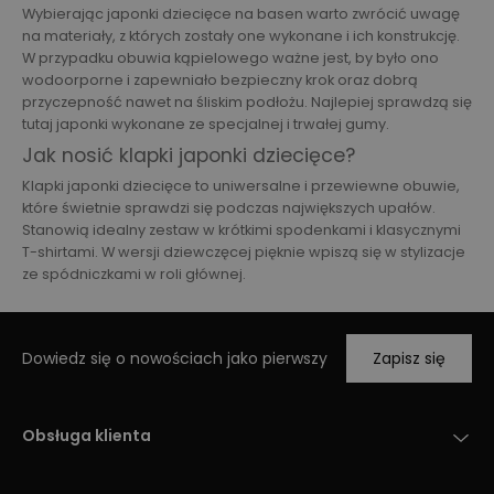
Wybierając japonki dziecięce na basen warto zwrócić uwagę
na materiały, z których zostały one wykonane i ich konstrukcję.
W przypadku obuwia kąpielowego ważne jest, by było ono
wodoorporne i zapewniało bezpieczny krok oraz dobrą
przyczepność nawet na śliskim podłożu. Najlepiej sprawdzą się
tutaj japonki wykonane ze specjalnej i trwałej gumy.
Jak nosić klapki japonki dziecięce?
Klapki japonki dziecięce to uniwersalne i przewiewne obuwie,
które świetnie sprawdzi się podczas największych upałów.
Stanowią idealny zestaw w krótkimi spodenkami i klasycznymi
T-shirtami. W wersji dziewczęcej pięknie wpiszą się w stylizacje
ze spódniczkami w roli głównej.
Dowiedz się o nowościach jako pierwszy
Zapisz się
Obsługa klienta