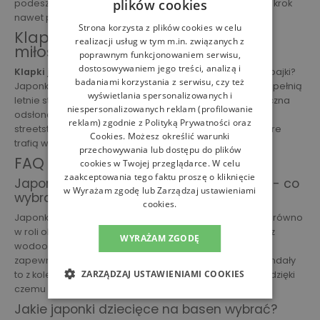
plików cookies
podeszwa zewnętrzna gwarantuje bezpieczny i stabilny krok
nawet po mokrych i śliskich nawierzchniach.
Strona korzysta z plików cookies w celu
Klapki japonki dziecięce dla
realizacji usług w tym m.in. związanych z
miłośników dobrego designu
poprawnym funkcjonowaniem serwisu,
dostosowywaniem jego treści, analizą i
Klapki japonki dziecięce
z motywem ulubionej gry czy bajki?
badaniami korzystania z serwisu, czy też
Japonki dla najmłodszych w żywej kolorystyce, które uzupełnią
wyświetlania spersonalizowanych i
letnie stylizacje mocniejszym akcentem czy może klasyczna
niespersonalizowanych reklam (profilowanie
odsłona klapek w minimalistycznej wersji? W ofercie
reklam) zgodnie z
Polityką Prywatności
oraz
streetstyle24.pl prezentujemy różne wersje japonek, które
Cookies
. Możesz określić warunki
trafią w gusta zarówno młodszej, jak i starszej latorośli.
przechowywania lub dostępu do plików
FAQ
cookies w Twojej przeglądarce. W celu
zaakceptowania tego faktu proszę o kliknięcie
Japonki dla dzieci czy sandały dziecięce - co
w Wyrażam zgodę lub Zarządzaj ustawieniami
wybrać?
cookies.
Japonki to praktyczne rozwiązanie, które sprawdzi się zarówno
w roli obuwia kąpielowego, jak i plażowego. Wykonane z
WYRAŻAM ZGODĘ
wodoodpornej gumy i gumowej podeszwy zewnętrznej
zapewnią stabilny krok nawet na śliskiej nawierzchni. Sandały
ZARZĄDZAJ USTAWIENIAMI COOKIES
to z kolei komfortowe obuwie mocno trzymające nogę, dzięki
czemu będą wygodną opcją na dalekie spacery.
Jakie japonki dziecięce na basen wybrać?