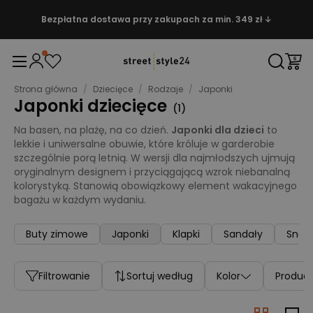
Bezpłatna dostawa przy zakupach za min. 349 zł ↓
Strona główna
/
Dziecięce
/
Rodzaje
/
Japonki
Japonki dziecięce
(
1
)
Na basen, na plażę, na co dzień.
Japonki dla dzieci
to
lekkie i uniwersalne obuwie, które króluje w garderobie
szczególnie porą letnią. W wersji dla najmłodszych ujmują
oryginalnym designem i przyciągającą wzrok niebanalną
kolorystyką. Stanowią obowiązkowy element wakacyjnego
bagażu w każdym wydaniu.
Buty zimowe
Japonki
Klapki
Sandały
Snea
Filtrowanie
Sortuj według
Kolor
Produc