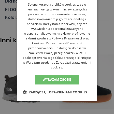
Dla kogo
:
Dla niej
Strona korzysta z plików cookies w celu
Przeznaczenie
:
Buty klasyczne
realizacji usług w tym m.in. związanych z
poprawnym funkcjonowaniem serwisu,
Kolor
:
Biały
dostosowywaniem jego treści, analizą i
badaniami korzystania z serwisu, czy też
wyświetlania spersonalizowanych i
niespersonalizowanych reklam (profilowanie
Inni klienci sprawdzali również
reklam) zgodnie z
Polityką Prywatności
oraz
Cookies
. Możesz określić warunki
przechowywania lub dostępu do plików
cookies w Twojej przeglądarce. W celu
zaakceptowania tego faktu proszę o kliknięcie
w Wyrażam zgodę lub Zarządzaj ustawieniami
cookies.
WYRAŻAM ZGODĘ
ZARZĄDZAJ USTAWIENIAMI COOKIES