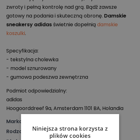
zwroty i pełną kontrolę nad grą. Bądź zawsze
gotowy na podania i skuteczną obronę.
Damskie
sneakersy adidas
świetnie dopełnią
damskie
koszulki
.
Specyfikacja:
- tekstylna cholewka
- model sznurowany
- gumowa podeszwa zewnętrzna
Podmiot odpowiedzialny:
adidas
Hoogoorddreef 9a, Amsterdam 1101 BA, Holandia
Marka
:
Adidas
Niniejsza strona korzysta z
Rodzaj
:
Obuwie, Sneakersy
plików cookies