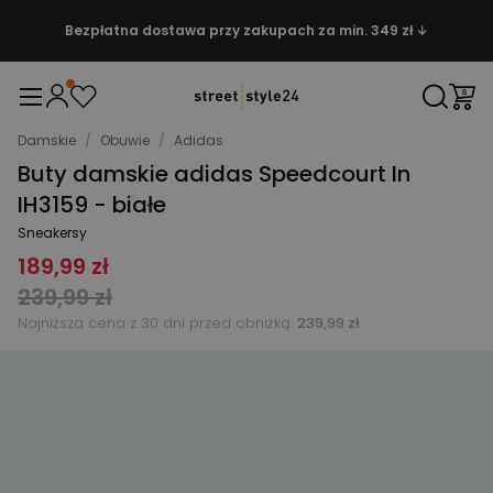
Bezpłatna dostawa przy zakupach za min. 349 zł ↓
Damskie
/
Obuwie
/
Adidas
Buty damskie adidas Speedcourt In
IH3159 - białe
Sneakersy
189,99 zł
239,99 zł
Najniższa cena z 30 dni przed obniżką:
239,99 zł