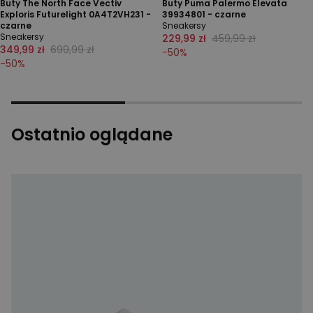
Buty The North Face Vectiv
Buty Puma Palermo Elevata
Exploris Futurelight 0A4T2VH231 -
39934801 - czarne
czarne
Sneakersy
Sneakersy
229,99 zł
459,99 zł
349,99 zł
699,99 zł
-
50
%
-
50
%
Ostatnio oglądane