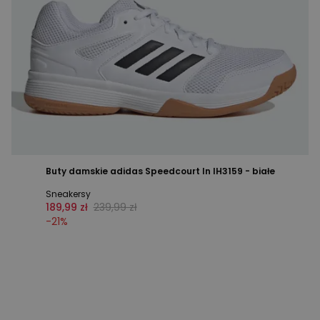
Buty damskie adidas Speedcourt In IH3159 - białe
Sneakersy
189,99 zł
239,99 zł
-
21
%