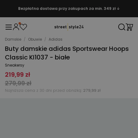
Bezpłatna dostawa przy zakupach za min. 349 zł ↓
Damskie
/
Obuwie
/
Adidas
Buty damskie adidas Sportswear Hoops
Classic KI1037 - białe
Sneakersy
219,99 zł
279,99 zł
Najniższa cena z 30 dni przed obniżką:
279,99 zł