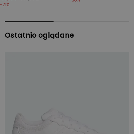
-
30
%
-
71
%
Ostatnio oglądane