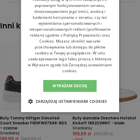
poprawnym funkcjonowaniem serwisu,
dostosowywaniem jego treści, analizą i
badaniami korzystania z serwisu, czy też
Inni klienci sprawdzali również
wyświetlania spersonalizowanych i
niespersonalizowanych reklam (profilowanie
reklam) zgodnie z
Polityką Prywatności
oraz
Cookies
. Możesz określić warunki
przechowywania lub dostępu do plików
cookies w Twojej przeglądarce. W celu
zaakceptowania tego faktu proszę o kliknięcie
w Wyrażam zgodę lub Zarządzaj ustawieniami
cookies.
WYRAŻAM ZGODĘ
ZARZĄDZAJ USTAWIENIAMI COOKIES
Buty Tommy Hilfiger Elevated
Buty damskie Skechers Hotshot
Court Sneaker FW0FW07568-BDS
Kickoff 185232WNT - białe
- czarne
Sneakersy
Sneakersy
189,99 zł
269,99 zł
189,99 zł
649,99 zł