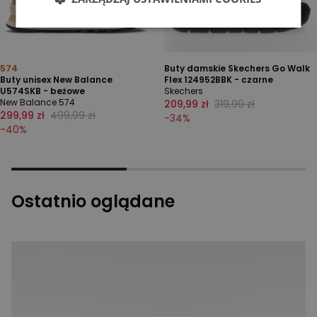
574
Buty damskie Skechers Go Walk
Buty unisex New Balance
Flex 124952BBK - czarne
U574SKB - beżowe
Skechers
New Balance 574
209,99 zł
319,99 zł
299,99 zł
499,99 zł
-
34
%
-
40
%
Ostatnio oglądane