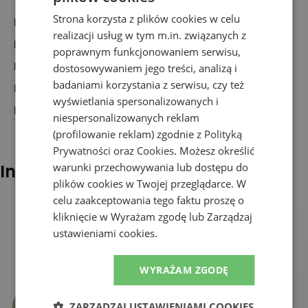
Strona korzysta z plików cookies w celu
Marka
:
Vans
realizacji usług w tym m.in. związanych z
Rodzaj
:
Obuwie, Trampki
poprawnym funkcjonowaniem serwisu,
Dla kogo
:
Dla niej
dostosowywaniem jego treści, analizą i
badaniami korzystania z serwisu, czy też
Przeznaczenie
:
Buty klasyczne
wyświetlania spersonalizowanych i
Kolor
:
Różowy
niespersonalizowanych reklam
(profilowanie reklam) zgodnie z
Polityką
Prywatności
oraz
Cookies
. Możesz określić
warunki przechowywania lub dostępu do
Inni klienci sprawdzali również
plików cookies w Twojej przeglądarce. W
celu zaakceptowania tego faktu proszę o
kliknięcie w Wyrażam zgodę lub Zarządzaj
ustawieniami cookies.
WYRAŻAM ZGODĘ
ZARZĄDZAJ USTAWIENIAMI COOKIES