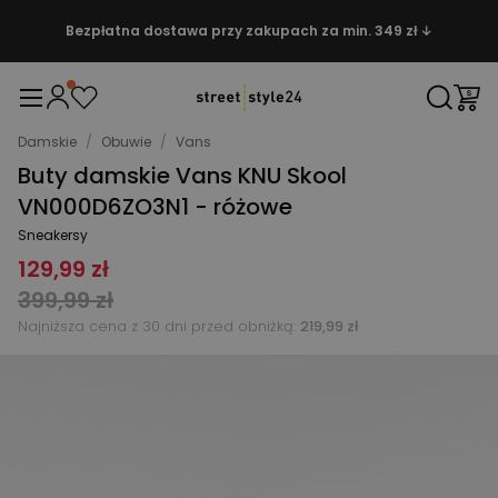
Bezpłatna dostawa przy zakupach za min. 349 zł ↓
Damskie
/
Obuwie
/
Vans
Buty damskie Vans KNU Skool
VN000D6ZO3N1 - różowe
Sneakersy
129,99 zł
399,99 zł
Najniższa cena z 30 dni przed obniżką:
219,99 zł