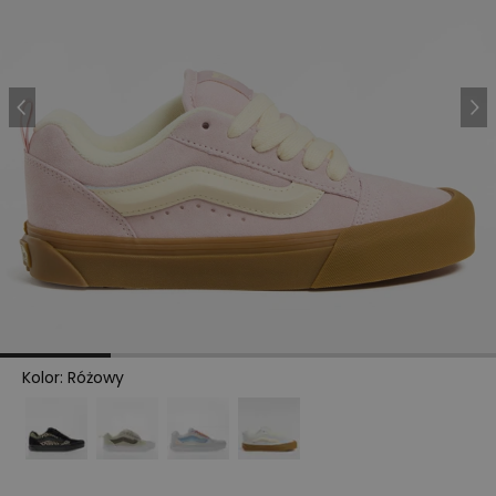
Kolor
:
Różowy