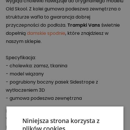
wygląd cholewki nawiązuje do oryginalnego modelu
Old Skool. Z kolei gumowa podeszwa zewnętrzna o
strukturze wafla to gwarancja dobrej
przyczepności do podłoża.
Trampki Vans
świetnie
dopełnią
damskie spodnie
, które znajdziesz w
naszym sklepie.
Specyfikacja:
- cholewka: zamsz, tkanina
- model wiązany
- pogrubiony boczny pasek Sidestrope z
wytłoczeniem 3D
- gumowa podeszwa zewnętrzna
Podmiot odpowiedzialny:
VF Europe B.V.
Niniejsza strona korzysta z
Link 1, Posthofbrug 2-4, 2600 Antwerpen, Belgium B
plików cookies