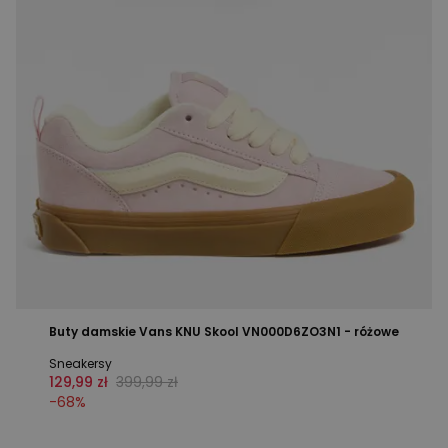
Buty damskie Vans KNU Skool VN000D6ZO3N1 - różowe
Sneakersy
129,99 zł
399,99 zł
-
68
%