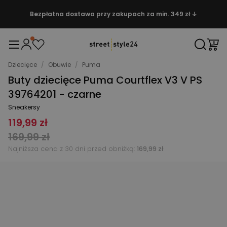
Bezpłatna dostawa przy zakupach za min. 349 zł ↓
Dziecięce
/
Obuwie
/
Puma
Buty dziecięce Puma Courtflex V3 V PS
39764201 - czarne
Sneakersy
119,99 zł
169,99 zł
Najniższa cena z 30 dni przed obniżką:
169,99 zł