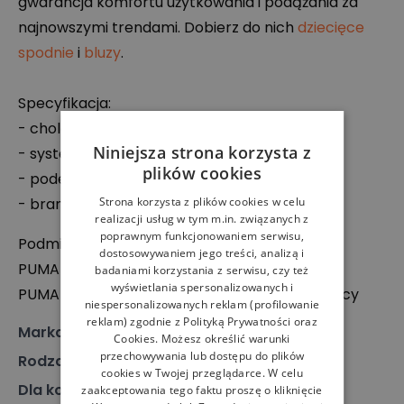
gwarancja komfortu użytkowania i podążania za
najnowszymi trendami. Dobierz do nich
dziecięce
spodnie
i
bluzy
.
Specyfikacja:
- cholewka z materiałów syntetycznych
Niniejsza strona korzysta z
- system zapinania na podwójny rzep
plików cookies
- podeszwa środkowa z pianki
EVA
Strona korzysta z plików cookies w celu
- branding producenta
realizacji usług w tym m.in. związanych z
poprawnym funkcjonowaniem serwisu,
Podmiot odpowiedzialny:
dostosowywaniem jego treści, analizą i
PUMA
SE
badaniami korzystania z serwisu, czy też
wyświetlania spersonalizowanych i
PUMA
Way 1, DE-91074 Herzogenaurach, Niemcy
niespersonalizowanych reklam (profilowanie
reklam) zgodnie z
Polityką Prywatności
oraz
Marka
:
Puma
Cookies
. Możesz określić warunki
przechowywania lub dostępu do plików
Rodzaj
:
Obuwie, Sneakersy
cookies w Twojej przeglądarce. W celu
Dla kogo
:
Dla dziecka
zaakceptowania tego faktu proszę o kliknięcie