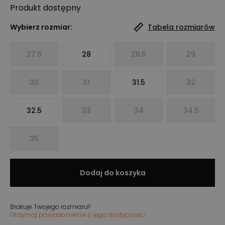
Produkt
dostępny
Wybierz rozmiar:
Tabela rozmiarów
27.5
28
28.5
29
30
31
31.5
32
32.5
33
34
34.5
35
Dodaj do koszyka
Brakuje Twojego rozmiaru?
Otrzymaj powiadomienie o jego dostępności