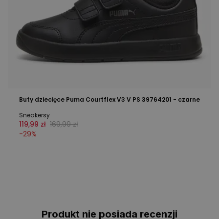
Buty dziecięce Puma Courtflex V3 V PS 39764201 - czarne
Sneakersy
119,99 zł
169,99 zł
-
29
%
Produkt nie posiada recenzji