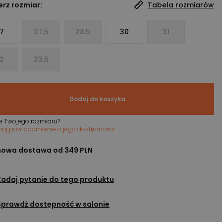
rz rozmiar:
Tabela rozmiarów
7
27.5
28.5
30
31
2
33.5
Dodaj do koszyka
e Twojego rozmiaru?
maj powiadomienie o jego dostępności
owa dostawa od 349 PLN
Zadaj pytanie do tego produktu
Sprawdź dostępność w salonie