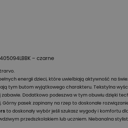
 405094LBBK – czarne
trarvo.
łnych energii dzieci, które uwielbiają aktywność na świ
adają tym butom wyjątkowego charakteru. Tekstylna wyśc
ej zabawie. Dodatkowo podeszwa w tym obuwiu dzięki te
. Górny pasek zapinany na rzep to doskonałe rozwiązanie 
ers
to doskonały wybór jeśli szukasz wygody i komfortu dl
rawdziwym przedszkolakiem lub uczniem. Niebanalna stylis