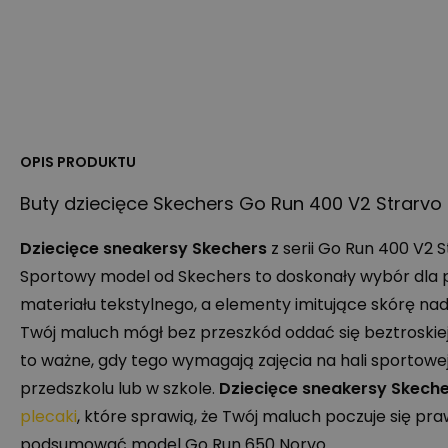
OPIS PRODUKTU
Buty dziecięce Skechers Go Run 400 V2 Strarvo
Dziecięce sneakersy Skechers
z serii Go Run 400 V2 S
Sportowy model od Skechers to doskonały wybór dla pe
materiału tekstylnego, a elementy imitujące skórę n
Twój maluch mógł bez przeszkód oddać się beztroski
to ważne, gdy tego wymagają zajęcia na hali sportowej
przedszkolu lub w szkole.
Dziecięce sneakersy Skech
plecaki
, które sprawią, że Twój maluch poczuje się p
podsumować model Go Run 650 Norvo.