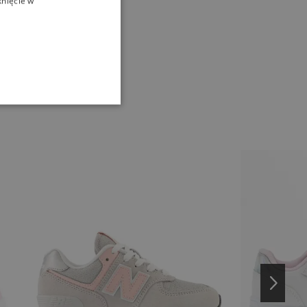
knięcie w