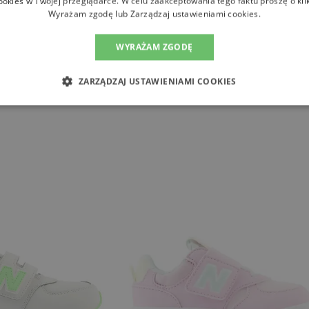
ookies w Twojej przeglądarce. W celu zaakceptowania tego faktu proszę o kli
Wyrażam zgodę lub Zarządzaj ustawieniami cookies.
WYRAŻAM ZGODĘ
ZARZĄDZAJ USTAWIENIAMI COOKIES