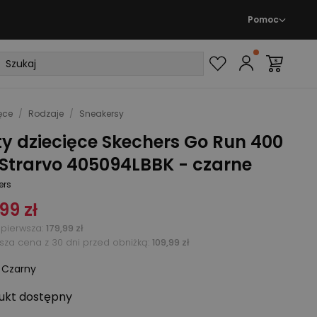
Pomoc
ęce
/
Rodzaje
/
Sneakersy
y dziecięce Skechers Go Run 400
 Strarvo 405094LBBK - czarne
ers
,99 zł
pierwsza
:
179,99 zł
ższa cena z 30 dni przed obniżką:
109,99 zł
:
Czarny
ukt
dostępny