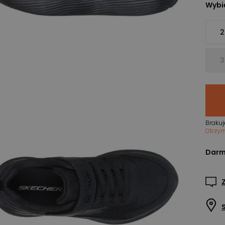
Wybie
2
3
Brakuj
Otrzy
Darm