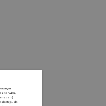
oprawnym
a z serwisu,
ie reklam)
ub dostępu do