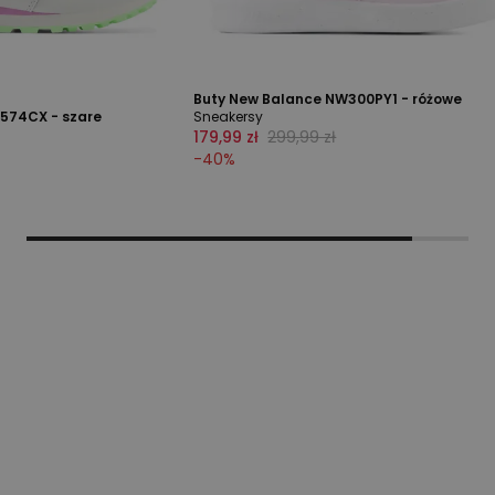
Buty New Balance NW300PY1 - różowe
574CX - szare
Sneakersy
179,99 zł
299,99 zł
-
40
%