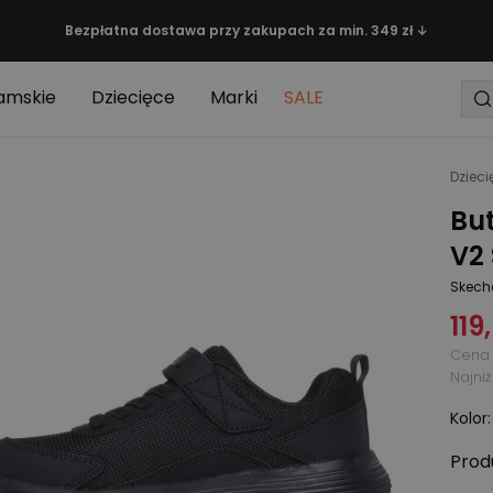
Bezpłatna dostawa przy zakupach za min. 349 zł ↓
amskie
Dziecięce
Marki
SALE
Dzieci
But
V2
Skech
119
Cena 
Najni
Kolor
Prod