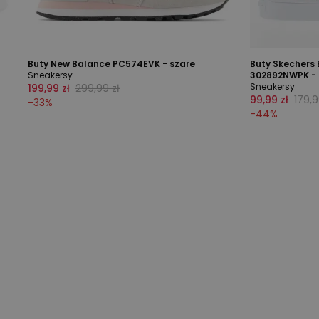
Buty New Balance PC574EVK - szare
Buty Skechers 
Sneakersy
302892NWPK - 
Sneakersy
199,99 zł
299,99 zł
99,99 zł
179,9
-
33
%
-
44
%