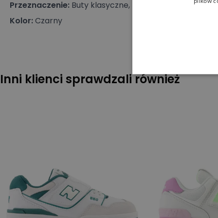
plików c
Przeznaczenie
:
Buty klasyczne, Buty dziecięce
Kolor
:
Czarny
Inni klienci sprawdzali również