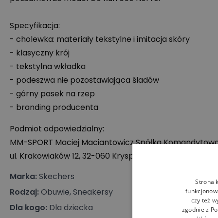
Specyfikacja:
- cholewka: materiały tekstylne i imitacja skóry
- klasyczny krój
- tekstylna wkładka
- podeszwa nie pozostawiająca śladów
- górny pasek na rzep
- branding producenta
Podmiot odpowiedzialny:
MM-
SPORT
Maciej Maciantowicz Spółka Komandytow
ul. Krakowiaków 12, 32-060 Kryspinów, Polska
Marka
:
Skechers
Strona 
Rodzaj
:
Obuwie, Sneakersy
funkcjonowa
czy też w
Dla kogo
:
Dla dziecka
zgodnie z
Po