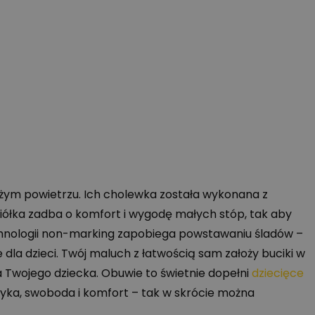
eżym powietrzu. Ich cholewka została wykonana z
iółka zadba o komfort i wygodę małych stóp, tak aby
chnologii non-marking zapobiega powstawaniu śladów –
dla dzieci. Twój maluch z łatwością sam założy buciki w
a Twojego dziecka. Obuwie to świetnie dopełni
dziecięce
tyka, swoboda i komfort – tak w skrócie można