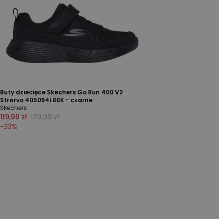
Buty dziecięce Skechers Go Run 400 V2
Strarvo 405094LBBK - czarne
Skechers
119,99 zł
179,99 zł
-
33
%