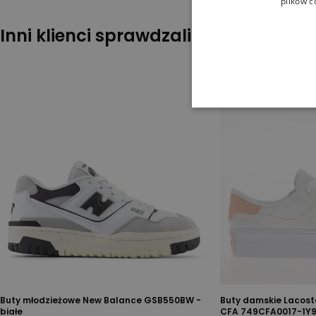
plików c
Inni klienci sprawdzali również
Buty młodzieżowe New Balance GSB550BW -
Buty damskie Lacoste
białe
CFA 749CFA0017-1Y9 