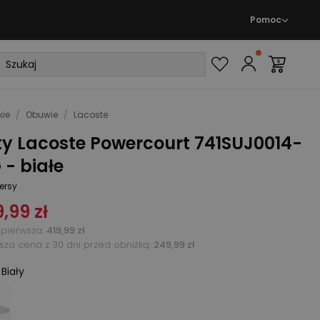
Pomoc
ie
/
Obuwie
/
Lacoste
ty Lacoste Powercourt 741SUJ0014-
 - białe
ersy
,99 zł
pierwsza
:
419,99 zł
ższa cena z 30 dni przed obniżką:
249,99 zł
:
Biały