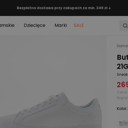
Bezpłatna dostawa przy zakupach za min. 349 zł ↓
amskie
Dziecięce
Marki
SALE
Damsk
Bu
21G
Sneak
269
Cena 
Najni
Kolor