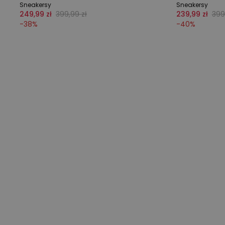
Sneakersy
Sneakersy
249,99 zł
399,99 zł
239,99 zł
399
-
38
%
-
40
%