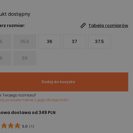
ukt
dostępny
rz rozmiar:
Tabela rozmiarów
5
35.5
36
37
37.5
8
39
Dodaj do koszyka
e Twojego rozmiaru?
maj powiadomienie o jego dostępności
owa dostawa od 349 PLN
5.0
(
1
)