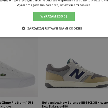
ookies w Twojej przeglądarce. W celu zaakceptowania tego faktu proszę o kli
Wyrażam zgodę lub Zarządzaj ustawieniami cookies.
WYRAŻAM ZGODĘ
ZARZĄDZAJ USTAWIENIAMI COOKIES
 Ziane Platform 125 1
Buty unisex New Balance BB480LGB - szar
- białe
New Balance 480