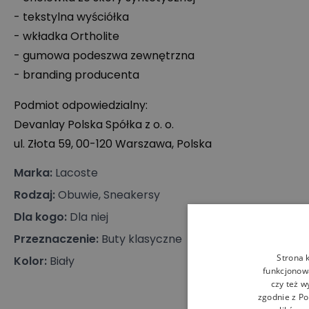
- tekstylna wyściółka
- wkładka Ortholite
- gumowa podeszwa zewnętrzna
- branding producenta
Podmiot odpowiedzialny:
Devanlay Polska Spółka z o. o.
ul. Złota 59, 00-120 Warszawa, Polska
Marka
:
Lacoste
Rodzaj
:
Obuwie, Sneakersy
Dla kogo
:
Dla niej
Przeznaczenie
:
Buty klasyczne
Strona 
Kolor
:
Biały
funkcjonowa
czy też w
zgodnie z
Po