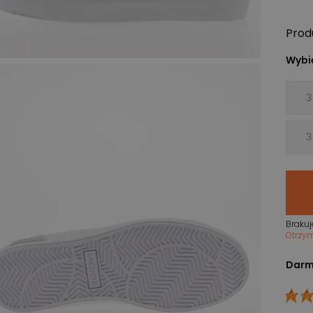
Prod
Wybie
3
3
Brakuj
Otrzy
Darm