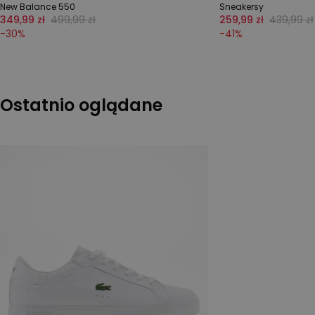
New Balance 550
Sneakersy
349,99 zł
499,99 zł
259,99 zł
439,99 zł
-
30
%
-
41
%
Ostatnio oglądane