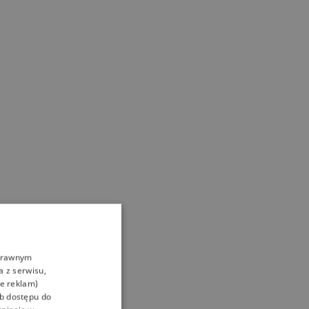
oprawnym
a z serwisu,
ie reklam)
ub dostępu do