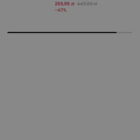
269,99 zł
449,99 zł
-
40
%