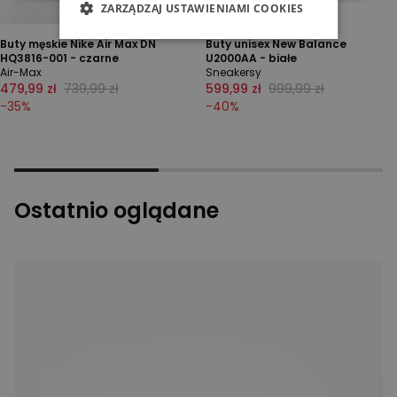
ZARZĄDZAJ USTAWIENIAMI COOKIES
Buty męskie Nike Air Max DN
Buty unisex New Balance
HQ3816-001 - czarne
U2000AA - białe
Air-Max
Sneakersy
479,99 zł
739,99 zł
599,99 zł
999,99 zł
-
35
%
-
40
%
Ostatnio oglądane