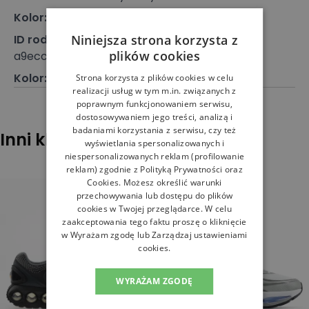
Kolor
:
Multikolor
Niniejsza strona korzysta z
ID rodziny kolorów
:
plików cookies
a9ecc691540cfb2c379c136992e2df0b
Kolor
:
Multi
Strona korzysta z plików cookies w celu
realizacji usług w tym m.in. związanych z
poprawnym funkcjonowaniem serwisu,
dostosowywaniem jego treści, analizą i
badaniami korzystania z serwisu, czy też
Inni klienci sprawdzali również
wyświetlania spersonalizowanych i
niespersonalizowanych reklam (profilowanie
reklam) zgodnie z
Polityką Prywatności
oraz
Cookies
. Możesz określić warunki
przechowywania lub dostępu do plików
cookies w Twojej przeglądarce. W celu
zaakceptowania tego faktu proszę o kliknięcie
w Wyrażam zgodę lub Zarządzaj ustawieniami
cookies.
WYRAŻAM ZGODĘ