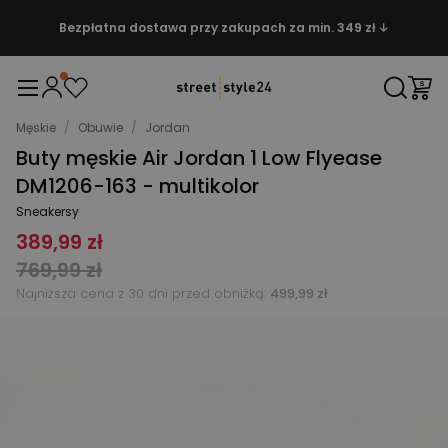
Bezpłatna dostawa przy zakupach za min. 349 zł ↓
Męskie
/
Obuwie
/
Jordan
Buty męskie Air Jordan 1 Low Flyease
DM1206-163 - multikolor
Sneakersy
389,99 zł
769,99 zł
Najniższa cena z 30 dni przed obniżką:
499,99 zł