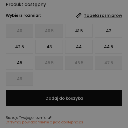
Produkt
dostępny
Wybierz rozmiar:
Tabela rozmiarów
40
40.5
41.5
42
42.5
43
44
44.5
45
45.5
46.5
47.5
49
Dodaj do koszyka
Brakuje Twojego rozmiaru?
Otrzymaj powiadomienie o jego dostępności