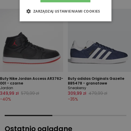
ZARZĄDZAJ USTAWIENIAMI COOKIES
Buty Nike Jordan Access AR3762-
Buty adidas Originals Gazelle
001 - czarne
BB5478 - granatowe
Jordan
Sneakersy
349,99 zł
579,99 zł
309,99 zł
479,99 zł
-
40
%
-
35
%
Ostatnio oglądane