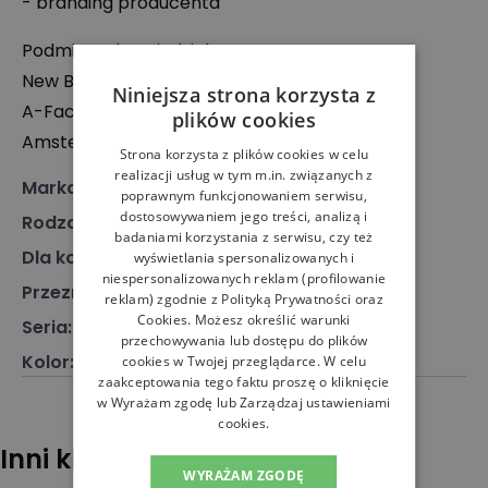
- branding producenta
Podmiot odpowiedzialny:
New Balance Europe BV
Niniejsza strona korzysta z
A-Factorij, Pilotenstraat 35 – 45, 1059 CH
plików cookies
Amsterdam, Holandia
Strona korzysta z plików cookies w celu
realizacji usług w tym m.in. związanych z
Marka
:
New Balance
poprawnym funkcjonowaniem serwisu,
dostosowywaniem jego treści, analizą i
Rodzaj
:
Obuwie, Sneakersy
badaniami korzystania z serwisu, czy też
Dla kogo
:
Dla niego
wyświetlania spersonalizowanych i
niespersonalizowanych reklam (profilowanie
Przeznaczenie
:
Buty klasyczne
reklam) zgodnie z
Polityką Prywatności
oraz
Cookies
. Możesz określić warunki
Seria
:
515
przechowywania lub dostępu do plików
Kolor
:
Fioletowy
cookies w Twojej przeglądarce. W celu
zaakceptowania tego faktu proszę o kliknięcie
w Wyrażam zgodę lub Zarządzaj ustawieniami
cookies.
Inni klienci sprawdzali również
WYRAŻAM ZGODĘ