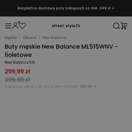
Bezpłatna dostawa przy zakupach za min. 349 zł ↓
Męskie
/
Obuwie
/
New Balance
Buty męskie New Balance ML515WNV -
fioletowe
New Balance 515
299,99 zł
399,99 zł
Najniższa cena z 30 dni przed obniżką:
259,99 zł