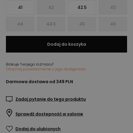
41
42
42.5
43
44
44.5
45
46
Dodaj do koszyka
Brakuje Twojego rozmiaru?
Otrzymaj powiadomienie o jego dostępności
Darmowa dostawa od 349 PLN
Zadaj pytanie do tego produktu
Sprawdź dostępność w salonie
Dodaj do ulubionych