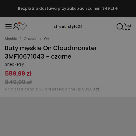
Bezpłatna dostawa przy zakupach za min. 349 zł ↓
Męskie
/
Obuwie
/
On
Buty męskie On Cloudmonster
3MF10671043 - czarne
Sneakersy
589,99 zł
849,99 zł
Najniższa cena z 30 dni przed obniżką:
589,99 zł