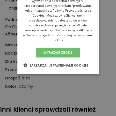
- technologia Speedboard
wyświetlania spersonalizowanych i
niespersonalizowanych reklam (profilowanie
- branding producenta
reklam) zgodnie z
Polityką Prywatności
oraz
Cookies
. Możesz określić warunki
Podmiot odpowiedzialny:
przechowywania lub dostępu do plików
cookies w Twojej przeglądarce. W celu
On Cloud Service GmbH
zaakceptowania tego faktu proszę o kliknięcie
Köpenicker Str. 22, 10179 Berlin, Niemcy
w Wyrażam zgodę lub Zarządzaj ustawieniami
cookies.
Marka
:
On
Rodzaj
:
Obuwie, Sneakersy
WYRAŻAM ZGODĘ
Dla kogo
:
Dla niego
ZARZĄDZAJ USTAWIENIAMI COOKIES
Przeznaczenie
:
Buty do biegania
Drop
:
6 mm
Kolor
:
Czarny
Inni klienci sprawdzali również