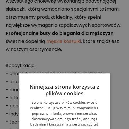
wszystkiego cholewkę wykonaną z oddychającej
siateczki, którą wzmocniono specjalnymi taśmami
otrzymujemy produkt idealny, który spełni
największe wymagania zapalczywych sportowców.
Profesjonalne buty do biegania dla mężczyzn
świetnie dopełnią
męskie koszulki
, które znajdziesz
w naszym asortymencie.
Specyfikacja:
- cholewka: siateczka, materiał syntetyczny
- drop: 6 mm
Niniejsza strona korzysta z
- model sznurowany
plików cookies
- lekka, kołyskowa konstrukcja
Strona korzysta z plików cookies w celu
- podeszwa z pianki Helion
realizacji usług w tym m.in. związanych z
- indywidualne dopasowanie
poprawnym funkcjonowaniem serwisu,
dostosowywaniem jego treści, analizą i
- technologia CloudTec
badaniami korzystania z serwisu, czy też