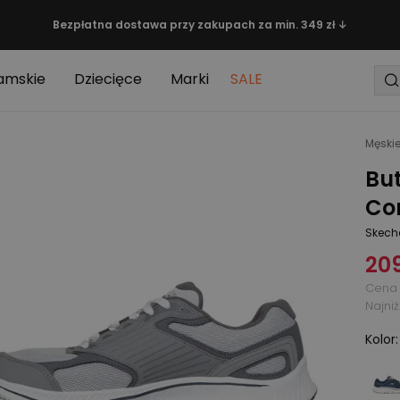
Bezpłatna dostawa przy zakupach za min. 349 zł ↓
amskie
Dziecięce
Marki
SALE
Męski
Bu
Con
Skech
209
Cena 
Najni
Kolor