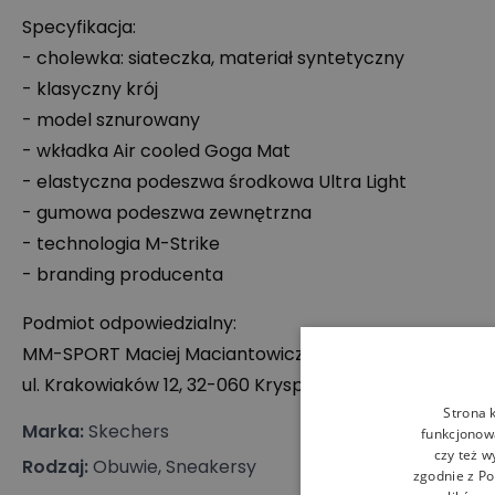
Specyfikacja:
- cholewka: siateczka, materiał syntetyczny
- klasyczny krój
- model sznurowany
- wkładka Air cooled Goga Mat
- elastyczna podeszwa środkowa Ultra Light
- gumowa podeszwa zewnętrzna
- technologia M-Strike
- branding producenta
Podmiot odpowiedzialny:
MM-
SPORT
Maciej Maciantowicz Spółka Komandytow
ul. Krakowiaków 12, 32-060 Kryspinów, Polska
Strona 
Marka
:
Skechers
funkcjonowa
czy też w
Rodzaj
:
Obuwie, Sneakersy
zgodnie z
Po