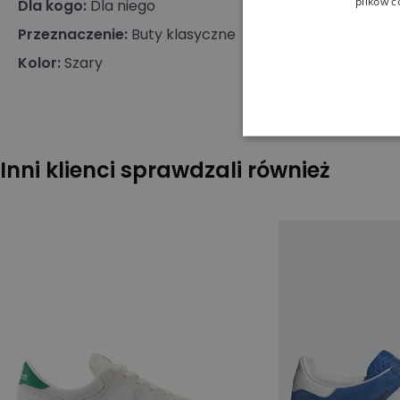
plików c
Dla kogo
:
Dla niego
Przeznaczenie
:
Buty klasyczne
Kolor
:
Szary
Inni klienci sprawdzali również