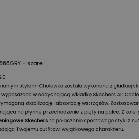
0866GRY – szare
.0.
inalnym stylem! Cholewka została wykonana z gładkiej s
 wyposażono w oddychającą wkładkę Skechers Air Cooled
ymaganą stabilizację i absorbcję wstrząsów. Zastosowa
lająca na płynne przechodzenie z pięty na palce. Z ko
reningowe Skechers
to połączenie sportowego stylu z nu
dając Twojemu outfitowi wyjątkowego charakteru.