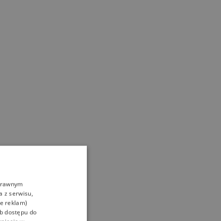
oprawnym
a z serwisu,
ie reklam)
ub dostępu do