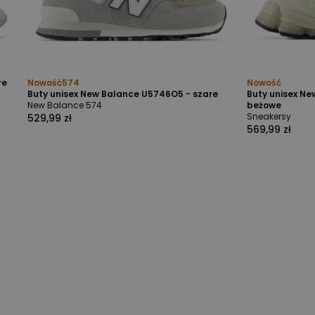
re
Nowość
574
Nowość
Buty unisex New Balance U5746O5 - szare
Buty unisex N
New Balance 574
beżowe
Sneakersy
529,99 zł
569,99 zł