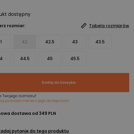
ukt
dostępny
rz rozmiar:
Tabela rozmiarów
1
42
42.5
43
43.5
4
44.5
45
45.5
Dodaj do koszyka
e Twojego rozmiaru?
maj powiadomienie o jego dostępności
owa dostawa od 349 PLN
Zadaj pytanie do tego produktu