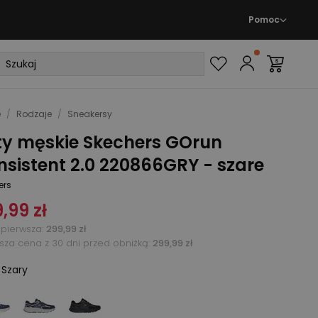
Pomoc
e
/
Rodzaje
/
Sneakersy
ty męskie Skechers GOrun
sistent 2.0 220866GRY - szare
ers
,99 zł
pierwsza
:
299,99 zł
ższa cena z 30 dni przed obniżką:
299,99 zł
:
Szary