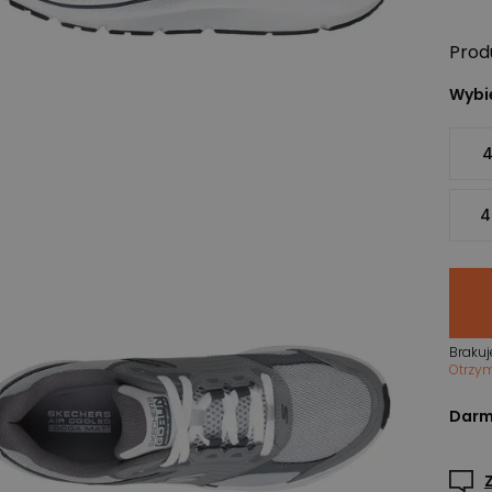
Prod
Wybie
4
4
Brakuj
Otrzy
Darm