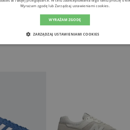
ookies w Twojej przeglądarce. W celu zaakceptowania tego faktu proszę o kli
Wyrażam zgodę lub Zarządzaj ustawieniami cookies.
WYRAŻAM ZGODĘ
ZARZĄDZAJ USTAWIENIAMI COOKIES