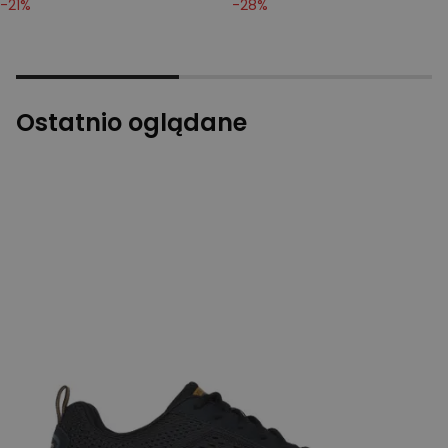
-
21
%
-
28
%
Ostatnio oglądane