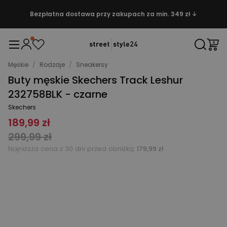
Bezpłatna dostawa przy zakupach za min. 349 zł ↓
Męskie
/
Rodzaje
/
Sneakersy
Buty męskie Skechers Track Leshur
232758BLK - czarne
Skechers
189,99 zł
299,99 zł
Najniższa cena z 30 dni przed obniżką:
179,99 zł