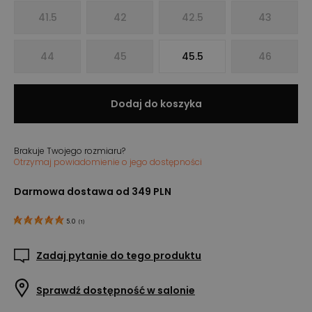
41.5
42
42.5
43
44
45
45.5
46
Dodaj do koszyka
Brakuje Twojego rozmiaru?
Otrzymaj powiadomienie o jego dostępności
Darmowa dostawa od 349 PLN
5.0
(
1
)
Zadaj pytanie do tego produktu
Sprawdź dostępność w salonie