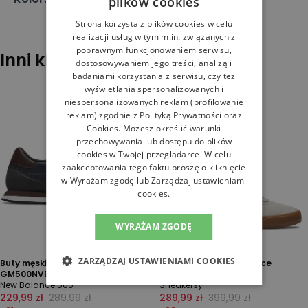
plików cookies
Strona korzysta z plików cookies w celu
realizacji usług w tym m.in. związanych z
poprawnym funkcjonowaniem serwisu,
Inni klienci sprawdzali również
dostosowywaniem jego treści, analizą i
badaniami korzystania z serwisu, czy też
wyświetlania spersonalizowanych i
niespersonalizowanych reklam (profilowanie
reklam) zgodnie z
Polityką Prywatności
oraz
Cookies
. Możesz określić warunki
przechowywania lub dostępu do plików
cookies w Twojej przeglądarce. W celu
zaakceptowania tego faktu proszę o kliknięcie
w Wyrażam zgodę lub Zarządzaj ustawieniami
cookies.
WYRAŻAM ZGODĘ
ZARZĄDZAJ USTAWIENIAMI COOKIES
Buty męskie New Balance
Buty męskie New Balance
GM500NVB - granatowe
NM306RUP - szare
New Balance 500
Sneakersy
229,99 zł
289,99 zł
289,99 zł
399,99 zł