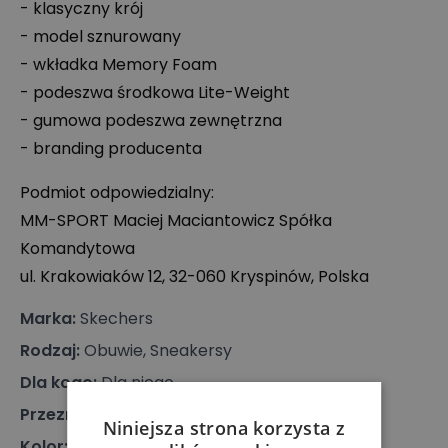
- klasyczny krój
- model sznurowany
- wkładka Memory Foam
- podeszwa środkowa Lite-Weight
- gumowa podeszwa zewnętrzna
- branding producenta
Podmiot odpowiedzialny:
MM-
SPORT
Maciej Maciantowicz Spółka
Komandytowa
ul. Krakowiaków 12, 32-060 Kryspinów, Polska
Marka
:
Skechers
Rodzaj
:
Obuwie, Sneakersy
Dla kogo
:
Dla niego
Przeznaczenie
:
Buty klasyczne
Niniejsza strona korzysta z
Kolor
:
Czarny