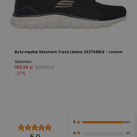
Buty męskie Skechers Track Leshur 232758BLK - czarne
Skechers
189,99 zł
299,99 zł
-
37
%
5
100%
4
0%
5.0