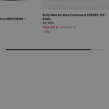
Buty Nike Air Max Command 629993-112 -
ance MR530EMA -
białe
Air-Max
449,99 zł
649,99 zł
-
31
%