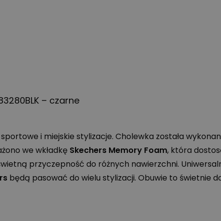
183280BLK – czarne
portowe i miejskie stylizacje. Cholewka została wykonana
sażono we wkładkę
Skechers Memory Foam
, która dosto
etną przyczepność do różnych nawierzchni. Uniwersalna
rs
będą pasować do wielu stylizacji. Obuwie to świetnie d