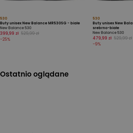
530
530
Buty unisex New Balance MR530SG - białe
Buty unisex New Bal
New Balance 530
srebrno-białe
New Balance 530
399,99 zł
529,99 zł
479,99 zł
529,99 zł
-
25
%
-
9
%
Ostatnio oglądane