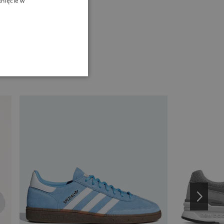
knięcie w