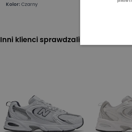
plików c
Kolor
:
Czarny
Inni klienci sprawdzali również