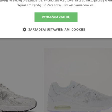
ookies w Twojej przeglądarce. W celu zaakceptowania tego faktu proszę o kli
Wyrażam zgodę lub Zarządzaj ustawieniami cookies.
WYRAŻAM ZGODĘ
ZARZĄDZAJ USTAWIENIAMI COOKIES