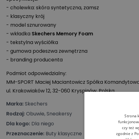
- cholewka: skóra syntetyczna, zamsz
- klasyczny krój
- model sznurowany
- wkładka
Skechers Memory Foam
- tekstylna wyściółka
- gumowa podeszwa zewnętrzna
- branding producenta
Podmiot odpowiedzialny:
MM-
SPORT
Maciej Maciantowicz Spółka Komandytow
ul. Krakowiaków 12, 32-060 Kryspinów, Polska
Marka
:
Skechers
Rodzaj
:
Obuwie, Sneakersy
Strona 
funkcjonowa
Dla kogo
:
Dla niego
czy też w
Przeznaczenie
:
Buty klasyczne
zgodnie z
Po