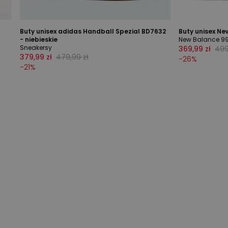
Buty unisex adidas Handball Spezial BD7632
Buty unisex N
- niebieskie
New Balance 9
Sneakersy
369,99 zł
499
379,99 zł
479,99 zł
-
26
%
-
21
%