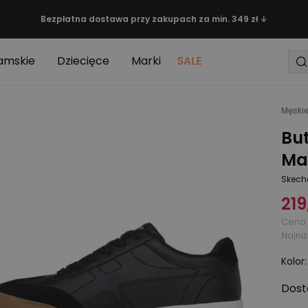
Bezpłatna dostawa przy zakupach za min. 349 zł ↓
amskie
Dziecięce
Marki
SALE
Męski
But
Man
Skech
219
Cena 
Najni
Kolor
Dost