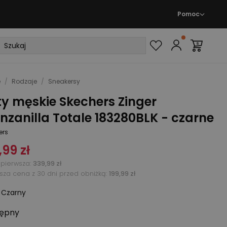
Pomoc
e
/
Rodzaje
/
Sneakersy
y męskie Skechers Zinger
zanilla Totale 183280BLK - czarne
ers
,99 zł
pierwsza
:
339,99 zł
ższa cena z 30 dni przed obniżką:
199,99 zł
:
Czarny
ępny