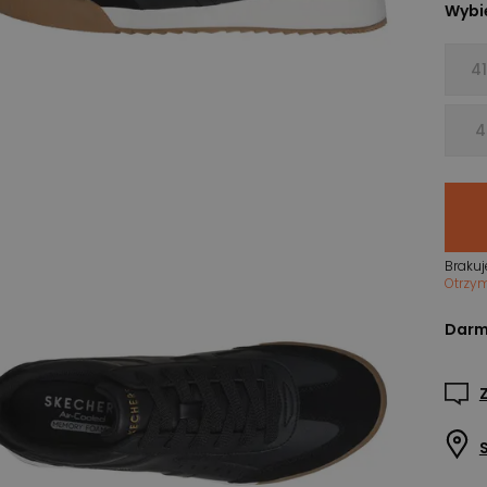
Wybie
41
4
Brakuj
Otrzy
Darm