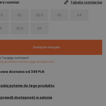
rz rozmiar:
Tabela rozmiarów
.5
42
42.5
43
44
5
45.5
46
Dodaj do koszyka
e Twojego rozmiaru?
maj powiadomienie o jego dostępności
owa dostawa od 349 PLN
Zadaj pytanie do tego produktu
Sprawdź dostępność w salonie