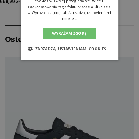
cookies w Twojej przeglądarce. W celu
599,99 zł
349,99 zł
zaakceptowania tego faktu proszę o kliknięcie
w Wyrażam zgodę lub Zarządzaj ustawieniami
cookies.
WYRAŻAM ZGODĘ
Ostatnio oglądane
ZARZĄDZAJ USTAWIENIAMI COOKIES