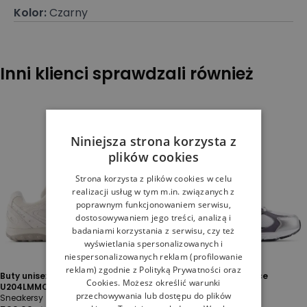
Kolor
:
Czarny
Inni klienci sprawdzali również
Niniejsza strona korzysta z
plików cookies
Strona korzysta z plików cookies w celu
realizacji usług w tym m.in. związanych z
poprawnym funkcjonowaniem serwisu,
dostosowywaniem jego treści, analizą i
badaniami korzystania z serwisu, czy też
wyświetlania spersonalizowanych i
niespersonalizowanych reklam (profilowanie
reklam) zgodnie z
Polityką Prywatności
oraz
Buty unisex New Balance
Buty unisex New Balance
Cookies
. Możesz określić warunki
U204LMMC - beżowe
U4086LR - białe
przechowywania lub dostępu do plików
Sneakersy
Oddychające