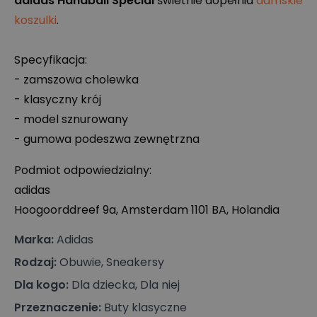
adidas Handball Special
świetnie dopełnia
damskie
koszulki
.
Specyfikacja:
- zamszowa cholewka
- klasyczny krój
- model sznurowany
- gumowa podeszwa zewnętrzna
Podmiot odpowiedzialny:
adidas
Hoogoorddreef 9a, Amsterdam 1101 BA, Holandia
Marka
:
Adidas
Rodzaj
:
Obuwie, Sneakersy
Dla kogo
:
Dla dziecka, Dla niej
Przeznaczenie
:
Buty klasyczne