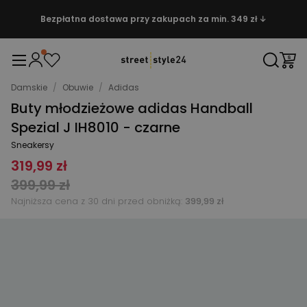
Bezpłatna dostawa przy zakupach za min. 349 zł ↓
Damskie
/
Obuwie
/
Adidas
Buty młodzieżowe adidas Handball
Spezial J IH8010 - czarne
Sneakersy
319,99 zł
399,99 zł
Najniższa cena z 30 dni przed obniżką:
399,99 zł