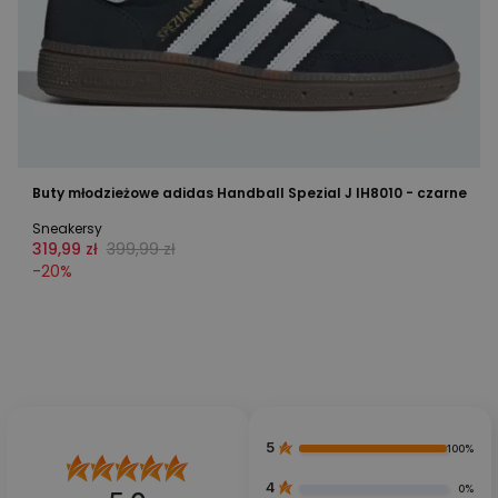
Buty młodzieżowe adidas Handball Spezial J IH8010 - czarne
Sneakersy
319,99 zł
399,99 zł
-
20
%
5
100%
4
0%