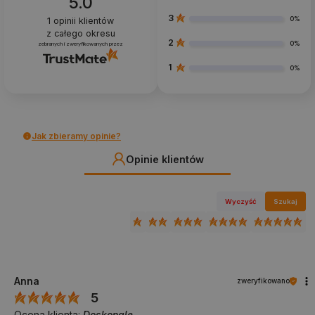
5.0
3
0%
1
opinii klientów
z całego okresu
2
0%
zebranych i zweryfikowanych przez
1
0%
Jak zbieramy opinie?
Opinie klientów
Wyczyść
Szukaj
Anna
zweryfikowano
5
Ocena klienta:
Doskonale