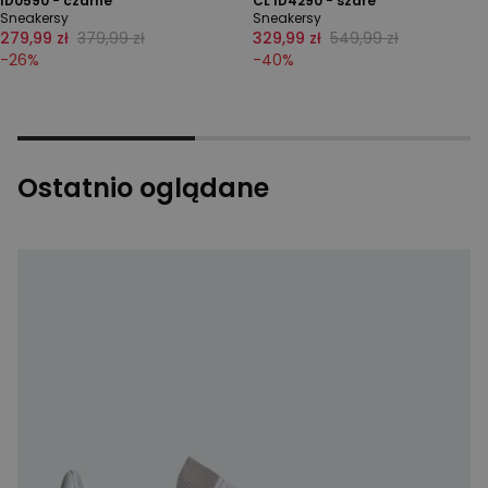
ID0590 - czarne
CL ID4290 - szare
Sneakersy
Sneakersy
279,99 zł
379,99 zł
329,99 zł
549,99 zł
-
26
%
-
40
%
Ostatnio oglądane