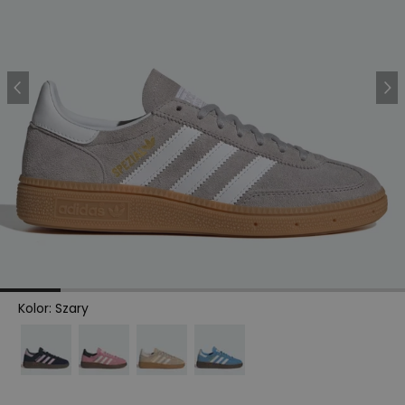
Kolor
:
Szary