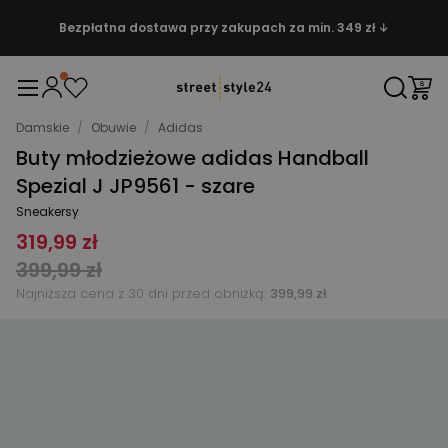
Bezpłatna dostawa przy zakupach za min. 349 zł ↓
Damskie
/
Obuwie
/
Adidas
Buty młodzieżowe adidas Handball
Spezial J JP9561 - szare
Sneakersy
319,99 zł
399,99 zł
Najniższa cena z 30 dni przed obniżką:
399,99 zł