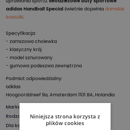
uprawiania sportu.
Młodzieżowe buty sportowe
adidas Handball Special
świetnie dopełnia
damskie
koszulki
.
Specyfikacja:
- zamszowa cholewka
- klasyczny krój
- model sznurowany
- gumowa podeszwa zewnętrzna
Podmiot odpowiedzialny:
adidas
Hoogoorddreef 9a, Amsterdam 1101 BA, Holandia
Marka
:
Adidas
Niniejsza strona korzysta z
Rodzaj
:
Obuwie, Sneakersy
plików cookies
Dla kogo
:
Dla dziecka, Dla niej