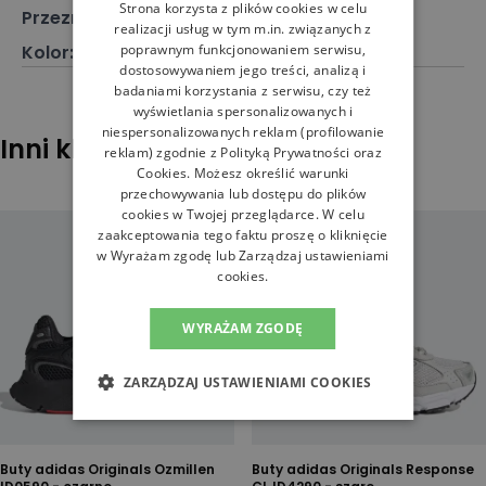
Strona korzysta z plików cookies w celu
Przeznaczenie
:
Buty klasyczne
realizacji usług w tym m.in. związanych z
poprawnym funkcjonowaniem serwisu,
Kolor
:
Szary
dostosowywaniem jego treści, analizą i
badaniami korzystania z serwisu, czy też
wyświetlania spersonalizowanych i
niespersonalizowanych reklam (profilowanie
Inni klienci sprawdzali również
reklam) zgodnie z
Polityką Prywatności
oraz
Cookies
. Możesz określić warunki
przechowywania lub dostępu do plików
cookies w Twojej przeglądarce. W celu
zaakceptowania tego faktu proszę o kliknięcie
w Wyrażam zgodę lub Zarządzaj ustawieniami
cookies.
WYRAŻAM ZGODĘ
ZARZĄDZAJ USTAWIENIAMI COOKIES
Buty adidas Originals Ozmillen
Buty adidas Originals Response