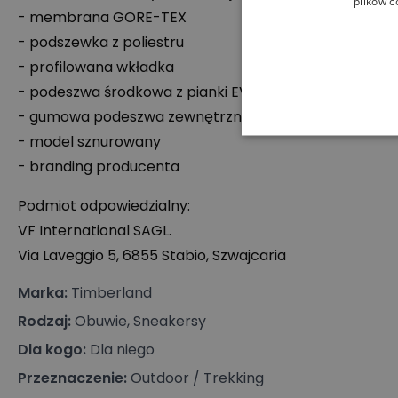
plików c
- membrana
GORE
-
TEX
- podszewka z poliestru
- profilowana wkładka
- podeszwa środkowa z pianki
EVA
- gumowa podeszwa zewnętrzna
- model sznurowany
- branding producenta
Podmiot odpowiedzialny:
VF International
SAGL
.
Via Laveggio 5, 6855 Stabio, Szwajcaria
Marka
:
Timberland
Rodzaj
:
Obuwie, Sneakersy
Dla kogo
:
Dla niego
Przeznaczenie
:
Outdoor / Trekking