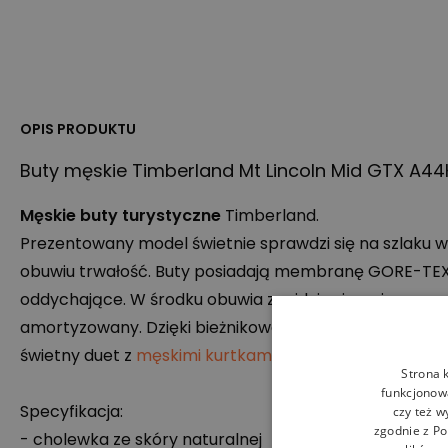
OPIS PRODUKTU
Buty męskie Timberland Mt Lincoln Mid
GTX
A44K
Męskie buty turystyczne
Timberland.
Prezentowany model świetnie sprawdzi się na szlaku 
obuwiu trwałość. Buty posiadają membranę
GORE
-
TE
oddychające. W środku obuwia znajduje się wyjmowana
amortyzowany. Dzięki bieżnikowanej gumowej podeszw
świetny duet z
męskimi kurtkami
, które znajdziesz w n
Strona 
funkcjonowa
Specyfikacja:
czy też w
zgodnie z
Po
- cholewka ze skóry naturalnej