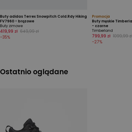
Buty adidas Terrex Snowpitch Cold.Rdy Hiking
Promocja
FV7960 - brązowe
Buty męskie Timberl
Buty zimowe
- czarne
Timberland
419,99 zł
649,99 zł
799,99 zł
1099,99 z
-
35
%
-
27
%
Ostatnio oglądane