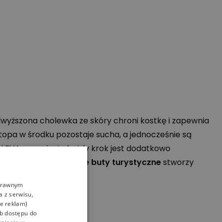
wyższona cholewka ze skóry chroni kostkę i zapewnia
stopa w środku pozostaje sucha, a jednocześnie są
ki
EVA
sprawia, że każdy krok jest dodatkowo
cią do podłoża.
Męskie buty turystyczne
stworzy
oprawnym
a z serwisu,
ie reklam)
ub dostępu do