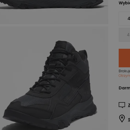
Wybie
4
4
Brakuj
Otrzy
Darm