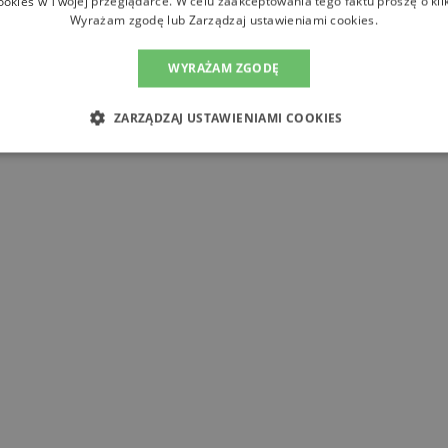
ookies w Twojej przeglądarce. W celu zaakceptowania tego faktu proszę o kli
Wyrażam zgodę lub Zarządzaj ustawieniami cookies.
WYRAŻAM ZGODĘ
ZARZĄDZAJ USTAWIENIAMI COOKIES