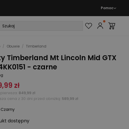
Pomoc
e
/
Obuwie
/
Timberland
y Timberland Mt Lincoln Mid GTX
4KK0151 - czarne
ng
,99 zł
pierwsza
:
849,99 zł
ższa cena z 30 dni przed obniżką:
589,99 zł
:
Czarny
ukt
dostępny