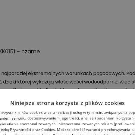
K0151 – czarne
w najbardziej ekstremalnych warunkach pogodowych. Pod
X
, dzięki której wykazują właściwości wodoodporne, więc 
, profilowana wkładka. Lekka podeszwa środkowa z pian
ie zewnętrznej buty wykazują się doskonałą przyczepnoś
Niniejsza strona korzysta z plików cookies
aszym sklepie.
korzysta z plików cookies w celu realizacji usług w tym m.in. związanych z p
niem serwisu, dostosowywaniem jego treści, analizą i badaniami korzystani
yświetlania spersonalizowanych i niespersonalizowanych reklam (profilowan
lityką Prywatności
oraz
Cookies
. Możesz określić warunki przechowywania l