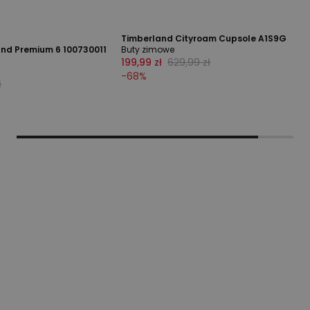
Timberland Cityroam Cupsole A1S9G
and Premium 6 100730011
Buty zimowe
199,99 zł
629,99 zł
-
68
%
ł