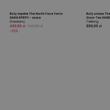
Buty męskie The North Face Verto
Buty unisex Th
0A8G4PRPI1 - szare
Gore-Tex 0A8D
Sneakersy
Trekking
499,99 zł
749,99 zł
899,99 zł
-
33
%