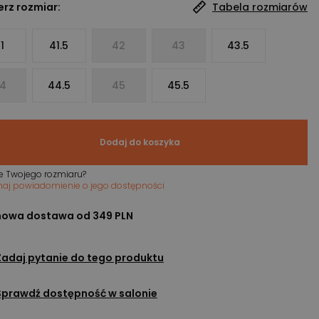
rz rozmiar:
Tabela rozmiarów
1
41.5
42
43
43.5
4
44.5
45
45.5
Dodaj do koszyka
e Twojego rozmiaru?
maj powiadomienie o jego dostępności
owa dostawa od 349 PLN
Zadaj pytanie do tego produktu
Sprawdź dostępność w salonie