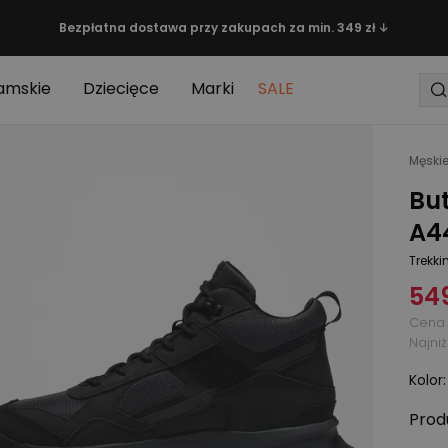
Bezpłatna dostawa przy zakupach za min. 349 zł ↓
amskie
Dziecięce
Marki
SALE
Męski
But
A4
Trekki
549
Cena 
Najni
Kolor
Prod