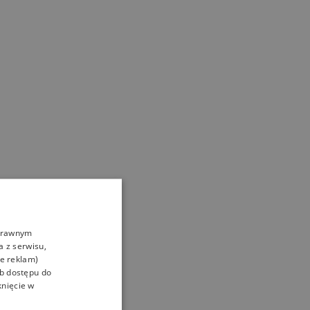
oprawnym
a z serwisu,
ie reklam)
ub dostępu do
knięcie w