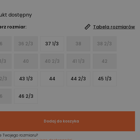
ukt
dostępny
rz rozmiar:
Tabela rozmiarów
6
36 2/3
37 1/3
38
38 2/3
1/3
40
40 2/3
41 1/3
42
2/3
43 1/3
44
44 2/3
45 1/3
6
46 2/3
Dodaj do koszyka
e Twojego rozmiaru?