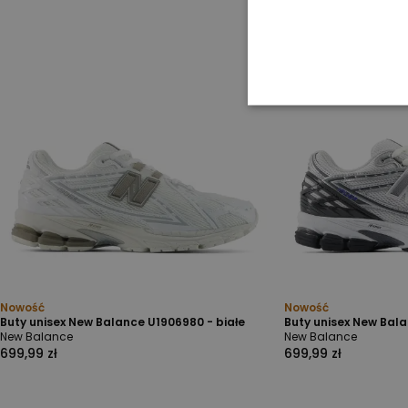
Nowość
Nowość
Buty unisex New Balance U1906980 - białe
Buty unisex New Bala
New Balance
New Balance
699,99 zł
699,99 zł