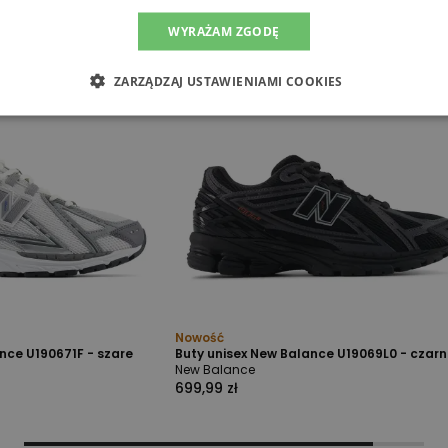
WYRAŻAM ZGODĘ
ZARZĄDZAJ USTAWIENIAMI COOKIES
Nowość
nce U190671F - szare
Buty unisex New Balance U19069L0 - czar
New Balance
699,99 zł