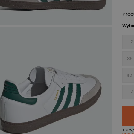
Prod
Wybie
3
39 
42 
4
Brakuj