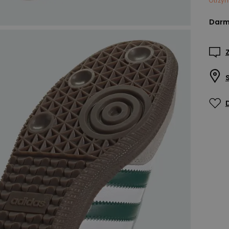
Otrzy
Darm