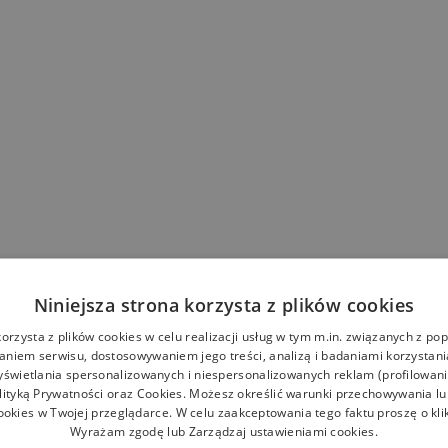
Niniejsza strona korzysta z plików cookies
korzysta z plików cookies w celu realizacji usług w tym m.in. związanych z p
niem serwisu, dostosowywaniem jego treści, analizą i badaniami korzystani
yświetlania spersonalizowanych i niespersonalizowanych reklam (profilowan
lityką Prywatności
oraz
Cookies
. Możesz określić warunki przechowywania l
ookies w Twojej przeglądarce. W celu zaakceptowania tego faktu proszę o kli
Wyrażam zgodę lub Zarządzaj ustawieniami cookies.