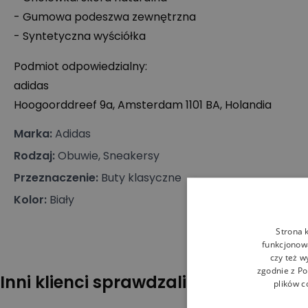
- Gumowa podeszwa zewnętrzna
- Syntetyczna wyściółka
Podmiot odpowiedzialny:
adidas
Hoogoorddreef 9a, Amsterdam 1101 BA, Holandia
Marka
:
Adidas
Rodzaj
:
Obuwie, Sneakersy
Przeznaczenie
:
Buty klasyczne
Kolor
:
Biały
Strona 
funkcjonowa
czy też w
zgodnie z
Po
Inni klienci sprawdzali również
plików c