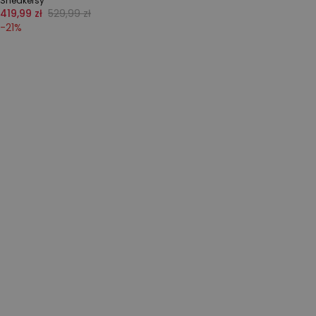
Sneakersy
419,99 zł
529,99 zł
-
21
%