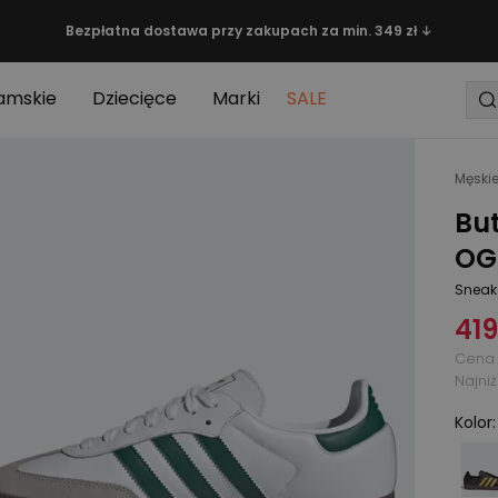
Bezpłatna dostawa przy zakupach za min. 349 zł ↓
amskie
Dziecięce
Marki
SALE
Męski
Bu
OG 
Sneak
419
Cena 
Najni
Kolor