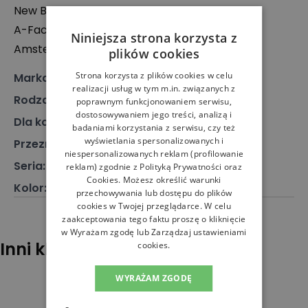
New Balance Europe BV
A-Factorij, Pilotenstraat 35 – 45, 1059 CH
Niniejsza strona korzysta z
Amsterdam, Holandia
plików cookies
Strona korzysta z plików cookies w celu
Marka
:
New Balance
realizacji usług w tym m.in. związanych z
Rodzaj
:
Obuwie, Sneakersy
poprawnym funkcjonowaniem serwisu,
dostosowywaniem jego treści, analizą i
Dla kogo
:
Dla niego, Dla niej
badaniami korzystania z serwisu, czy też
wyświetlania spersonalizowanych i
Przeznaczenie
:
Buty klasyczne
niespersonalizowanych reklam (profilowanie
Seria
:
373
reklam) zgodnie z
Polityką Prywatności
oraz
Cookies
. Możesz określić warunki
Kolor
:
Biały
przechowywania lub dostępu do plików
cookies w Twojej przeglądarce. W celu
zaakceptowania tego faktu proszę o kliknięcie
w Wyrażam zgodę lub Zarządzaj ustawieniami
Inni klienci sprawdzali również
cookies.
WYRAŻAM ZGODĘ