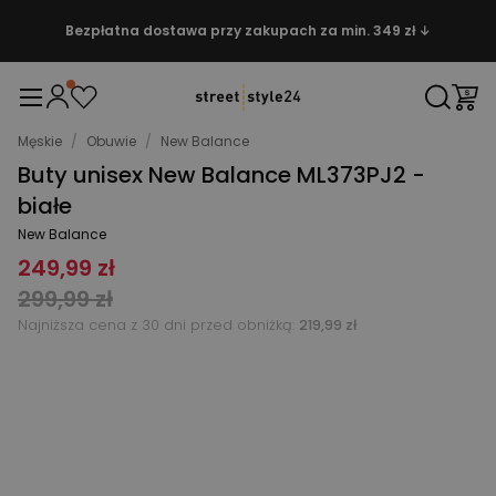
Bezpłatna dostawa przy zakupach za min. 349 zł ↓
Męskie
/
Obuwie
/
New Balance
Buty unisex New Balance ML373PJ2 -
białe
New Balance
249,99 zł
299,99 zł
Najniższa cena z 30 dni przed obniżką:
219,99 zł