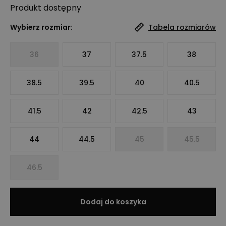
Produkt
dostępny
Wybierz rozmiar:
Tabela rozmiarów
36
37
37.5
38
38.5
39.5
40
40.5
41.5
42
42.5
43
44
44.5
45
45.5
46.5
Dodaj do koszyka