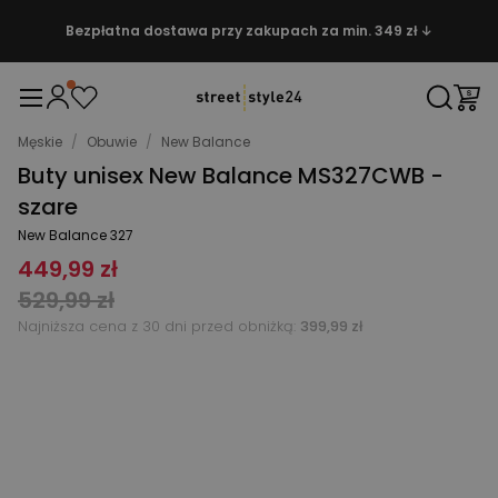
Bezpłatna dostawa przy zakupach za min. 349 zł ↓
Męskie
/
Obuwie
/
New Balance
Buty unisex New Balance MS327CWB -
szare
New Balance 327
449,99 zł
529,99 zł
Najniższa cena z 30 dni przed obniżką:
399,99 zł