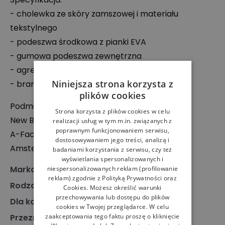
- cholewka ze skóry zamszowej i materiału
tekstylnego
- podeszwa środkowa z pianki
EVA
- gumowa podeszwa zewnętrzna
- agresywny bieżnik
Niniejsza strona korzysta z
- branding producenta
plików cookies
Podmiot odpowiedzialny:
Strona korzysta z plików cookies w celu
New Balance Europe BV
realizacji usług w tym m.in. związanych z
poprawnym funkcjonowaniem serwisu,
A-Factorij, Pilotenstraat 35 – 45, 1059 CH
dostosowywaniem jego treści, analizą i
Amsterdam, Holandia
badaniami korzystania z serwisu, czy też
wyświetlania spersonalizowanych i
Marka
:
New Balance
niespersonalizowanych reklam (profilowanie
reklam) zgodnie z
Polityką Prywatności
oraz
Rodzaj
:
Obuwie, Sneakersy
Cookies
. Możesz określić warunki
przechowywania lub dostępu do plików
Dla kogo
:
Dla niego, Dla niej
cookies w Twojej przeglądarce. W celu
Przeznaczenie
zaakceptowania tego faktu proszę o kliknięcie
:
Buty klasyczne