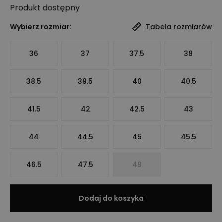
Produkt
dostępny
Wybierz rozmiar:
Tabela rozmiarów
36
37
37.5
38
38.5
39.5
40
40.5
41.5
42
42.5
43
44
44.5
45
45.5
46.5
47.5
49
Dodaj do koszyka