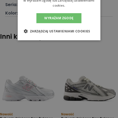
w Wyrażam zgodę lub Zarządzaj ustawieniami
Seria
:
327
cookies.
Kolor
:
Szary
WYRAŻAM ZGODĘ
ZARZĄDZAJ USTAWIENIAMI COOKIES
Inni klienci sprawdzali również
Nowość
Nowość