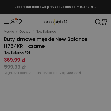
Bezpłatna dostawa przy zakupach za min. 349 zł ↓
Męskie
/
Obuwie
/
New Balance
Buty zimowe męskie New Balance
H754KR - czarne
New Balance 754
369,99 zł
599,99 zł
Najniższa cena z 30 dni przed obniżką:
399,99 zł