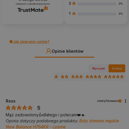
2
0%
zebranych i zweryfikowanych przez
1
0%
Jak zbieramy opinie?
Opinie klientów
Wyczyść
Szukaj
Ross
zweryfikowano
5
Mąż zadowolony👍️dlatego i polecam❤️🔥
Opinia dotyczy podobnego produktu:
Buty zimowe męskie
New Balance H754KR - czarne