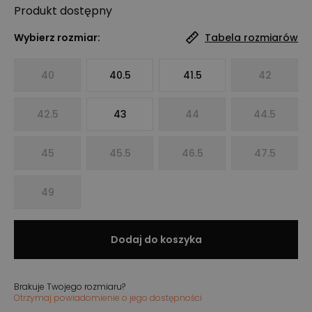
Produkt
dostępny
Wybierz rozmiar:
Tabela rozmiarów
40
40.5
41.5
42
42.5
43
44
44.5
45
45.5
46.5
47.5
49
Dodaj do koszyka
Brakuje Twojego rozmiaru?
Otrzymaj powiadomienie o jego dostępności