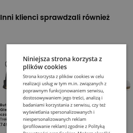
Inni klienci sprawdzali również
Niniejsza strona korzysta z
plików cookies
Strona korzysta z plików cookies w celu
realizacji usług w tym m.in. związanych z
poprawnym funkcjonowaniem serwisu,
dostosowywaniem jego treści, analizą i
badaniami korzystania z serwisu, czy też
Buty unisex The North Face
Buty unisex New Balance
Glenclyffe 0A8DAPW9O1 -
U480P1BB - białe
wyświetlania spersonalizowanych i
czarne
New Balance 480
niespersonalizowanych reklam
Trekking
349,99 zł
499,99 zł
749,99 zł
-
30
%
(profilowanie reklam) zgodnie z
Polityką