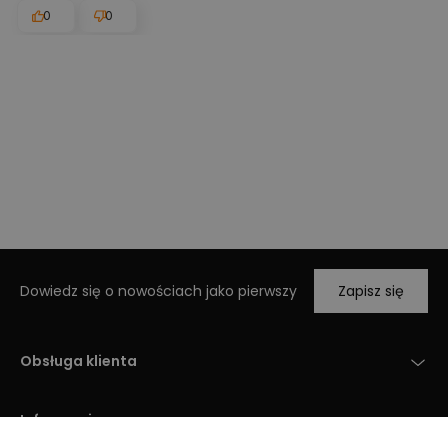
0
0
Dowiedz się o nowościach jako pierwszy
Zapisz się
Obsługa klienta
Informacje