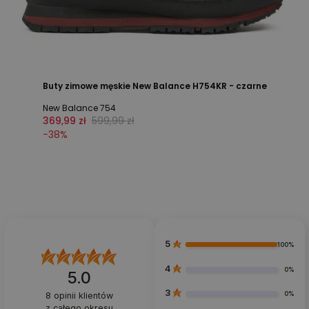
Buty zimowe męskie New Balance H754KR - czarne
New Balance 754
369,99 zł
599,99 zł
-
38
%
5
100%
4
0%
5.0
3
0%
8
opinii klientów
z całego okresu