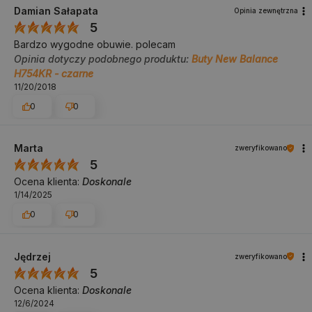
Damian Sałapata
Opinia zewnętrzna
5
Bardzo wygodne obuwie. polecam
Opinia dotyczy podobnego produktu:
Buty New Balance
H754KR - czarne
11/20/2018
0
0
Marta
zweryfikowano
5
Ocena klienta:
Doskonale
1/14/2025
0
0
Jędrzej
zweryfikowano
5
Ocena klienta:
Doskonale
12/6/2024