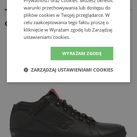
Prywatności
oraz
Cookies
. Możesz określić
warunki przechowywania lub dostępu do
plików cookies w Twojej przeglądarce. W
Ostatnio oglądane
celu zaakceptowania tego faktu proszę o
kliknięcie w Wyrażam zgodę lub Zarządzaj
ustawieniami cookies.
WYRAŻAM ZGODĘ
ZARZĄDZAJ USTAWIENIAMI COOKIES