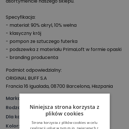
asortymencie naszego sklepu.
Specyfikacja:
- materiał: 90% akryl, 10% wełna
- klasyczny krój
- pompon ze sztuczego futerka
- podszewka z materiału PrimaLoft w formie opaski
- branding producenta
Podmiot odpowiedzialny:
ORIGINAL
BUFF
S.A
Francia 16 Igualada, 08700 Barcelona, Hiszpania
Marka
:
Buff
Niniejsza strona korzysta z
Rodzaj
:
Akcesoria, Czapka zimowa, Czapka
plików cookies
Dla kogo
:
Dla każdego
Strona korzysta z plików cookies w celu
Kolor
:
Czarny
realizacji usług w tym m.in. związanych z