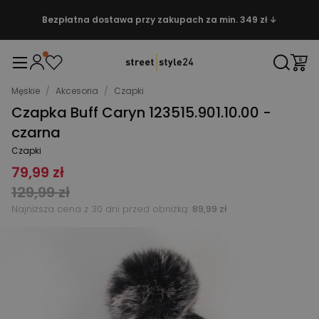
Bezpłatna dostawa przy zakupach za min. 349 zł ↓
Męskie
/
Akcesoria
/
Czapki
Czapka Buff Caryn 123515.901.10.00 -
czarna
Czapki
79,99 zł
129,99 zł
Najniższa cena z 30 dni przed obniżką:
89,99 zł