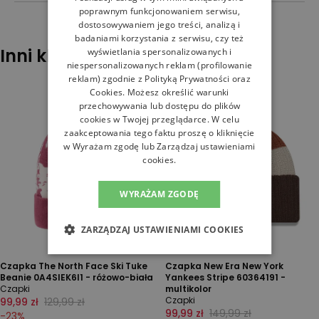
poprawnym funkcjonowaniem serwisu,
dostosowywaniem jego treści, analizą i
badaniami korzystania z serwisu, czy też
Inni klienci sprawdzali również
wyświetlania spersonalizowanych i
niespersonalizowanych reklam (profilowanie
reklam) zgodnie z
Polityką Prywatności
oraz
Cookies
. Możesz określić warunki
przechowywania lub dostępu do plików
cookies w Twojej przeglądarce. W celu
zaakceptowania tego faktu proszę o kliknięcie
w Wyrażam zgodę lub Zarządzaj ustawieniami
cookies.
WYRAŻAM ZGODĘ
ZARZĄDZAJ USTAWIENIAMI COOKIES
Czapka The North Face Ski Tuke
Czapka New Era New York
Beanie 0A4SIEK6I1 - różowo-biała
Yankees Stripe 60364191 -
Czapki
multikolor
Czapki
99,99 zł
129,99 zł
99,99 zł
149,99 zł
-
23
%