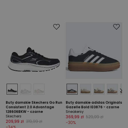
Buty damskie Skechers Go Run
Buty damskie adidas Originals
Consistent 2.0 Advantage
Gazelle Bold IE0876 - czarne
128606BKW - czarne
Sneakersy
Skechers
369,99 zł
529,99 zł
209,99 zł
319,99 zł
-
30
%
-
34
%