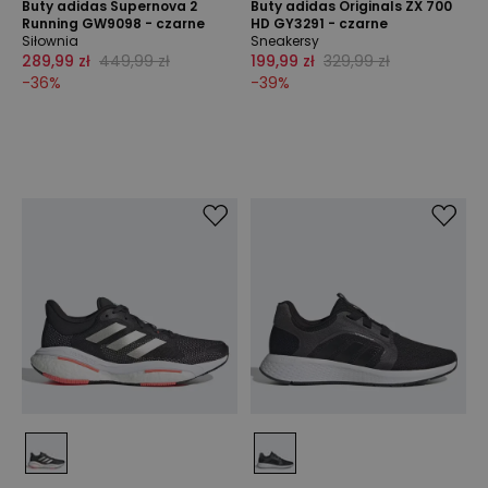
Buty adidas Supernova 2
Buty adidas Originals ZX 700
Running GW9098 - czarne
HD GY3291 - czarne
Siłownia
Sneakersy
289,99 zł
449,99 zł
199,99 zł
329,99 zł
-
36
%
-
39
%