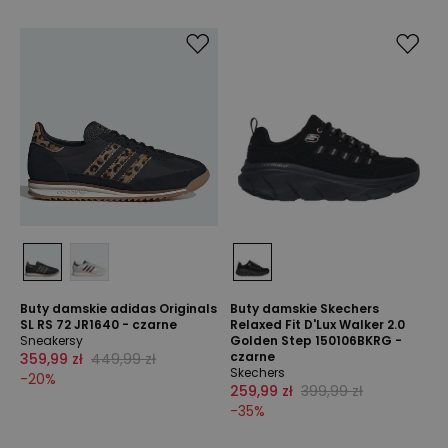
Buty damskie adidas Originals
Buty damskie Skechers
SL RS 72 JR1640 - czarne
Relaxed Fit D'Lux Walker 2.0
Sneakersy
Golden Step 150106BKRG -
czarne
359,99 zł
449,99 zł
Skechers
-
20
%
259,99 zł
399,99 zł
-
35
%