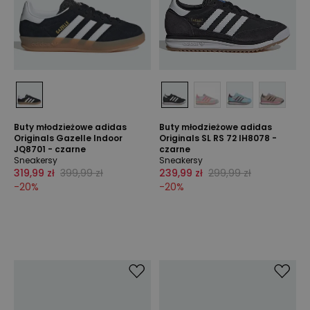
Buty młodzieżowe adidas
Buty młodzieżowe adidas
Originals Gazelle Indoor
Originals SL RS 72 IH8078 -
JQ8701 - czarne
czarne
Sneakersy
Sneakersy
319,99 zł
399,99 zł
239,99 zł
299,99 zł
-
20
%
-
20
%