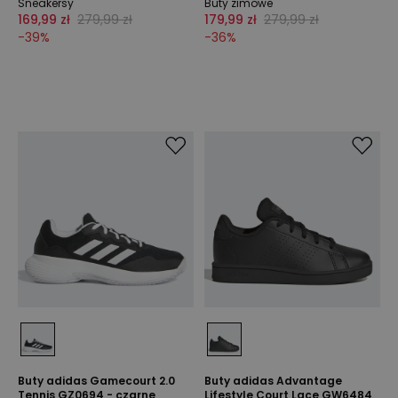
Sneakersy
Buty zimowe
169,99 zł
279,99 zł
179,99 zł
279,99 zł
-
39
%
-
36
%
Buty adidas Gamecourt 2.0
Buty adidas Advantage
Tennis GZ0694 - czarne
Lifestyle Court Lace GW6484