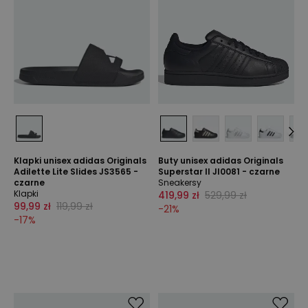
Klapki unisex adidas Originals
Buty unisex adidas Originals
Adilette Lite Slides JS3565 -
Superstar II JI0081 - czarne
czarne
Sneakersy
Klapki
419,99 zł
529,99 zł
99,99 zł
119,99 zł
-
21
%
-
17
%