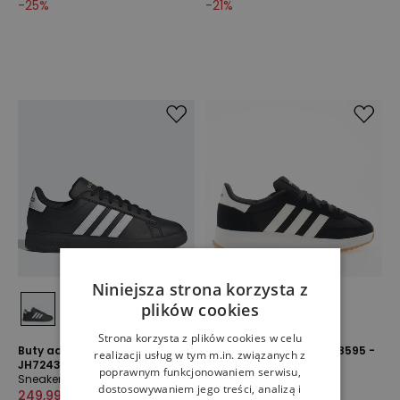
-
25
%
-
21
%
Niniejsza strona korzysta z
plików cookies
Strona korzysta z plików cookies w celu
Buty adidas Grand Court 2.0
Buty adidas Run 70S IH8595 -
realizacji usług w tym m.in. związanych z
JH7243 - czarne
czarne
poprawnym funkcjonowaniem serwisu,
Sneakersy
Sneakersy
dostosowywaniem jego treści, analizą i
249,99 zł
379,99 zł
209,99 zł
299,99 zł