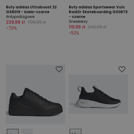
Buty adidas Ultraboost 22
Buty adidas Sportswear Vulc
GX8019 - biało-czarne
Raid3r Skateboarding GX0873
Antypoślizgowe
- czarne
Sneakersy
239,99 zł
799,99 zł
119,99 zł
249,99 zł
-
70
%
-
52
%