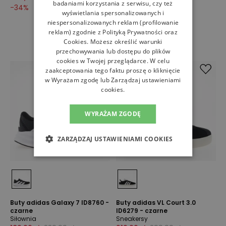
badaniami korzystania z serwisu, czy też
-
34
%
-
30
%
wyświetlania spersonalizowanych i
niespersonalizowanych reklam (profilowanie
reklam) zgodnie z
Polityką Prywatności
oraz
Cookies
. Możesz określić warunki
przechowywania lub dostępu do plików
cookies w Twojej przeglądarce. W celu
zaakceptowania tego faktu proszę o kliknięcie
w Wyrażam zgodę lub Zarządzaj ustawieniami
cookies.
WYRAŻAM ZGODĘ
ZARZĄDZAJ USTAWIENIAMI COOKIES
Buty adidas Galaxy 7 ID8760 -
Buty adidas VL Court 3.0
czarne
ID6279 - czarne
Siłownia
Sneakersy