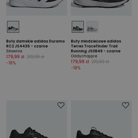
Buty damskie adidas Duramo
Buty młodzieżowe adidas
RC2 JS4435 - czarne
Terrex Tracefinder Trail
Siłownia
Running JS0849 - czarne
Oddychające
179,99 zł
219,99 zł
179,99 zł
219,99 zł
-
18
%
-
18
%