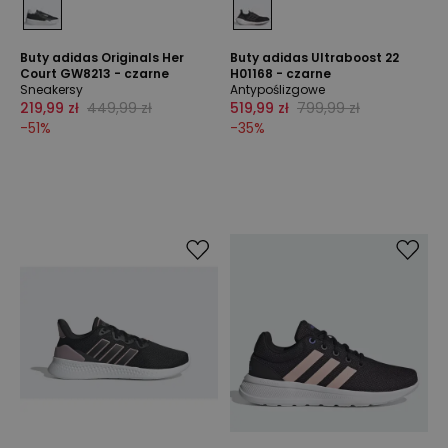
Buty adidas Originals Her
Buty adidas Ultraboost 22
Court GW8213 - czarne
H01168 - czarne
Sneakersy
Antypoślizgowe
219,99 zł
449,99 zł
519,99 zł
799,99 zł
-
51
%
-
35
%