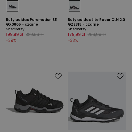
Buty adidas Puremotion SE
Buty adidas Lite Racer CLN 2.0
GX0605 - czarne
GZ2818 - czarne
Sneakersy
Sneakersy
199,99 zł
329,99 zł
179,99 zł
269,99 zł
-
39
%
-
33
%