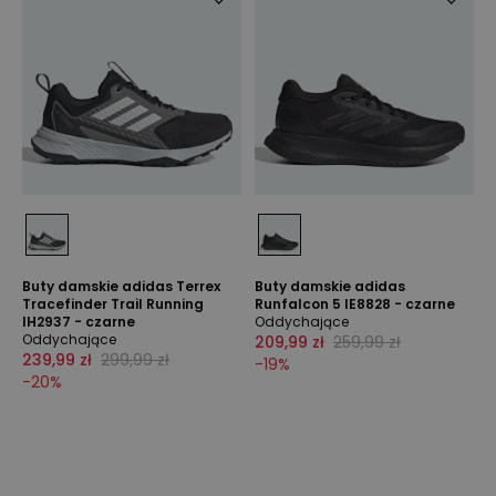
Buty damskie adidas Terrex
Buty damskie adidas
Tracefinder Trail Running
Runfalcon 5 IE8828 - czarne
IH2937 - czarne
Oddychające
Oddychające
209,99 zł
259,99 zł
239,99 zł
299,99 zł
-
19
%
-
20
%