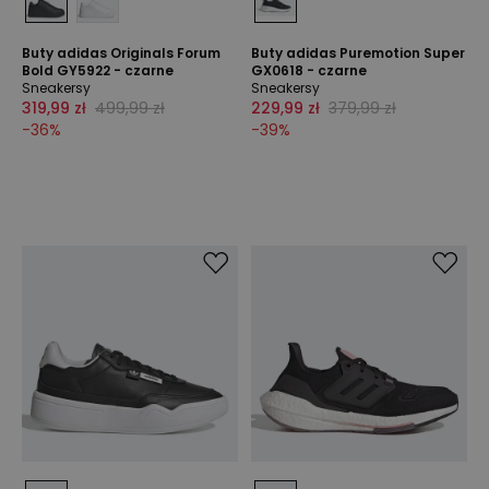
Buty adidas Originals Forum
Buty adidas Puremotion Super
Bold GY5922 - czarne
GX0618 - czarne
Sneakersy
Sneakersy
319,99 zł
499,99 zł
229,99 zł
379,99 zł
-
36
%
-
39
%