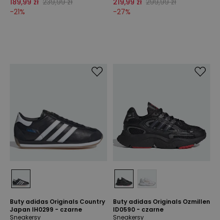
189,99 zł
239,99 zł
219,99 zł
299,99 zł
-
21
%
-
27
%
Buty adidas Originals Country
Buty adidas Originals Ozmillen
Japan IH0299 - czarne
ID0590 - czarne
Sneakersy
Sneakersy