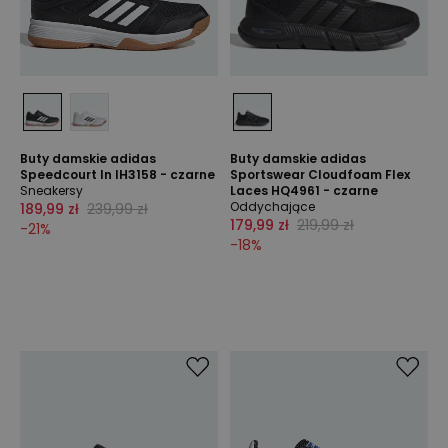
Buty damskie adidas
Buty damskie adidas
Speedcourt In IH3158 - czarne
Sportswear Cloudfoam Flex
Sneakersy
Laces HQ4961 - czarne
Oddychające
189,99 zł
239,99 zł
179,99 zł
219,99 zł
-
21
%
-
18
%