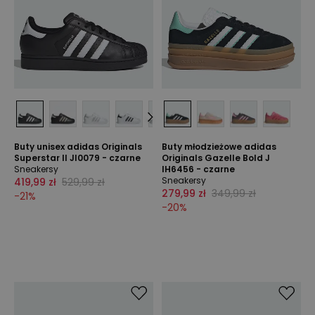
Buty unisex adidas Originals
Buty młodzieżowe adidas
Superstar II JI0079 - czarne
Originals Gazelle Bold J
Sneakersy
IH6456 - czarne
Sneakersy
419,99 zł
529,99 zł
279,99 zł
349,99 zł
-
21
%
-
20
%