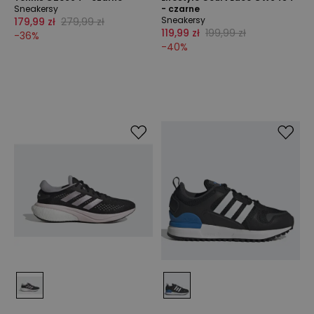
Sneakersy
- czarne
Sneakersy
179,99 zł
279,99 zł
119,99 zł
199,99 zł
-
36
%
-
40
%