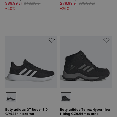
389,99 zł
649,99 zł
279,99 zł
379,99 zł
-
40
%
-
26
%
Buty adidas QT Racer 3.0
Buty adidas Terrex Hyperhiker
GY9244 - czarne
Hiking GZ9216 - czarne