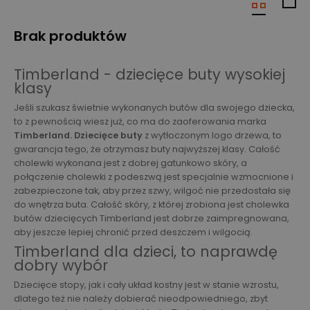
Brak produktów
Timberland - dziecięce buty wysokiej
klasy
Jeśli szukasz świetnie wykonanych butów dla swojego dziecka,
to z pewnością wiesz już, co ma do zaoferowania marka
Timberland. Dziecięce buty
z wytłoczonym logo drzewa, to
gwarancja tego, że otrzymasz buty najwyższej klasy. Całość
cholewki wykonana jest z dobrej gatunkowo skóry, a
połączenie cholewki z podeszwą jest specjalnie wzmocnione i
zabezpieczone tak, aby przez szwy, wilgoć nie przedostała się
do wnętrza buta. Całość skóry, z której zrobiona jest cholewka
butów dziecięcych Timberland jest dobrze zaimpregnowana,
aby jeszcze lepiej chronić przed deszczem i wilgocią.
Timberland dla dzieci, to naprawdę
dobry wybór
Dziecięce stopy, jak i cały układ kostny jest w stanie wzrostu,
dlatego też nie należy dobierać nieodpowiedniego, zbyt