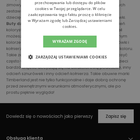
przechowywania lub dostępu do plików
zimowych butów Timberland może występować w różnych
cookies w Twojej przeglądarce. W celu
zestawieniach kolorystycznych. W markowych butach
zaakceptowania tego faktu proszę o kliknięcie
dziecięcych Timberland zmienia się nie tylko kolor cholewki.
w Wyrażam zgodę lub Zarządzaj ustawieniami
Buty dziecięce Timberland
mają wiele różnych zestawień
cookies.
kolorystycznych. Przykładowo, na stronie
streetstyle24.pl
możesz znaleźć Timberlandy w całości wykonane w jednym
WYRAŻAM ZGODĘ
kolorze - czyli cholewka, dwie warstwy podeszwy, sznurówki i
kołnierz obuwia wykonany jest np. z jednolicie czarnego koloru.
Takie zestawienie robi naprawdę duże wrażenie i jest dosyć
ZARZĄDZAJ USTAWIENIAMI COOKIES
często wybierane przez starsze dzieci. Z kolei młodsze dzieci
bardzo chętnie decydują się na dwukolorową podeszwę, inny
odcień sznurówek i inny odcień kołnierza. Takie obuwie marki
Timberland jest nie tylko funkcjonalne i daje dobrą ochronę
przed zewnętrznymi warunkami atmosferycznymi, ale po
prostu pięknie wygląda!
Dowiedz się o nowościach jako pierwszy
Zapisz się
Obsługa klienta