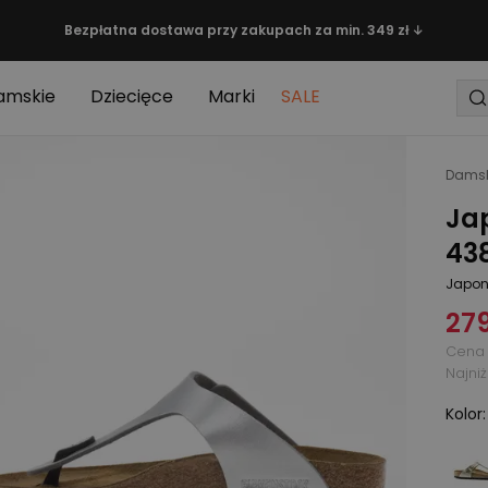
Bezpłatna dostawa przy zakupach za min. 349 zł ↓
amskie
Dziecięce
Marki
SALE
Damsk
Ja
438
Japon
279
Cena 
Najni
Kolor