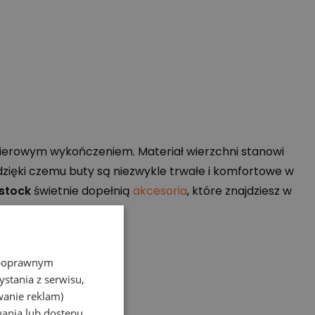
akierowym wykończeniem. Materiał wierzchni stanowi
 dzięki czemu buty są niezwykle trwałe i komfortowe w
nstock
świetnie dopełnią
akcesoria
, które znajdziesz w
z poprawnym
stania z serwisu,
wanie reklam)
wania lub dostępu