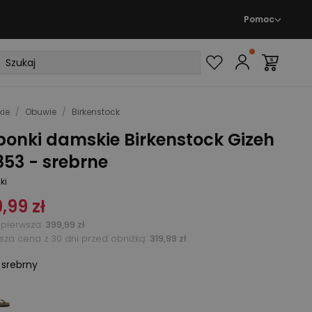
Pomoc
ie
/
Obuwie
/
Birkenstock
ponki damskie Birkenstock Gizeh
53 - srebrne
ki
,99 zł
pierwsza
:
399,99 zł
ższa cena z 30 dni przed obniżką:
319,99 zł
:
srebrny