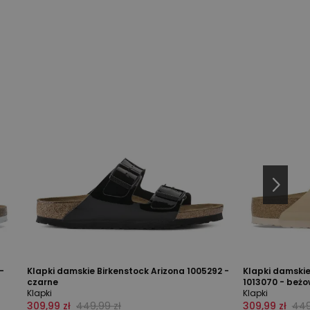
-
Klapki damskie Birkenstock Arizona 1005292 -
Klapki damskie
czarne
1013070 - beż
Klapki
Klapki
309,99 zł
449,99 zł
309,99 zł
449