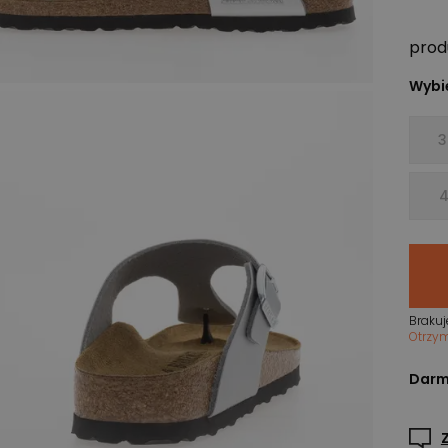
prod
Wybie
3
4
Brakuj
Otrzy
Darm