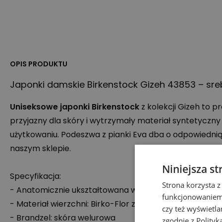
OPIS PRODUKTU
Japonki damskie Birkenstock Gizeh 43853 – sre
Uniseksowe japonki Birkenstock
z kolekcji Gizeh to 
przyjazny dla skóry i wytrzymały materiał syntetyczny
użytkowaniu. Podeszwa z pianki Eva dba o odpowiedni
naszym sklepie.
Niniejsza st
Specyfikacja:
Strona korzysta z
- Anatomicznie ukształtowana wkładka korkowo-late
funkcjonowaniem 
- Materiał wierzchni: Birko-Flor z lakierowaną powierz
czy też wyświetl
- Brandzel: skóra welurowa
zgodnie z
Polityk