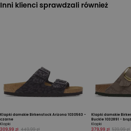
Inni klienci sprawdzali również
Klapki damskie Birkenstock Arizona 1030563 -
Klapki damskie Birke
czarne
Buckle 1032891 - brą
Klapki
Klapki
309,99 zł
449,99 zł
379,99 zł
539,99 zł