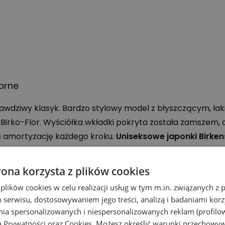
brne
prawdziwy klasyk. Bardzo stylowy model z błyszczącym, l
 Birko-Flor. Wyściółka wkładki pokryta została zamszem,
ą amortyzację każdego kroku.
Uniseksowe japonki Birke
rona korzysta z plików cookies
 plików cookies w celu realizacji usług w tym m.in. związanych 
ksowa
serwisu, dostosowywaniem jego treści, analizą i badaniami korzy
chnią
ania spersonalizowanych i niespersonalizowanych reklam (profilo
ą Prywatności
oraz
Cookies
. Możesz określić warunki przechowy