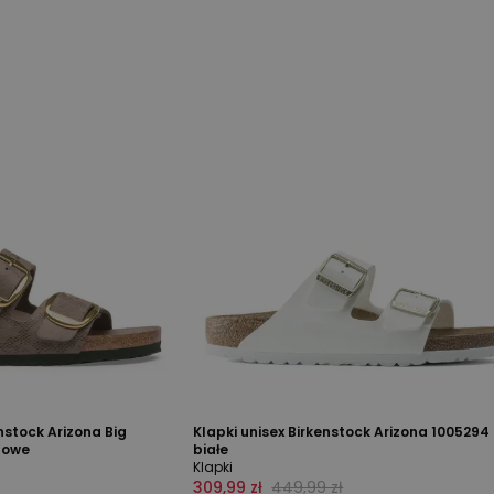
nstock Arizona Big
Klapki unisex Birkenstock Arizona 1005294 
zowe
białe
Klapki
309,99 zł
449,99 zł