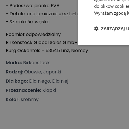
- Podeszwa: pianka
EVA
do plików cookies
Wyrażam zgodę lu
- Detale: anatomicznie ukształtowany pasek między p
- Szerokość: wąska
ZARZĄDZAJ 
Podmiot odpowiedzialny:
Birkenstock Global Sales GmbH
Burg Ockenfels – 53545 Linz, Niemcy
Marka
:
Birkenstock
Rodzaj
:
Obuwie, Japonki
Dla kogo
:
Dla niego, Dla niej
Przeznaczenie
:
Klapki
Kolor
:
srebrny