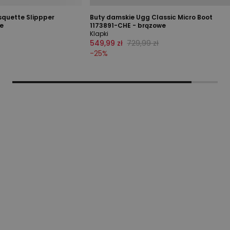
squette Slippper
Buty damskie Ugg Classic Micro Boot
e
1173891-CHE - brązowe
Klapki
549,99 zł
729,99 zł
-
25
%