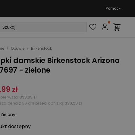
Pomoc
ie
/
Obuwie
/
Birkenstock
pki damskie Birkenstock Arizona
7697 - zielone
,99 zł
pierwsza
:
399,99 zł
ższa cena z 30 dni przed obniżką:
339,99 zł
:
Zielony
ukt
dostępny