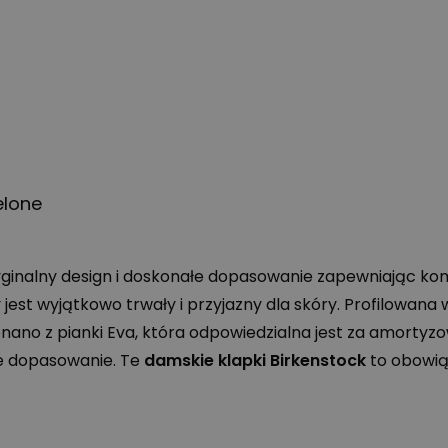
elone
oryginalny design i doskonałe dopasowanie zapewniając k
y jest wyjątkowo trwały i przyjazny dla skóry. Profilowa
ano z pianki Eva, która odpowiedzialna jest za amorty
e dopasowanie. Te
damskie klapki Birkenstock
to obowiąz