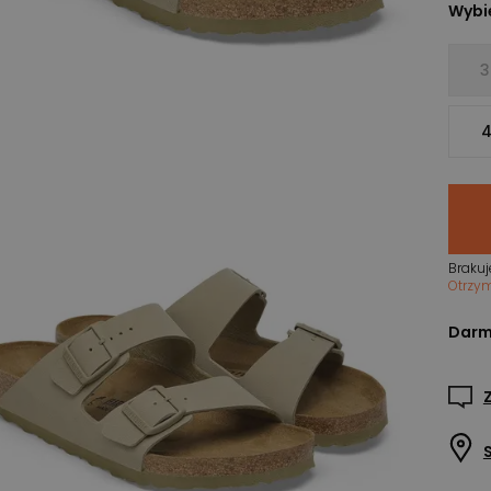
Wybie
3
4
Brakuj
Otrzy
Darm