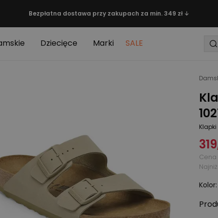
Bezpłatna dostawa przy zakupach za min. 349 zł ↓
amskie
Dziecięce
Marki
SALE
Damsk
Kla
102
Klapki
319
Cena 
Najni
Kolor
Prod