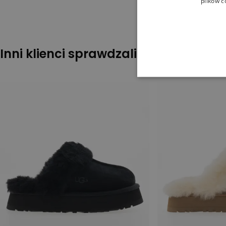
plików c
Inni klienci sprawdzali również