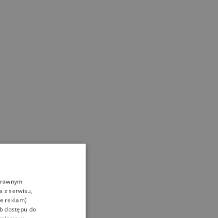
oprawnym
a z serwisu,
ie reklam)
ub dostępu do