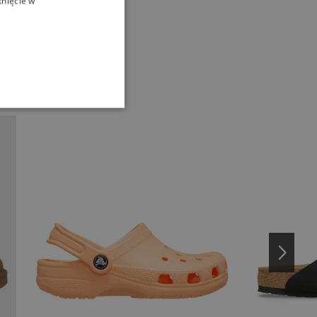
knięcie w