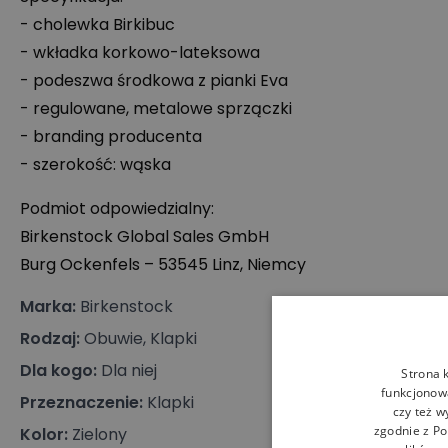
- cholewka Birkibuc
- wkładka korkowo-lateksowa
- podeszwa środkowa z pianki Eva
- regulowane, metalowe sprzączki
- branding producenta
- szerokość: wąska
Podmiot odpowiedzialny:
Birkenstock Global Sales GmbH
Burg Ockenfels – 53545 Linz, Niemcy
Marka
:
Birkenstock
Rodzaj
:
Obuwie, Klapki
Dla kogo
:
Dla niej
Strona 
funkcjonowa
Przeznaczenie
:
Klapki
czy też w
zgodnie z
Po
Kolor
:
Zielony