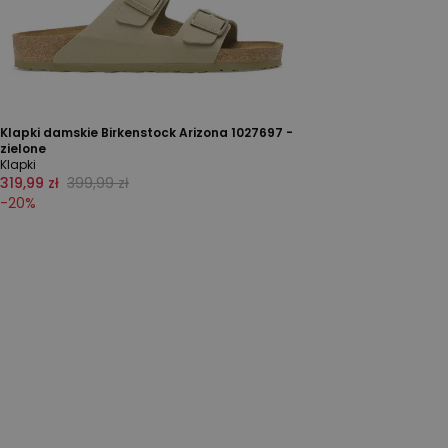
Klapki damskie Birkenstock Arizona 1027697 -
zielone
Klapki
319,99 zł
399,99 zł
-
20
%