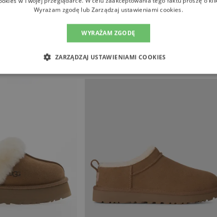
ookies w Twojej przeglądarce. W celu zaakceptowania tego faktu proszę o kli
Wyrażam zgodę lub Zarządzaj ustawieniami cookies.
WYRAŻAM ZGODĘ
ZARZĄDZAJ USTAWIENIAMI COOKIES