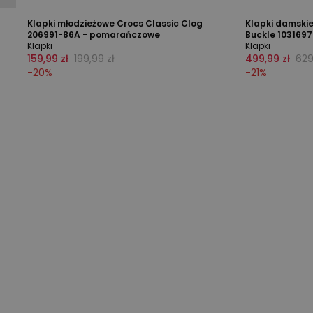
Klapki młodzieżowe Crocs Classic Clog
Klapki damskie
206991-86A - pomarańczowe
Buckle 1031697
Klapki
Klapki
159,99 zł
199,99 zł
499,99 zł
629
-
20
%
-
21
%