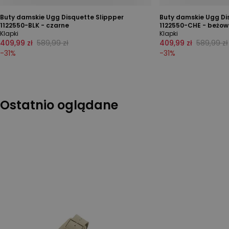
Buty damskie Ugg Disquette Slippper
Buty damskie Ugg Di
1122550-BLK - czarne
1122550-CHE - beżow
Klapki
Klapki
409,99 zł
589,99 zł
409,99 zł
589,99 zł
-
31
%
-
31
%
Ostatnio oglądane